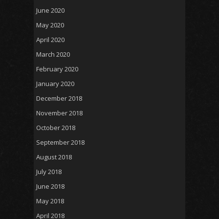
June 2020
May 2020
April 2020
March 2020
February 2020
January 2020
December 2018
November 2018
October 2018
September 2018
August 2018
July 2018
June 2018
May 2018
April 2018