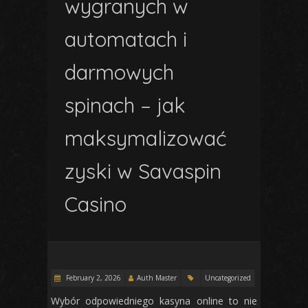
wygranych w
automatach i
darmowych
spinach – jak
maksymalizować
zyski w Savaspin
Casino
February 2, 2026
Auth Master
Uncategorized
Wybór odpowiedniego kasyna online to nie