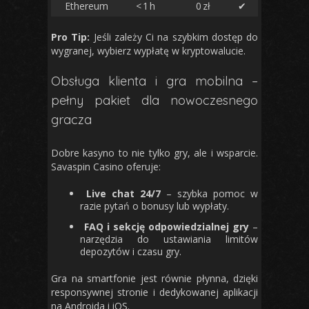
Ethereum
< 1 h
0 zł
✔
Pro Tip:
Jeśli zależy Ci na szybkim dostęp do
wygranej, wybierz wypłatę w kryptowalucie.
Obsługa klienta i gra mobilna –
pełny pakiet dla nowoczesnego
gracza
Dobre kasyno to nie tylko gry, ale i wsparcie.
Savaspin Casino oferuje:
Live chat 24/7
– szybka pomoc w
razie pytań o bonusy lub wypłaty.
FAQ i sekcję odpowiedzialnej gry
–
narzędzia do ustawiania limitów
depozytów i czasu gry.
Gra na smartfonie jest równie płynna, dzięki
responsywnej stronie i dedykowanej aplikacji
na Androida i iOS.