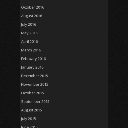
October 2016
August 2016
July 2016
May 2016
April 2016
March 2016
February 2016
January 2016
December 2015
November 2015
October 2015
September 2015
August 2015
July 2015
June 2015