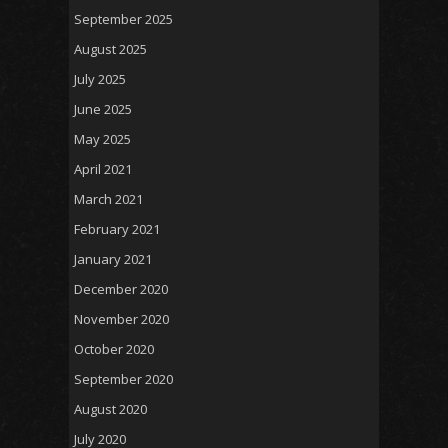
September 2025
August 2025
July 2025
June 2025
May 2025
April 2021
March 2021
February 2021
January 2021
December 2020
November 2020
October 2020
September 2020
August 2020
July 2020