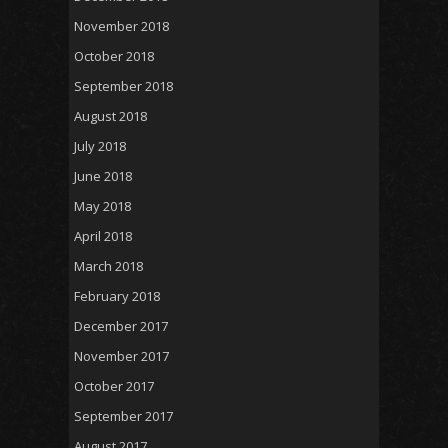
November 2018
October 2018
September 2018
August 2018
July 2018
June 2018
May 2018
April 2018
March 2018
February 2018
December 2017
November 2017
October 2017
September 2017
August 2017