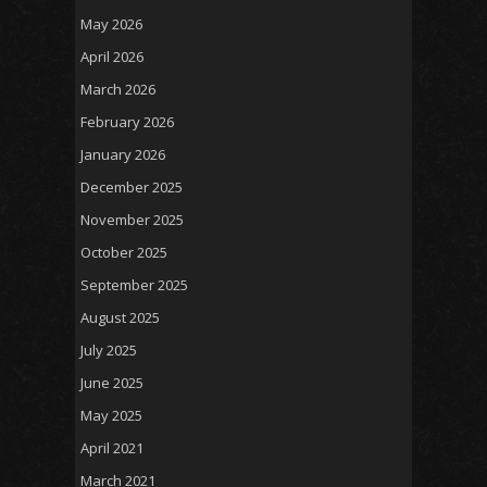
May 2026
April 2026
March 2026
February 2026
January 2026
December 2025
November 2025
October 2025
September 2025
August 2025
July 2025
June 2025
May 2025
April 2021
March 2021