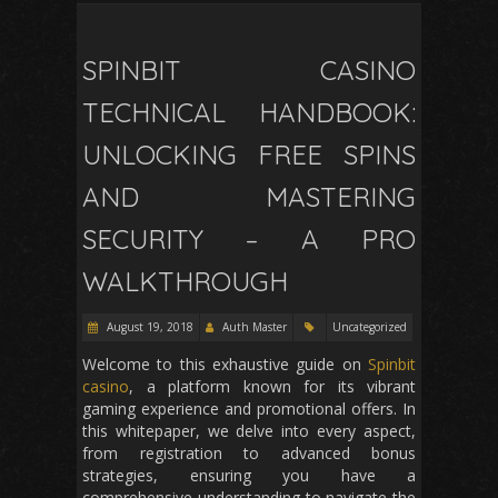
SPINBIT CASINO
TECHNICAL HANDBOOK:
UNLOCKING FREE SPINS
AND MASTERING
SECURITY – A PRO
WALKTHROUGH
August 19, 2018
Auth Master
Uncategorized
Welcome to this exhaustive guide on
Spinbit
casino
, a platform known for its vibrant
gaming experience and promotional offers. In
this whitepaper, we delve into every aspect,
from registration to advanced bonus
strategies, ensuring you have a
comprehensive understanding to navigate the