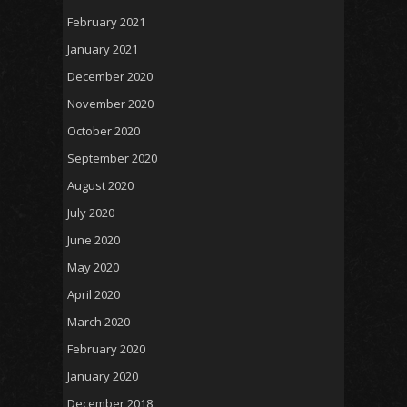
February 2021
January 2021
December 2020
November 2020
October 2020
September 2020
August 2020
July 2020
June 2020
May 2020
April 2020
March 2020
February 2020
January 2020
December 2018