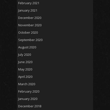
February 2021
January 2021
December 2020
November 2020
October 2020
September 2020
August 2020
July 2020
June 2020
May 2020
April 2020
March 2020
February 2020
January 2020
December 2018