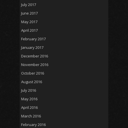
July 2017
June 2017
May 2017
April 2017
February 2017
January 2017
December 2016
November 2016
October 2016
August 2016
July 2016
May 2016
April 2016
March 2016
February 2016