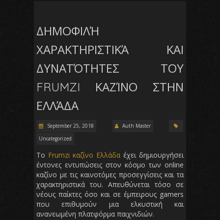
ΔΗΜΟΦΙΛΉ
ΧΑΡΑΚΤΗΡΙΣΤΙΚΆ ΚΑΙ
ΔΥΝΑΤΌΤΗΤΕΣ ΤΟΥ
FRUMZI ΚΑΖΊΝΟ ΣΤΗΝ
ΕΛΛΆΔΑ
September 25, 2018
Auth Master
Uncategorized
Το
Frumzi καζίνο Ελλάδα
έχει δημιουργήσει
έντονες εντυπώσεις στον κόσμο των online
καζίνο με τις καινοτόμες προσεγγίσεις και τα
χαρακτηριστικά του. Απευθύνεται τόσο σε
νέους παίκτες όσο και σε έμπειρους gamers
που επιθυμούν μια ελκυστική και
ανανεωμένη πλατφόρμα παιχνιδιών.