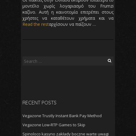
μοντέλο χωρίς λογαριασμό του Frumzi
καζίνο. Αυτή η καινοτομία επιτρέπει στους
χρήστες να καταθέτουν χρήματα και να
Read the rest
αρχίσουν να παίζουν …
Search
for:
RECENT POSTS
Vegazone Trustly Instant Bank Pay Method
Vegazone Low-RTP Games to Skip
Spinoloco kasyno zakłady boczne warte uwagi