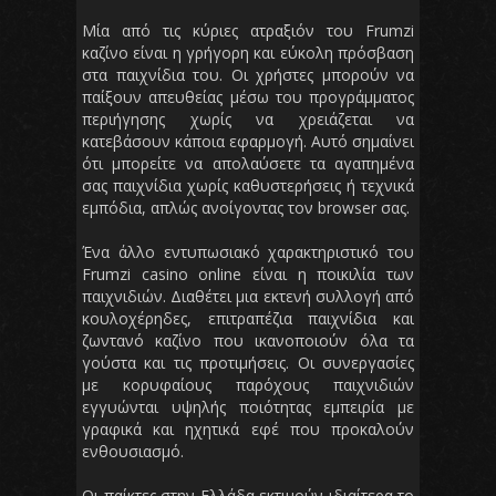
Μία από τις κύριες ατραξιόν του Frumzi
καζίνο είναι η γρήγορη και εύκολη πρόσβαση
στα παιχνίδια του. Οι χρήστες μπορούν να
παίξουν απευθείας μέσω του προγράμματος
περιήγησης χωρίς να χρειάζεται να
κατεβάσουν κάποια εφαρμογή. Αυτό σημαίνει
ότι μπορείτε να απολαύσετε τα αγαπημένα
σας παιχνίδια χωρίς καθυστερήσεις ή τεχνικά
εμπόδια, απλώς ανοίγοντας τον browser σας.
Ένα άλλο εντυπωσιακό χαρακτηριστικό του
Frumzi casino online είναι η ποικιλία των
παιχνιδιών. Διαθέτει μια εκτενή συλλογή από
κουλοχέρηδες, επιτραπέζια παιχνίδια και
ζωντανό καζίνο που ικανοποιούν όλα τα
γούστα και τις προτιμήσεις. Οι συνεργασίες
με κορυφαίους παρόχους παιχνιδιών
εγγυώνται υψηλής ποιότητας εμπειρία με
γραφικά και ηχητικά εφέ που προκαλούν
ενθουσιασμό.
Οι παίκτες στην Ελλάδα εκτιμούν ιδιαίτερα το