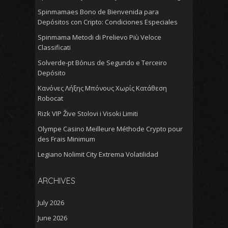
Spinmamaes Bono de Bienvenida para
Depósitos con Cripto: Condiciones Especiales
Spinmama Metodi di Prelievo Più Veloce
Classificati
Solverde-pt Bónus de Segundo e Terceiro
Depósito
Κανόνες Λήξης Μπόνους Χωρίς Κατάθεση
Robocat
Rizk VIP Žive Stolovi i Visoki Limiti
Olympe Casino Meilleure Méthode Crypto pour
des Frais Minimum
Legiano Nolimit City Extrema Volatilidad
ARCHIVES
July 2026
June 2026