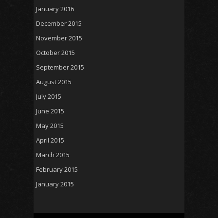
January 2016
December 2015
November 2015
October 2015
September 2015
August 2015
July 2015
June 2015
May 2015
April 2015
March 2015
February 2015
January 2015