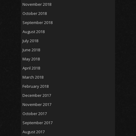
November 2018
October 2018
September 2018
August 2018
July 2018
June 2018
May 2018
April 2018
March 2018
February 2018
December 2017
November 2017
October 2017
September 2017
August 2017