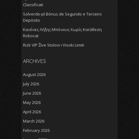
Classificati
Solverde-pt Bónus de Segundo e Terceiro
Depósito
Κανόνες Λήξης Μπόνους Χωρίς Κατάθεση
Robocat
Rizk VIP Žive Stolovi i Visoki Limiti
ARCHIVES
August 2026
July 2026
June 2026
May 2026
April 2026
March 2026
February 2026