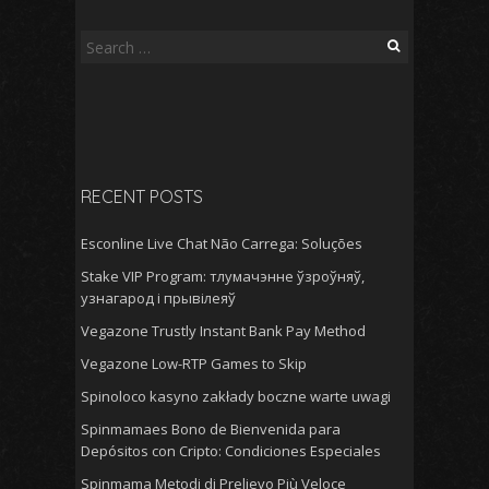
Search
for:
RECENT POSTS
Esconline Live Chat Não Carrega: Soluções
Stake VIP Program: тлумачэнне ўзроўняў,
узнагарод і прывілеяў
Vegazone Trustly Instant Bank Pay Method
Vegazone Low-RTP Games to Skip
Spinoloco kasyno zakłady boczne warte uwagi
Spinmamaes Bono de Bienvenida para
Depósitos con Cripto: Condiciones Especiales
Spinmama Metodi di Prelievo Più Veloce