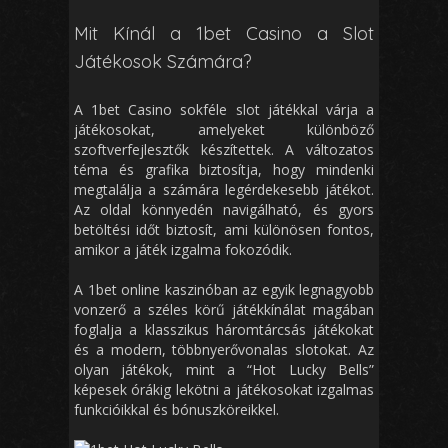
Mit Kínál a 1bet Casino a Slot
Játékosok Számára?
A 1bet Casino sokféle slot játékkal várja a
játékosokat, amelyeket különböző
szoftverfejlesztők készítettek. A változatos
téma és grafika biztosítja, hogy mindenki
megtalálja a számára legérdekesebb játékot.
Az oldal könnyedén navigálható, és gyors
betöltési időt biztosít, ami különösen fontos,
amikor a játék izgalma fokozódik.
A 1bet online kaszinóban az egyik legnagyobb
vonzerő a széles körű játékkínálat magában
foglalja a klasszikus háromtárcsás játékokat
és a modern, többnyerővonalas slotokat. Az
olyan játékok, mint a “Hot Lucky Bells”
képesek órákig lekötni a játékosokat izgalmas
funkcióikkal és bónuszköreikkel.