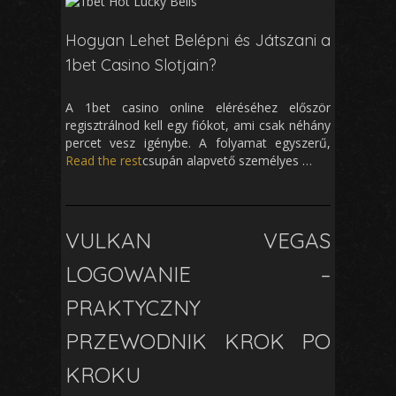
Hogyan Lehet Belépni és Játszani a
1bet Casino Slotjain?
A 1bet casino online eléréséhez először
regisztrálnod kell egy fiókot, ami csak néhány
percet vesz igénybe. A folyamat egyszerű,
Read the rest
csupán alapvető személyes …
VULKAN VEGAS
LOGOWANIE –
PRAKTYCZNY
PRZEWODNIK KROK PO
KROKU