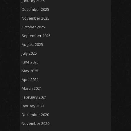
January 2026
December 2025
November 2025
October 2025
September 2025
August 2025
July 2025
June 2025
May 2025
April 2021
March 2021
February 2021
January 2021
December 2020
November 2020