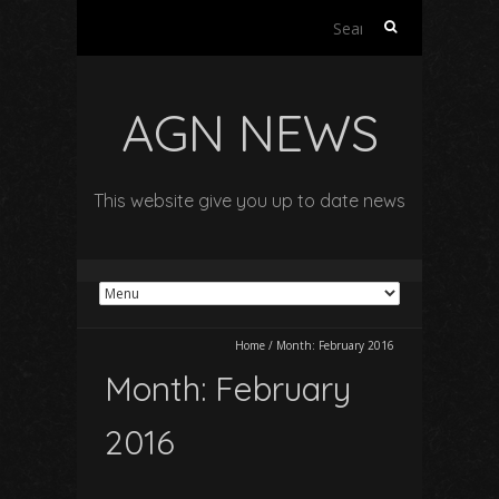
Search
for:
AGN NEWS
This website give you up to date news
Home
/
Month:
February 2016
Month:
February
2016