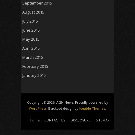
September 2015
August 2015
July 2015
June 2015
May 2015
April 2015
March 2015
February 2015
January 2015
Copyright © 2026, AGN News. Proudly powered by
WordPress
. Blackoot design by
Iceable Themes
.
Home
CONTACT US
DISCLOSURE
SITEMAP