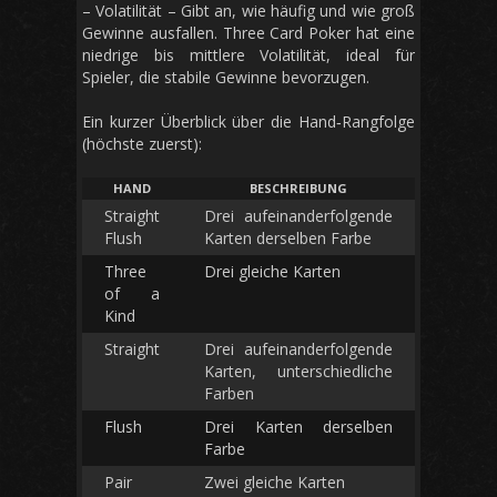
– Volatilität – Gibt an, wie häufig und wie groß
Gewinne ausfallen. Three Card Poker hat eine
niedrige bis mittlere Volatilität, ideal für
Spieler, die stabile Gewinne bevorzugen.
Ein kurzer Überblick über die Hand‑Rangfolge
(höchste zuerst):
HAND
BESCHREIBUNG
Straight
Drei aufeinanderfolgende
Flush
Karten derselben Farbe
Three
Drei gleiche Karten
of a
Kind
Straight
Drei aufeinanderfolgende
Karten, unterschiedliche
Farben
Flush
Drei Karten derselben
Farbe
Pair
Zwei gleiche Karten