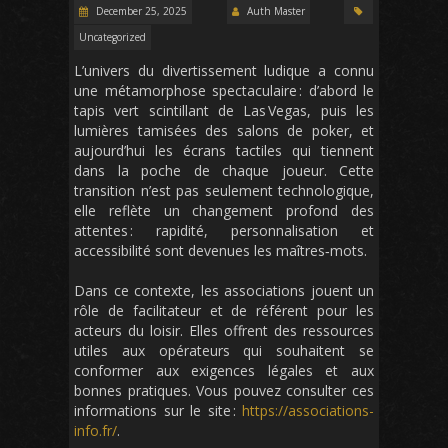
December 25, 2025
Auth Master
Uncategorized
L’univers du divertissement ludique a connu
une métamorphose spectaculaire : d’abord le
tapis vert scintillant de Las Vegas, puis les
lumières tamisées des salons de poker, et
aujourd’hui les écrans tactiles qui tiennent
dans la poche de chaque joueur. Cette
transition n’est pas seulement technologique,
elle reflète un changement profond des
attentes : rapidité, personnalisation et
accessibilité sont devenues les maîtres‑mots.
Dans ce contexte, les associations jouent un
rôle de facilitateur et de référent pour les
acteurs du loisir. Elles offrent des ressources
utiles aux opérateurs qui souhaitent se
conformer aux exigences légales et aux
bonnes pratiques. Vous pouvez consulter ces
informations sur le site :
https://associations-
info.fr/
.