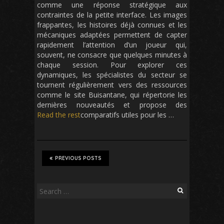
comme une réponse stratégique aux
contraintes de la petite interface. Les images
frappantes, les histoires déjà connues et les
mécaniques adaptées permettent de capter
rapidement l’attention d’un joueur qui,
souvent, ne consacre que quelques minutes à
chaque session. Pour explorer ces
dynamiques, les spécialistes du secteur se
tournent régulièrement vers des ressources
comme le site Buisantane, qui répertorie les
dernières nouveautés et propose des
Read the rest
comparatifs utiles pour les …
PREVIOUS POSTS
Search
for: