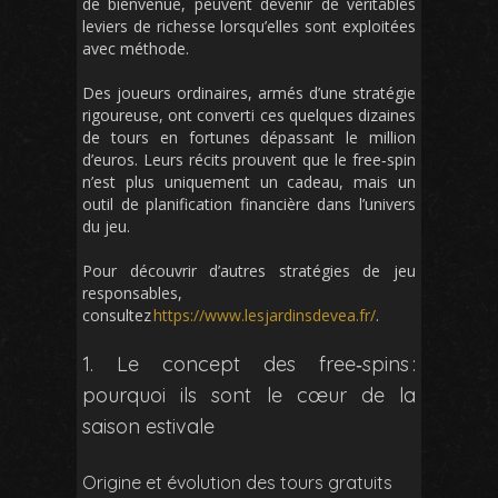
de bienvenue, peuvent devenir de véritables
leviers de richesse lorsqu’elles sont exploitées
avec méthode.
Des joueurs ordinaires, armés d’une stratégie
rigoureuse, ont converti ces quelques dizaines
de tours en fortunes dépassant le million
d’euros. Leurs récits prouvent que le free‑spin
n’est plus uniquement un cadeau, mais un
outil de planification financière dans l’univers
du jeu.
Pour découvrir d’autres stratégies de jeu
responsables,
consultez
https://www.lesjardinsdevea.fr/
.
1. Le concept des free‑spins :
pourquoi ils sont le cœur de la
saison estivale
Origine et évolution des tours gratuits