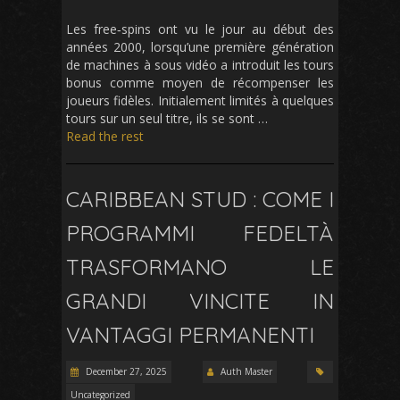
Les free‑spins ont vu le jour au début des
années 2000, lorsqu’une première génération
de machines à sous vidéo a introduit les tours
bonus comme moyen de récompenser les
joueurs fidèles. Initialement limités à quelques
tours sur un seul titre, ils se sont …
Read the rest
CARIBBEAN STUD : COME I
PROGRAMMI FEDELTÀ
TRASFORMANO LE
GRANDI VINCITE IN
VANTAGGI PERMANENTI
December 27, 2025
Auth Master
Uncategorized