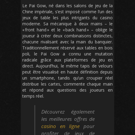
Le Pai Gow, né dans les salons de jeu de la
Chine impériale, s’est imposé comme l’un des
jeux de table les plus intrigants du casino
moderne. Sa mécanique à deux mains – le
« front hand » et le « back hand » – oblige le
joueur à créer deux combinaisons distinctes,
chacune rivalisant avec la main du banquier.
Traditionnellement réservé aux tables en bois
poli, le Pai Gow a connu une mutation
radicale grâce aux plateformes de jeu en
direct. Aujourd’hui, le même tapis de velours
peut être visualisé en haute définition depuis
un smartphone, tandis qu’un croupier réel
distribue les cartes, commente chaque main
et répond aux questions des joueurs en
temps réel.
Découvrez également
les meilleures offres de
casino en ligne
pour
profiter de jeux de