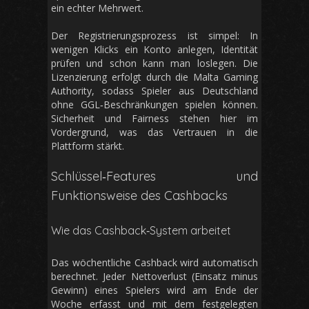
ein echter Mehrwert.
Der Registrierungsprozess ist simpel: In
wenigen Klicks ein Konto anlegen, Identität
prüfen und schon kann man loslegen. Die
Lizenzierung erfolgt durch die Malta Gaming
Authority, sodass Spieler aus Deutschland
ohne GGL‑Beschränkungen spielen können.
Sicherheit und Fairness stehen hier im
Vordergrund, was das Vertrauen in die
Plattform stärkt.
Schlüssel‑Features und
Funktionsweise des Cashbacks
Wie das Cashback‑System arbeitet
Das wöchentliche Cashback wird automatisch
berechnet. Jeder Nettoverlust (Einsatz minus
Gewinn) eines Spielers wird am Ende der
Woche erfasst und mit dem festgelegten