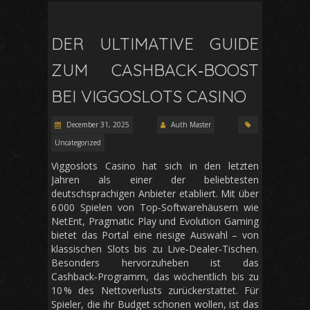
DER ULTIMATIVE GUIDE
ZUM CASHBACK‑BOOST
BEI VIGGOSLOTS CASINO
December 31, 2025
Auth Master
Uncategorized
Viggoslots Casino hat sich in den letzten
Jahren als einer der beliebtesten
deutschsprachigen Anbieter etabliert. Mit über
6 000 Spielen von Top‑Softwarehäusern wie
NetEnt, Pragmatic Play und Evolution Gaming
bietet das Portal eine riesige Auswahl – von
klassischen Slots bis zu Live‑Dealer‑Tischen.
Besonders hervorzuheben ist das
Cashback‑Programm, das wöchentlich bis zu
10 % des Nettoverlusts zurückerstattet. Für
Spieler, die ihr Budget schonen wollen, ist das