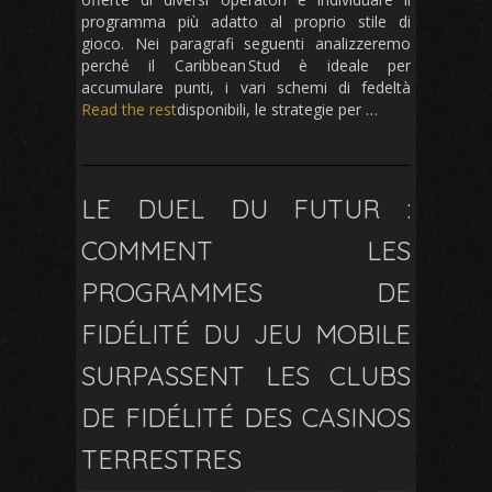
programma più adatto al proprio stile di
gioco. Nei paragrafi seguenti analizzeremo
perché il Caribbean Stud è ideale per
accumulare punti, i vari schemi di fedeltà
Read the rest
disponibili, le strategie per …
LE DUEL DU FUTUR :
COMMENT LES
PROGRAMMES DE
FIDÉLITÉ DU JEU MOBILE
SURPASSENT LES CLUBS
DE FIDÉLITÉ DES CASINOS
TERRESTRES