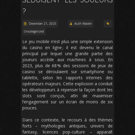
?
December 21, 2025
Auth Master
Uncategorized
Le jeu mobile n’est plus une simple extension
du casino en ligne ; il est devenu le canal
principal par lequel une grande partie des
joueurs accède aux machines à sous. En
2023, plus de 68 % des sessions de jeux de
casino se déroulaient sur smartphone ou
tablette, selon les rapports internes des
opérateurs majeurs. Cette explosion a conduit
les développeurs à repenser la façon dont les
slots sont conçus, afin de maximiser
l’engagement sur un écran de moins de six
pouces.
Dans ce contexte, le recours à des thèmes
forts – mythologies antiques, univers de
fantasy, licences pop‑culture – apparaît