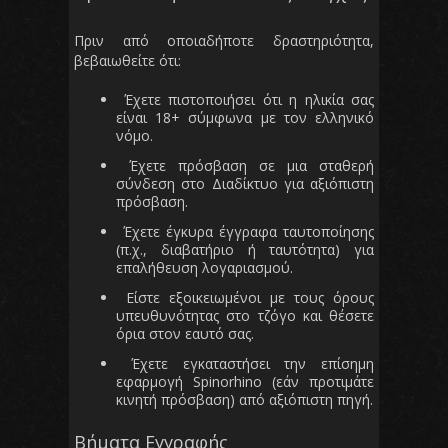
Πριν από οποιαδήποτε δραστηριότητα,
βεβαιωθείτε ότι:
Έχετε πιστοποιήσει ότι η ηλικία σας
είναι 18+ σύμφωνα με τον ελληνικό
νόμο.
Έχετε πρόσβαση σε μια σταθερή
σύνδεση στο Διαδίκτυο για αξιόπιστη
πρόσβαση.
Έχετε έγκυρα έγγραφα ταυτοποίησης
(π.χ., διαβατήριο ή ταυτότητα) για
επαλήθευση λογαριασμού.
Είστε εξοικειωμένοι με τους όρους
υπευθυνότητας στο τζόγο και θέσετε
όρια στον εαυτό σας.
Έχετε εγκαταστήσει την επίσημη
εφαρμογή Spinorhino (εάν προτιμάτε
κινητή πρόσβαση) από αξιόπιστη πηγή.
Βήματα Εγγραφής