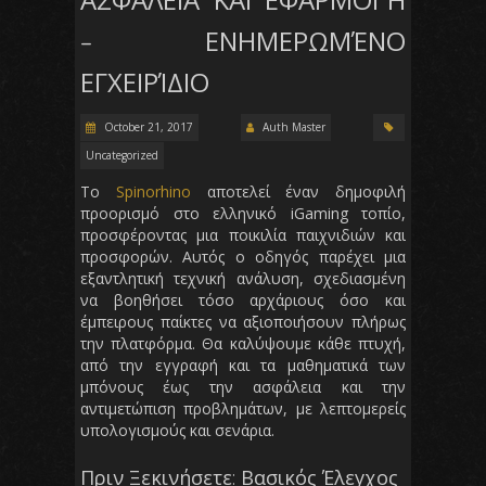
ΑΣΦΆΛΕΙΑ ΚΑΙ ΕΦΑΡΜΟΓΉ
– ΕΝΗΜΕΡΩΜΈΝΟ
ΕΓΧΕΙΡΊΔΙΟ
October 21, 2017
Auth Master
Uncategorized
Το
Spinorhino
αποτελεί έναν δημοφιλή
προορισμό στο ελληνικό iGaming τοπίο,
προσφέροντας μια ποικιλία παιχνιδιών και
προσφορών. Αυτός ο οδηγός παρέχει μια
εξαντλητική τεχνική ανάλυση, σχεδιασμένη
να βοηθήσει τόσο αρχάριους όσο και
έμπειρους παίκτες να αξιοποιήσουν πλήρως
την πλατφόρμα. Θα καλύψουμε κάθε πτυχή,
από την εγγραφή και τα μαθηματικά των
μπόνους έως την ασφάλεια και την
αντιμετώπιση προβλημάτων, με λεπτομερείς
υπολογισμούς και σενάρια.
Πριν Ξεκινήσετε: Βασικός Έλεγχος