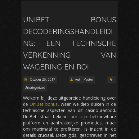
UNIBET BONUS
DECODERINGSHANDLEIDI
NG: EEN TECHNISCHE
VERKENNING VAN
WAGERING EN ROI
October 26, 2017
Auth Master
Uncategorized
Welkom bij deze uitgebreide handleiding over
de
UniBet bonus
, waar we diep duiken in de
technische aspecten van dit casino-aanbod.
UniBet staat bekend om zijn betrouwbare
platform en aantrekkelijke promoties, maar
om maximaal te profiteren, is inzicht in de
details cruciaal. Deze gids, geschreven in het