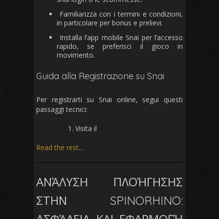
Familiarizza con i termini e condizioni,
in particolare per bonus e prelievi.
Installa l’app mobile Snai per l’accesso
rapido, se preferisci il gioco in
movimento.
Guida alla Registrazione su Snai
Per registrarti su Snai online, segui questi
passaggi tecnici:
Visita il
Read the rest
…
ΑΝΆΛΥΣΗ ΠΛΟΉΓΗΣΗΣ
ΣΤΗΝ SPINORHINO: