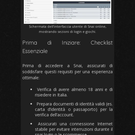
Schermata dell’interfaccia utente di Snai online,
mostrando sezioni di login e giochi.
Prima di Iniziare: Checklist
Essenziale
Prima di accedere a Snai, assicurati di
soddisfare questi requisiti per una esperienza
ottimale:
Verifica di avere almeno 18 anni e di
risiedere in Italia.
Prepara documenti di identità validi (es.
carta d’identità o passaporto) per la
verifica dell’account.
Assicurati una connessione Internet
stabile per evitare interruzioni durante il
snai login o le scommesse.