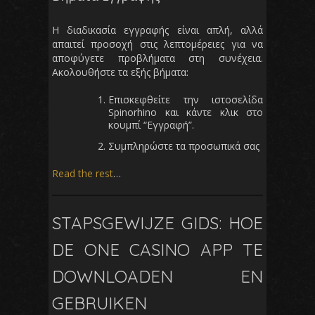
Η διαδικασία εγγραφής είναι απλή, αλλά
απαιτεί προσοχή στις λεπτομέρειες για να
αποφύγετε προβλήματα στη συνέχεια.
Ακολουθήστε τα εξής βήματα:
Επισκεφθείτε την ιστοσελίδα
Spinorhino και κάντε κλικ στο
κουμπί “Εγγραφή”.
Συμπληρώστε τα προσωπικά σας
Read the rest
…
STAPSGEWIJZE GIDS: HOE
DE ONE CASINO APP TE
DOWNLOADEN EN
GEBRUIKEN