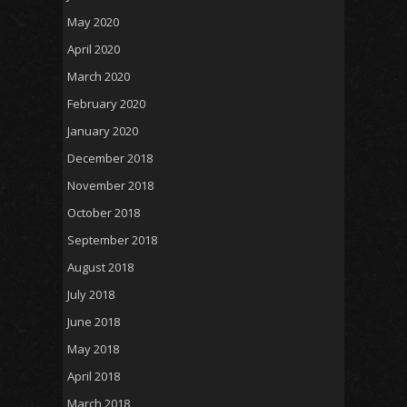
May 2020
April 2020
March 2020
February 2020
January 2020
December 2018
November 2018
October 2018
September 2018
August 2018
July 2018
June 2018
May 2018
April 2018
March 2018