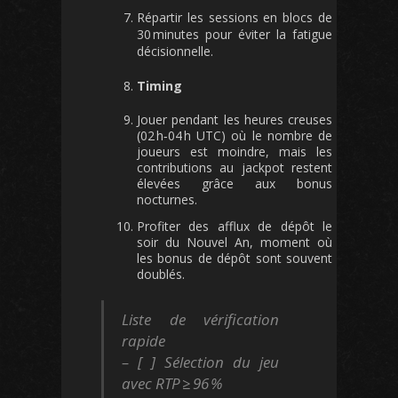
Répartir les sessions en blocs de
30 minutes pour éviter la fatigue
décisionnelle.
Timing
Jouer pendant les heures creuses
(02 h‑04 h UTC) où le nombre de
joueurs est moindre, mais les
contributions au jackpot restent
élevées grâce aux bonus
nocturnes.
Profiter des afflux de dépôt le
soir du Nouvel An, moment où
les bonus de dépôt sont souvent
doublés.
Liste de vérification
rapide
– [ ] Sélection du jeu
avec RTP ≥ 96 %