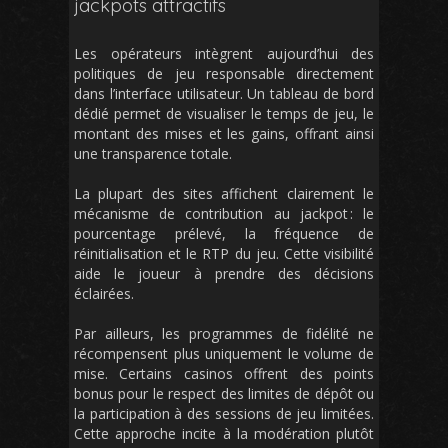
jackpots attractifs
Les opérateurs intègrent aujourd’hui des
politiques de jeu responsable directement
dans l’interface utilisateur. Un tableau de bord
dédié permet de visualiser le temps de jeu, le
montant des mises et les gains, offrant ainsi
une transparence totale.
La plupart des sites affichent clairement le
mécanisme de contribution au jackpot : le
pourcentage prélevé, la fréquence de
réinitialisation et le RTP du jeu. Cette visibilité
aide le joueur à prendre des décisions
éclairées.
Par ailleurs, les programmes de fidélité ne
récompensent plus uniquement le volume de
mise. Certains casinos offrent des points
bonus pour le respect des limites de dépôt ou
la participation à des sessions de jeu limitées.
Cette approche incite à la modération plutôt