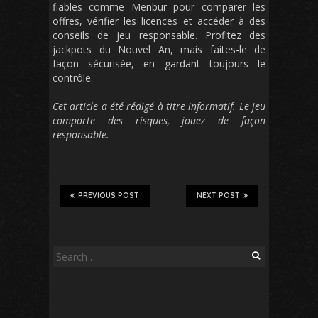
fiables comme Menbur pour comparer les
offres, vérifier les licences et accéder à des
conseils de jeu responsable. Profitez des
jackpots du Nouvel An, mais faites‑le de
façon sécurisée, en gardant toujours le
contrôle.
Cet article a été rédigé à titre informatif. Le jeu
comporte des risques, jouez de façon
responsable.
PREVIOUS POST
NEXT POST
Search
for: