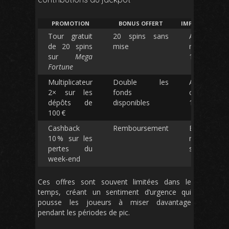
PROMOTION
BONUS OFFERT
IMPACT SUR LE 
Tour gratuit
20 spins sans
Augmente
de 20 spins
mise
mises réell
sur
Mega
12 %
Fortune
Multiplicateur
Double les
Accélère
2× sur les
fonds
contributi
dépôts de
disponibles
1,5 % du dé
100 €
Cashback
Remboursement
Encourage
10 % sur les
mises
pertes du
supplément
week‑end
Ces offres sont souvent limitées dans le
temps, créant un sentiment d’urgence qui
pousse les joueurs à miser davantage
pendant les périodes de pic.