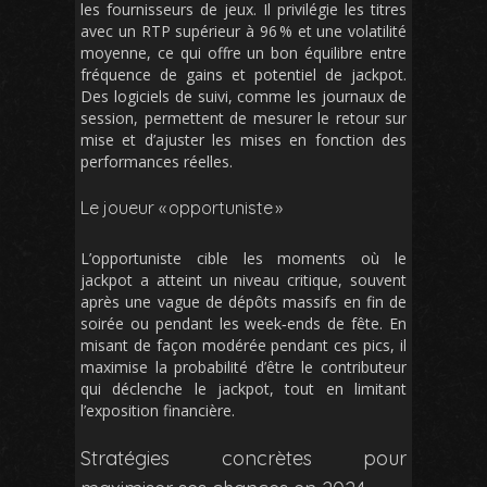
les fournisseurs de jeux. Il privilégie les titres
avec un RTP supérieur à 96 % et une volatilité
moyenne, ce qui offre un bon équilibre entre
fréquence de gains et potentiel de jackpot.
Des logiciels de suivi, comme les journaux de
session, permettent de mesurer le retour sur
mise et d’ajuster les mises en fonction des
performances réelles.
Le joueur « opportuniste »
L’opportuniste cible les moments où le
jackpot a atteint un niveau critique, souvent
après une vague de dépôts massifs en fin de
soirée ou pendant les week‑ends de fête. En
misant de façon modérée pendant ces pics, il
maximise la probabilité d’être le contributeur
qui déclenche le jackpot, tout en limitant
l’exposition financière.
Stratégies concrètes pour