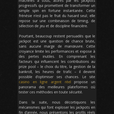
machines à sous, attirés par les jackpots
progressifs qui promettent de transformer un
simple spin en fortune instantanée. Cette
frénésie n’est pas le fruit du hasard seul ; elle
repose sur une combinaison de timing, de
sélection de jeu et de discipline financière.
Pourtant, beaucoup restent persuadés que le
jackpot est une question de chance brute,
sans aucune marge de manœuvre. Cette
croyance limite les performances et expose à
des pertes inutiles. En comprenant les
facteurs qui influencent les contributions au
prize pool – le choix du titre, la gestion de la
bankroll, les heures de trafic – il devient
possible d’optimiser ses chances. Le site
casino en ligne argent réel
propose un
panorama des meilleures plateformes où
tester ces méthodes en toute sécurité.
Dans la suite, nous décortiquons les
mécanismes qui font exploser les jackpots en
fin d’année, nous présentons les profils réels