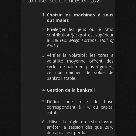
maximiser ses chances en 2024
Choisir les machines à sous
optimales
Privilégier les jeux où le ratio
contribution/jackpot est supérieur
à 2 % (ex.
Mega Fortune
,
Hall of
Gods
).
Vérifier la volatilité : les titres à
volatilité moyenne offrent des
cycles de paiement plus réguliers,
ce qui maintient le solde de
bankroll stable.
Gestion de la bankroll
Définir une mise de base
correspondant à 1 % du capital
total.
Utiliser la règle du « stop‑loss » :
arrêter la session dès que 20 %
du capital est perdu.