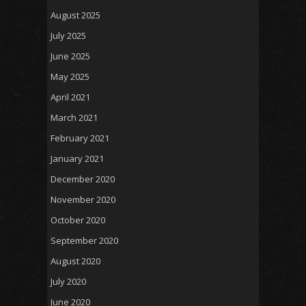
August 2025
July 2025
June 2025
May 2025
April 2021
March 2021
February 2021
January 2021
December 2020
November 2020
October 2020
September 2020
August 2020
July 2020
June 2020