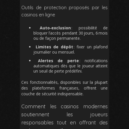
Outils de protection proposés par les
casinos en ligne
Auto‑exclusion
: possibilité de
bloquer l’accès pendant 30 jours, 6 mois
ou de façon permanente.
Limites de dépôt
: fixer un plafond
journalier ou mensuel.
Alertes de perte
: notifications
automatiques dès que le joueur atteint
un seuil de perte prédéfini.
Ces fonctionnalités, disponibles sur la plupart
des plateformes françaises, offrent une
couche de sécurité indispensable.
Comment les casinos modernes
soutiennent les joueurs
responsables tout en offrant des