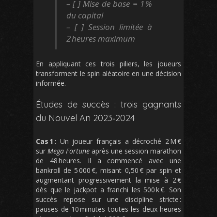
– [ ] Mise de base = 1 %
du capital
– [ ] Session limitée à
2 heures maximum
En appliquant ces trois piliers, les joueurs
transforment le spin aléatoire en une décision
informée.
Études de succès : trois gagnants
du Nouvel An 2023‑2024
Cas 1 :
Un joueur français a décroché 2 M €
sur
Mega Fortune
après une session marathon
de 48 heures. Il a commencé avec une
bankroll de 5 000 €, misant 0,50 € par spin et
augmentant progressivement la mise à 2 €
dès que le jackpot a franchi les 500 k €. Son
succès repose sur une discipline stricte :
pauses de 10 minutes toutes les deux heures