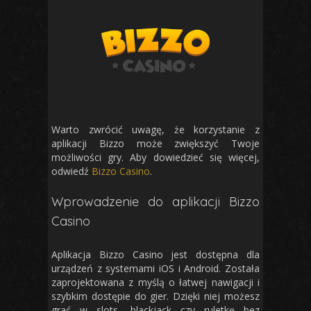
Warto zwrócić uwagę, że korzystanie z
aplikacji Bizzo może zwiększyć Twoje
możliwości gry. Aby dowiedzieć się więcej,
odwiedź
Bizzo Casino
.
Wprowadzenie do aplikacji Bizzo
Casino
Aplikacja Bizzo Casino jest dostępna dla
urządzeń z systemami iOS i Android. Została
zaprojektowana z myślą o łatwej nawigacji i
szybkim dostępie do gier. Dzięki niej możesz
grać w slots, blackjack czy ruletkę bez