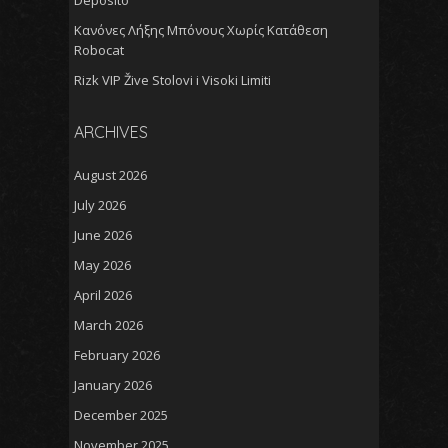
Depósito
Κανόνες Λήξης Μπόνους Χωρίς Κατάθεση
Robocat
Rizk VIP Žive Stolovi i Visoki Limiti
ARCHIVES
August 2026
July 2026
June 2026
May 2026
April 2026
March 2026
February 2026
January 2026
December 2025
November 2025