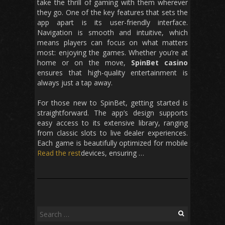
take the thrill of gaming with them wherever
they go. One of the key features that sets the
app apart is its user-friendly interface.
Navigation is smooth and intuitive, which
means players can focus on what matters
most: enjoying the games. Whether you’re at
home or on the move,
SpinBet casino
ensures that high-quality entertainment is
always just a tap away.
For those new to SpinBet, getting started is
straightforward. The app’s design supports
easy access to its extensive library, ranging
from classic slots to live dealer experiences.
Each game is beautifully optimized for mobile
Read the rest
devices, ensuring …
Search
for: