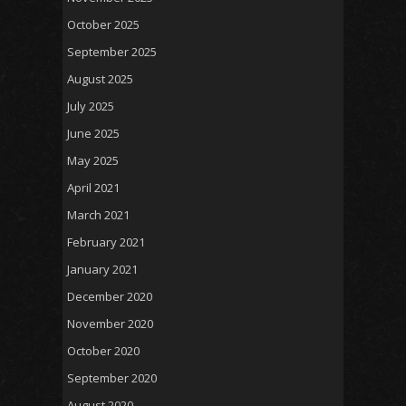
October 2025
September 2025
August 2025
July 2025
June 2025
May 2025
April 2021
March 2021
February 2021
January 2021
December 2020
November 2020
October 2020
September 2020
August 2020