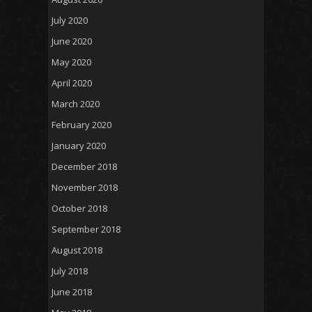
July 2020
June 2020
May 2020
April 2020
March 2020
February 2020
January 2020
December 2018
November 2018
October 2018
September 2018
August 2018
July 2018
June 2018