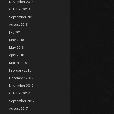
November 2018
October 2018
September 2018
August 2018
July 2018
June 2018
May 2018
April 2018
March 2018
February 2018
December 2017
November 2017
October 2017
September 2017
August 2017