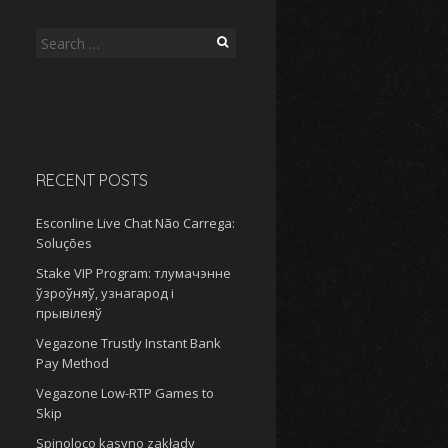
Search
for:
RECENT POSTS
Esconline Live Chat Não Carrega:
Soluções
Stake VIP Program: тлумачэнне
ўзроўняў, узнагарод і
прывілеяў
Vegazone Trustly Instant Bank
Pay Method
Vegazone Low-RTP Games to
Skip
Spinoloco kasyno zakłady