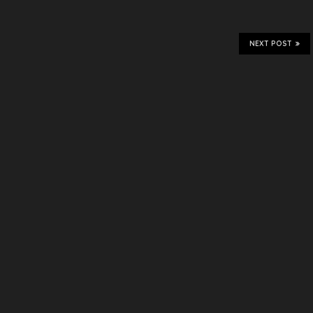
NEXT POST