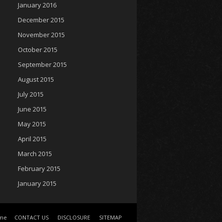
January 2016
December 2015
November 2015
October 2015
September 2015
August 2015
July 2015
June 2015
May 2015
April 2015
March 2015
February 2015
January 2015
me
CONTACT US
DISCLOSURE
SITEMAP