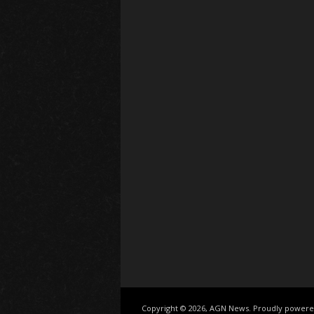
Copyright © 2026, AGN News. Proudly power