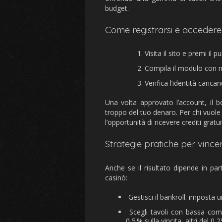
budget.
Come registrarsi e accedere 
Visita il sito e premi il p
Compila il modulo con 
Verifica l’identità cari
Una volta approvato l’account, il b
troppo del tuo denaro. Per chi vuole i
l’opportunità di ricevere crediti gratui
Strategie pratiche per vincer
Anche se il risultato dipende in par
casinò:
Gestisci il bankroll: imposta 
Scegli tavoli con bassa com
0,5 % sulla vincita, altri del 0,2