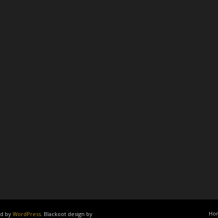
Ho
ed by
WordPress
. Blackoot design by