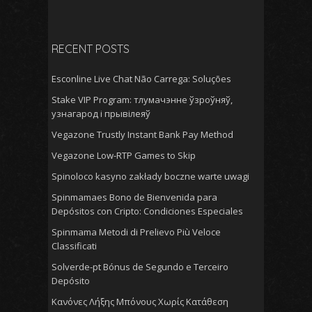
RECENT POSTS
Esconline Live Chat Não Carrega: Soluções
Stake VIP Program: тлумачэнне ўзроўняў,
узнагарод і прывілеяў
Vegazone Trustly Instant Bank Pay Method
Vegazone Low-RTP Games to Skip
Spinoloco kasyno zakłady boczne warte uwagi
Spinmamaes Bono de Bienvenida para
Depósitos con Cripto: Condiciones Especiales
Spinmama Metodi di Prelievo Più Veloce
Classificati
Solverde-pt Bónus de Segundo e Terceiro
Depósito
Κανόνες Λήξης Μπόνους Χωρίς Κατάθεση