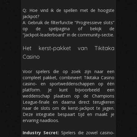
Q: Hoe vind ik de spellen met de hoogste
jackpot?
A: Gebruik de filterfunctie “Progressieve slots”
op de spelpagina of bekijk de
“Jackpot‑leaderboard” in de community‑sectie.
Het kerst‑pakket van Tikitaka
Casino
Voor spelers die op zoek zijn naar een
compleet pakket, combineert Tikitaka Casino
casino‑ en sportweddenschappen op één
platform. Je kunt bijvoorbeeld een
weddenschap plaatsen op de Champions
League‑finale en daarna direct terugkeren
naar de slots om de kerst‑jackpot te jagen.
Deze integratie bespaart tijd en maakt je
ervaring naadloos.
Industry Secret:
Spelers die zowel casino‑