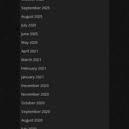
September 2025
August 2025
July 2025
June 2025
May 2025
April 2021
March 2021
February 2021
January 2021
December 2020
November 2020
October 2020
September 2020
August 2020
July 2020