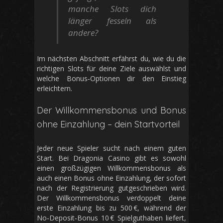
manche Slots dich
länger fesseln als
andere?
Im nächsten Abschnitt erfährst du, wie du die
richtigen Slots für deine Ziele auswählst und
welche Bonus‑Optionen dir den Einstieg
erleichtern.
Der Willkommensbonus und Bonus
ohne Einzahlung – dein Startvorteil
Jeder neue Spieler sucht nach einem guten
Start. Bei Dragonia Casino gibt es sowohl
einen großzügigen Willkommensbonus als
auch einen Bonus ohne Einzahlung, der sofort
nach der Registrierung gutgeschrieben wird.
Der Willkommensbonus verdoppelt deine
erste Einzahlung bis zu 500 €, während der
No‑Deposit‑Bonus 10 € Spielguthaben liefert,