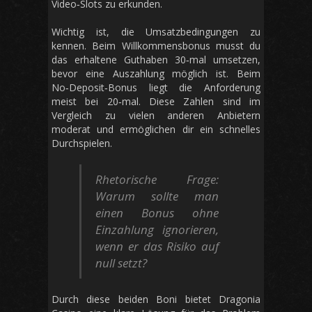
Video‑Slots zu erkunden.
Wichtig ist, die Umsatzbedingungen zu
kennen. Beim Willkommensbonus musst du
das erhaltene Guthaben 30‑mal umsetzen,
bevor eine Auszahlung möglich ist. Beim
No‑Deposit‑Bonus liegt die Anforderung
meist bei 20‑mal. Diese Zahlen sind im
Vergleich zu vielen anderen Anbietern
moderat und ermöglichen dir ein schnelles
Durchspielen.
Rhetorische Frage:
Warum sollte man
einen Bonus ohne
Einzahlung ignorieren,
wenn er das Risiko auf
null setzt?
Durch diese beiden Boni bietet Dragonia