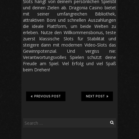
Slots hängt von deinem persönlichen Spielstil
und deinen Zielen ab. Dragonia Casino bietet
mit seiner umfangreichen Bibliothek,
attraktiven Boni und schnellen Auszahlungen
die ideale Plattform, um beide Welten zu
erleben. Nutze den Willkommensbonus, teste
zuerst klassische Slots für Stabilität und
steigere dann mit modernen Video‑Slots das
Gewinnpotenzial. Und vergiss nie:
Verantwortungsvolles Spielen schützt deine
Freude am Spiel. Viel Erfolg und viel Spaß
beim Drehen!
PREVIOUS POST
NEXT POST
Search
for: