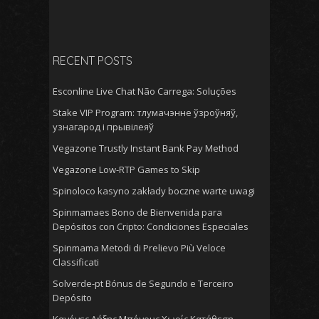
RECENT POSTS
Esconline Live Chat Não Carrega: Soluções
Stake VIP Program: тлумачэнне ўзроўняў,
узнагарод і прывілеяў
Vegazone Trustly Instant Bank Pay Method
Vegazone Low-RTP Games to Skip
Spinoloco kasyno zakłady boczne warte uwagi
Spinmamaes Bono de Bienvenida para
Depósitos con Cripto: Condiciones Especiales
Spinmama Metodi di Prelievo Più Veloce
Classificati
Solverde-pt Bónus de Segundo e Terceiro
Depósito