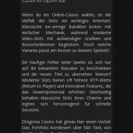
Wenn du ein Online‑Casino wählst, ist die
Vielfalt der Slots ein wichtiges Kriterium.
Klassische ein‑armige Banditen locken mit
einfacher Mechanik, während moderne
Video‑Slots mit aufwendigen Grafiken und
Bonusfunktionen begeistern. Doch welche
Variante passt am besten zu deinem Spielstil?
Ein häufiger Fehler vieler Spieler ist, sich nur
auf die bekannten Klassiker zu beschränken
und die neuen Titel zu übersehen. Warum?
Moderne Slots bieten oft höhere RTP‑Werte
(Return to Player) und innovative Features, die
das Gewinnpotenzial erhöhen. Gleichzeitig
behalten klassische Slots ihren Charme und
eignen sich hervorragend für schnelle
Sessions.
Dragonia Casino hat genau hier einen Vorteil:
Das Portfolio kombiniert über 500 Titel, von