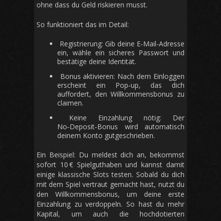
ohne dass du Geld riskieren musst.
So funktioniert das im Detail:
Registrierung: Gib deine E‑Mail-Adresse
ein, wähle ein sicheres Passwort und
bestätige deine Identität.
Bonus aktivieren: Nach dem Einloggen
erscheint ein Pop‑up, das dich
auffordert, den Willkommensbonus zu
claimen.
Keine Einzahlung nötig: Der
No‑Deposit‑Bonus wird automatisch
deinem Konto gutgeschrieben.
Ein Beispiel: Du meldest dich an, bekommst
sofort 10 € Spielguthaben und kannst damit
einige klassische Slots testen. Sobald du dich
mit dem Spiel vertraut gemacht hast, nutzt du
den Willkommensbonus, um deine erste
Einzahlung zu verdoppeln. So hast du mehr
Kapital, um auch die hochdotierten