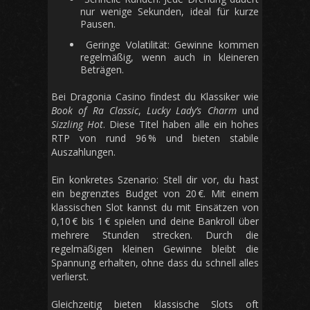
nur wenige Sekunden, ideal für kurze
Pausen.
Geringe Volatilität: Gewinne kommen
regelmäßig, wenn auch in kleineren
Beträgen.
Bei Dragonia Casino findest du Klassiker wie
Book of Ra Classic
,
Lucky Lady’s Charm
und
Sizzling Hot
. Diese Titel haben alle ein hohes
RTP von rund 96 % und bieten stabile
Auszahlungen.
Ein konkretes Szenario: Stell dir vor, du hast
ein begrenztes Budget von 20 €. Mit einem
klassischen Slot kannst du mit Einsätzen von
0,10 € bis 1 € spielen und deine Bankroll über
mehrere Stunden strecken. Durch die
regelmäßigen kleinen Gewinne bleibt die
Spannung erhalten, ohne dass du schnell alles
verlierst.
Gleichzeitig bieten klassische Slots oft