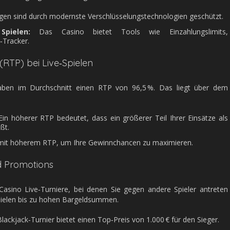
gen sind durch modernste Verschlüsselungstechnologien geschützt.
Spielen:
Das Casino bietet Tools wie Einzahlungslimits,
‑Tracker.
RTP) bei Live‑Spielen
haben im Durchschnitt einen RTP von 96,5 %. Das liegt über dem
in höherer RTP bedeutet, dass ein größerer Teil Ihrer Einsätze als
ßt.
 mit höherem RTP, um Ihre Gewinnchancen zu maximieren.
nd Promotions
asino Live‑Turniere, bei denen Sie gegen andere Spieler antreten
Spielen bis zu hohen Bargeldsummen.
ackjack‑Turnier bietet einen Top‑Preis von 1.000 € für den Sieger.