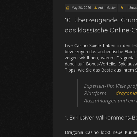
May 26, 2026
Auth Master
Uncat
10 überzeugende Gründ
das klassische Online‑C
Live‑Casino‑Spiele haben in den l
bevorzugen das authentische Flair 
zeigen wir Ihnen, warum Dragonia 
dabei auf Bonus‑Vorteile, Spielaus
Tipps, wie Sie das Beste aus Ihrem 
Experten‑Tip: Viele prof
Plattform
dragonia
Auszahlungen und ein br
1. Exklusiver Willkommens‑Bo
Dragonia Casino lockt neue Kunde