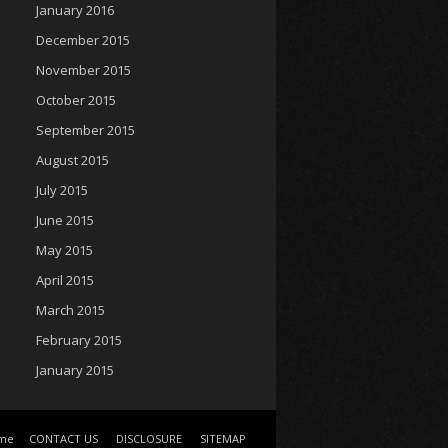
January 2016
December 2015
November 2015
October 2015
September 2015
August 2015
July 2015
June 2015
May 2015
April 2015
March 2015
February 2015
January 2015
me
CONTACT US
DISCLOSURE
SITEMAP