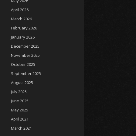
May 2026
April 2026
March 2026
February 2026
January 2026
December 2025
November 2025
October 2025
September 2025
August 2025
July 2025
June 2025
May 2025
April 2021
March 2021