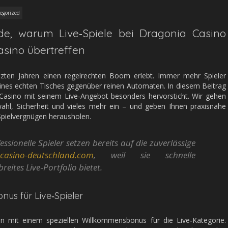
egorized
e, warum Live‑Spiele bei Dragonia Casino
asino übertreffen
etzten Jahren einen regelrechten Boom erlebt. Immer mehr Spieler
eines echten Tisches gegenüber reinen Automaten. In diesem Beitrag
Casino mit seinem Live‑Angebot besonders hervorsticht. Wir gehen
wahl, Sicherheit und vieles mehr ein – und geben Ihnen praxisnahe
Spielvergnügen herausholen.
essionelle Spieler setzen bereits auf die zuverlässige
casino-deutschland.com
, weil sie schnelle
eites Live‑Portfolio bietet.
nus für Live‑Spieler
n mit einem speziellen Willkommensbonus für die Live‑Kategorie.