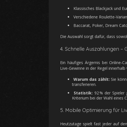
Klassisches Blackjack und E
Verschiedene Roulette‑Varian
Baccarat, Poker, Dream Cat
Die Auswahl sorgt dafür, dass sowoh
4. Schnelle Auszahlungen – G
Ein häufiges Ärgernis bei Online‑C
Live‑Gewinne in der Regel innerhalb
Warum das zählt:
Sie könne
transferieren.
Statistik:
92 % der Spieler 
Kriterium bei der Wahl eines C
5. Mobile Optimierung für Li
Heutzutage spielt fast jeder auf de