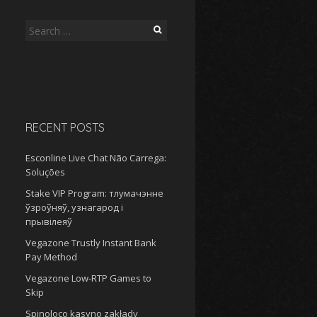
Search
for:
RECENT POSTS
Esconline Live Chat Não Carrega:
Soluções
Stake VIP Program: тлумачэнне
ўзроўняў, узнагарод і
прывілеяў
Vegazone Trustly Instant Bank
Pay Method
Vegazone Low-RTP Games to
Skip
Spinoloco kasyno zakłady