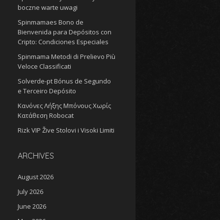
boczne warte uwagi
Spinmamaes Bono de
Bienvenida para Depósitos con
Cripto: Condiciones Especiales
Spinmama Metodi di Prelievo Più
Veloce Classificati
Solverde-pt Bónus de Segundo
e Terceiro Depósito
Κανόνες Λήξης Μπόνους Χωρίς
Κατάθεση Robocat
Rizk VIP Žive Stolovi i Visoki Limiti
ARCHIVES
August 2026
July 2026
June 2026