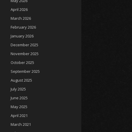
May 2026
April 2026
March 2026
February 2026
January 2026
December 2025
November 2025
October 2025
September 2025
August 2025
July 2025
June 2025
May 2025
April 2021
March 2021