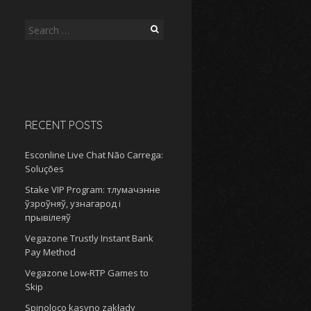
Search
for:
RECENT POSTS
Esconline Live Chat Não Carrega:
Soluções
Stake VIP Program: тлумачэнне
ўзроўняў, узнагарод і
прывілеяў
Vegazone Trustly Instant Bank
Pay Method
Vegazone Low-RTP Games to
Skip
Spinoloco kasyno zakłady