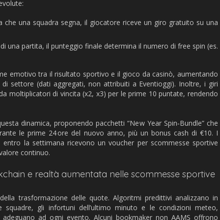
evolute:
a che una squadra segna, il giocatore riceve un giro gratuito su una
di una partita, il punteggio finale determina il numero di free spin (es.
emotivo tra il risultato sportivo e il gioco da casinò, aumentando
i settore (dati aggregati, non attribuiti a Eventioggi). Inoltre, i giri
 moltiplicatori di vincita (x2, x3) per le prime 10 puntate, rendendo
questa dinamica, proponendo pacchetti “New Year Spin‑Bundle” che
durante le prime 24 ore del nuovo anno, più un bonus cash di €10. I
iri entro la settimana ricevono un voucher per scommesse sportive
valore continuo.
ockchain e realtà aumentata nelle scommesse sportive
o della trasformazione delle quote. Algoritmi predittivi analizzano in
squadre, gli infortuni dell’ultimo minuto e le condizioni meteo,
i adeguano ad ogni evento. Alcuni bookmaker non AAMS offrono