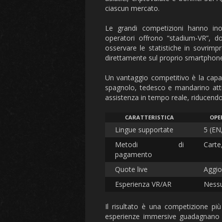
ciascun mercato.
Le grandi competizioni hanno inol
operatori offrono “stadium‑VR”, do
osservare le statistiche in sovrimpr
direttamente sul proprio smartphone
Un vantaggio competitivo è la capaci
spagnolo, tedesco e mandarino atti
assistenza in tempo reale, riducendo
CARATTERISTICA
OPE
Lingue supportate
5 (EN
Metodi di
Carte,
pagamento
Quote live
Aggio
Esperienza VR/AR
Ness
Il risultato è una competizione più
esperienze immersive guadagnano q