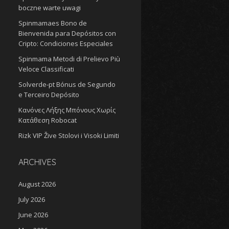
boczne warte uwagi
Spinmamaes Bono de
Bienvenida para Depósitos con
Cripto: Condiciones Especiales
Spinmama Metodi di Prelievo Più
Veloce Classificati
Solverde-pt Bónus de Segundo
e Terceiro Depósito
Κανόνες Λήξης Μπόνους Χωρίς
Κατάθεση Robocat
Rizk VIP Žive Stolovi i Visoki Limiti
ARCHIVES
August 2026
July 2026
June 2026