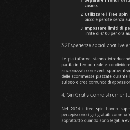
Separare i fondi
: dest
casino.
Utilizzare i free spin
:
piccole perdite senza au
Impostare limiti di p
limite di €100 per ora ai
3.2 Esperienze social: chat live e
Le piattaforme stanno introducen
partita in tempo reale e condividere
sincronizzati con eventi sportivi: il
delle scommesse piazzate durante l
sul sito e crea comunità di appassio
4. Giri Gratis come strument
Nel 2024 i free spin hanno superat
percepiscono i giri gratuiti come un’
soprattutto quando sono legati a eve