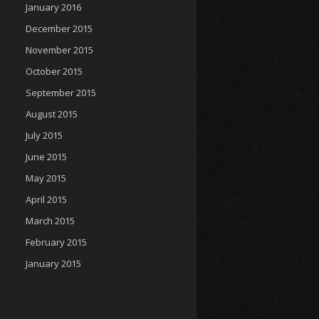
January 2016
December 2015
November 2015
October 2015
September 2015
August 2015
July 2015
June 2015
May 2015
April 2015
March 2015
February 2015
January 2015