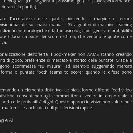
“next‑goal” (chi segnerà il prossimo gol) e “player‑performance”
e durante la partita).
ato l’accuratezza delle quote, riducendo il margine di errore
visioni basate su analisi manuali. Gli algoritmi di machine learning
condizioni meteorologiche e fattori psicologici per generare probabilità
giore fiducia da parte dei scommettitori, che vedono le quote come
iva.
sonalizzazione dell’offerta. I bookmaker non AAMS stanno creando
ti di gioco, preferenze di mercato e storico delle puntate. Grazie a
opongono scommesse “su misura”, ad esempio suggerendo mercati
n forma o puntate “both teams to score” quando le difese sono
 diventando un elemento distintivo. Le piattaforme offrono feed video
tatistiche, consentendo agli scommettitori di vedere in tempo reale la
in porta e le probabilità di gol. Questo approccio visivo non solo rende
, ma fornisce anche dati utili per decisioni rapide.
ng e AI