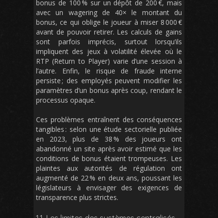
bonus de 100 % sur un dépôt de 200 €, mais
avec un wagering de 40× le montant du
bonus, ce qui oblige le joueur à miser 8 000 €
avant de pouvoir retirer. Les calculs de gains
sont parfois imprécis, surtout lorsqu’ils
impliquent des jeux à volatilité élevée où le
RTP (Return to Player) varie d’une session à
l’autre. Enfin, le risque de fraude interne
persiste ; des employés peuvent modifier les
paramètres d’un bonus après coup, rendant le
processus opaque.
Ces problèmes entraînent des conséquences
tangibles : selon une étude sectorielle publiée
en 2023, plus de 38 % des joueurs ont
abandonné un site après avoir estimé que les
conditions de bonus étaient trompeuses. Les
plaintes aux autorités de régulation ont
augmenté de 22 % en deux ans, poussant les
législateurs à envisager des exigences de
transparence plus strictes.