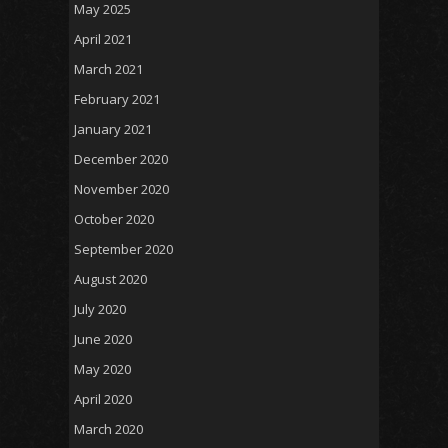
May 2025
April 2021
March 2021
February 2021
January 2021
December 2020
November 2020
October 2020
September 2020
August 2020
July 2020
June 2020
May 2020
April 2020
March 2020