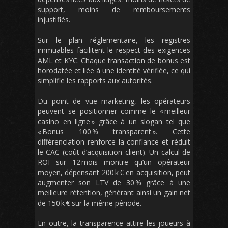
support, moins de remboursements
injustifiés.
Sur le plan réglementaire, les registres
immuables facilitent le respect des exigences
AML et KYC. Chaque transaction de bonus est
horodatée et liée à une identité vérifiée, ce qui
simplifie les rapports aux autorités.
Du point de vue marketing, les opérateurs
peuvent se positionner comme le « meilleur
casino en ligne » grâce à un slogan tel que
« Bonus 100 % transparent ». Cette
différenciation renforce la confiance et réduit
le CAC (coût d’acquisition client). Un calcul de
ROI sur 12 mois montre qu’un opérateur
moyen, dépensant 200 k € en acquisition, peut
augmenter son LTV de 30 % grâce à une
meilleure rétention, générant ainsi un gain net
de 150 k € sur la même période.
En outre, la transparence attire les joueurs à