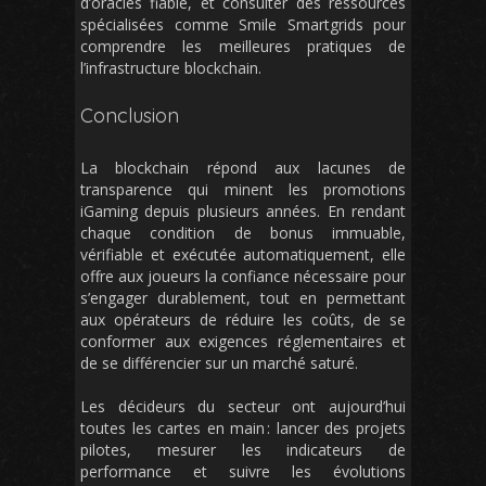
d’oracles fiable, et consulter des ressources
spécialisées comme Smile Smartgrids pour
comprendre les meilleures pratiques de
l’infrastructure blockchain.
Conclusion
La blockchain répond aux lacunes de
transparence qui minent les promotions
iGaming depuis plusieurs années. En rendant
chaque condition de bonus immuable,
vérifiable et exécutée automatiquement, elle
offre aux joueurs la confiance nécessaire pour
s’engager durablement, tout en permettant
aux opérateurs de réduire les coûts, de se
conformer aux exigences réglementaires et
de se différencier sur un marché saturé.
Les décideurs du secteur ont aujourd’hui
toutes les cartes en main : lancer des projets
pilotes, mesurer les indicateurs de
performance et suivre les évolutions