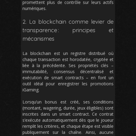
promettent plus de contrôle sur leurs actifs
numériques.
2. La blockchain comme levier de
transparence : principes et
mécanismes
La blockchain est un registre distribué où
chaque transaction est horodatée, cryptée et
liée à la précédente. Ses propriétés clés –
immutabilité, consensus décentralisé et
exécution de smart contracts – en font un
outil idéal pour enregistrer les promotions
iGaming.
Lorsqu’un bonus est créé, ses conditions
(montant, wagering, durée, jeux éligibles) sont
inscrites dans un smart contract. Ce contrat
s’exécute automatiquement dès que le joueur
remplit les critères, et chaque étape est visible
publiquement sur la chaîne. Ainsi, aucune