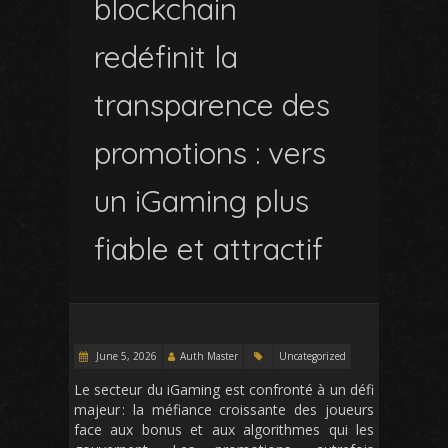
blockchain
redéfinit la
transparence des
promotions : vers
un iGaming plus
fiable et attractif
June 5, 2026
Auth Master
Uncategorized
Le secteur du iGaming est confronté à un défi
majeur : la méfiance croissante des joueurs
face aux bonus et aux algorithmes qui les