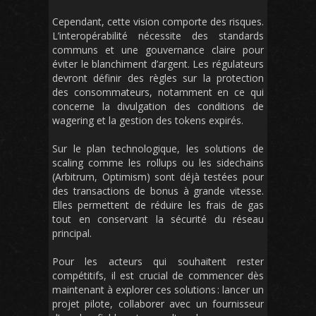
Cependant, cette vision comporte des risques.
L’interopérabilité nécessite des standards
communs et une gouvernance claire pour
éviter le blanchiment d’argent. Les régulateurs
devront définir des règles sur la protection
des consommateurs, notamment en ce qui
concerne la divulgation des conditions de
wagering et la gestion des tokens expirés.
Sur le plan technologique, les solutions de
scaling comme les rollups ou les sidechains
(Arbitrum, Optimism) sont déjà testées pour
des transactions de bonus à grande vitesse.
Elles permettent de réduire les frais de gas
tout en conservant la sécurité du réseau
principal.
Pour les acteurs qui souhaitent rester
compétitifs, il est crucial de commencer dès
maintenant à explorer ces solutions : lancer un
projet pilote, collaborer avec un fournisseur