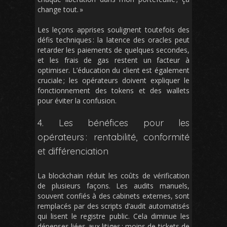
change tout. »
Les leçons apprises soulignent toutefois des
défis techniques : la latence des oracles peut
retarder les paiements de quelques secondes,
et les frais de gas restent un facteur à
optimiser. L’éducation du client est également
cruciale ; les opérateurs doivent expliquer le
fonctionnement des tokens et des wallets
pour éviter la confusion.
4. Les bénéfices pour les
opérateurs : rentabilité, conformité
et différenciation
La blockchain réduit les coûts de vérification
de plusieurs façons. Les audits manuels,
souvent confiés à des cabinets externes, sont
remplacés par des scripts d’audit automatisés
qui lisent le registre public. Cela diminue les
dépenses liées aux litiges : moins de tickets de