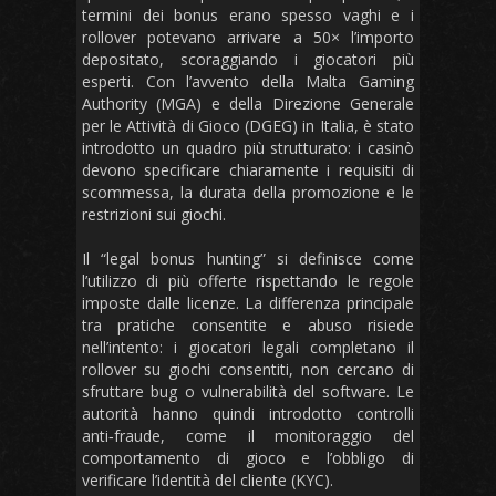
termini dei bonus erano spesso vaghi e i
rollover potevano arrivare a 50× l’importo
depositato, scoraggiando i giocatori più
esperti. Con l’avvento della Malta Gaming
Authority (MGA) e della Direzione Generale
per le Attività di Gioco (DGEG) in Italia, è stato
introdotto un quadro più strutturato: i casinò
devono specificare chiaramente i requisiti di
scommessa, la durata della promozione e le
restrizioni sui giochi.
Il “legal bonus hunting” si definisce come
l’utilizzo di più offerte rispettando le regole
imposte dalle licenze. La differenza principale
tra pratiche consentite e abuso risiede
nell’intento: i giocatori legali completano il
rollover su giochi consentiti, non cercano di
sfruttare bug o vulnerabilità del software. Le
autorità hanno quindi introdotto controlli
anti‑fraude, come il monitoraggio del
comportamento di gioco e l’obbligo di
verificare l’identità del cliente (KYC).