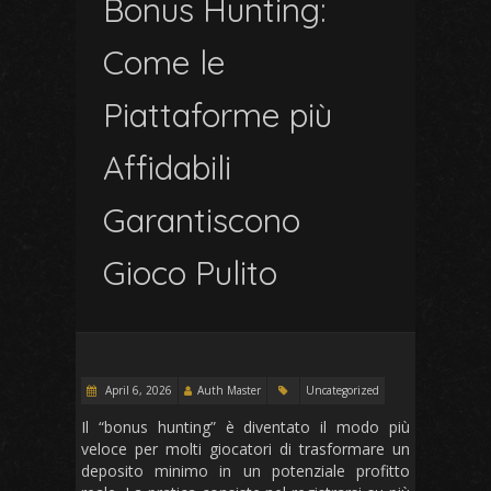
Bonus Hunting:
Come le
Piattaforme più
Affidabili
Garantiscono
Gioco Pulito
April 6, 2026
Auth Master
Uncategorized
Il “bonus hunting” è diventato il modo più
veloce per molti giocatori di trasformare un
deposito minimo in un potenziale profitto