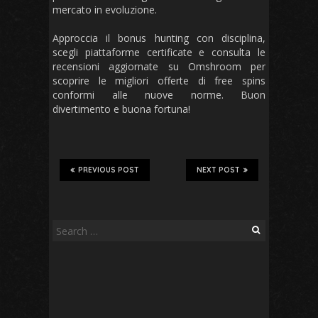
mercato in evoluzione.
Approccia il bonus hunting con disciplina,
scegli piattaforme certificate e consulta le
recensioni aggiornate su Omshroom per
scoprire le migliori offerte di free spins
conformi alle nuove norme. Buon
divertimento e buona fortuna!
PREVIOUS POST
NEXT POST
Search
for: