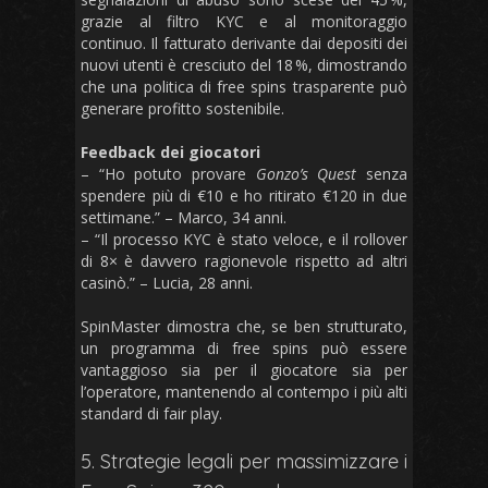
grazie al filtro KYC e al monitoraggio
continuo. Il fatturato derivante dai depositi dei
nuovi utenti è cresciuto del 18 %, dimostrando
che una politica di free spins trasparente può
generare profitto sostenibile.
Feedback dei giocatori
– “Ho potuto provare
Gonzo’s Quest
senza
spendere più di €10 e ho ritirato €120 in due
settimane.” – Marco, 34 anni.
– “Il processo KYC è stato veloce, e il rollover
di 8× è davvero ragionevole rispetto ad altri
casinò.” – Lucia, 28 anni.
SpinMaster dimostra che, se ben strutturato,
un programma di free spins può essere
vantaggioso sia per il giocatore sia per
l’operatore, mantenendo al contempo i più alti
standard di fair play.
5. Strategie legali per massimizzare i