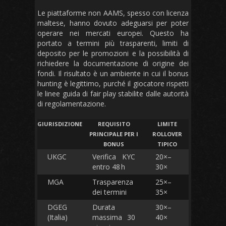
Le piattaforme non AAMS, spesso con licenza
maltese, hanno dovuto adeguarsi per poter
operare nei mercati europei. Questo ha
portato a termini più trasparenti, limiti di
deposito per le promozioni e la possibilità di
richiedere la documentazione di origine dei
fondi. Il risultato è un ambiente in cui il bonus
hunting è legittimo, purché il giocatore rispetti
le linee guida di fair play stabilite dalle autorità
di regolamentazione.
GIURISDIZIONE
REQUISITO
LIMITE
PRINCIPALE PER I
ROLLOVER
BONUS
TIPICO
UKGC
Verifica KYC
20×–
entro 48 h
30×
MGA
Trasparenza
25×–
dei termini
35×
DGEG
Durata
30×–
(Italia)
massima 30
40×