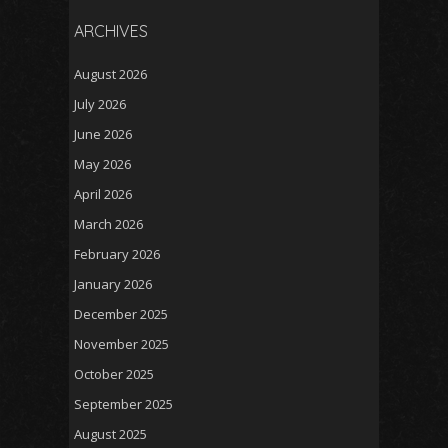
ARCHIVES
August 2026
July 2026
June 2026
May 2026
April 2026
March 2026
February 2026
January 2026
December 2025
November 2025
October 2025
September 2025
August 2025