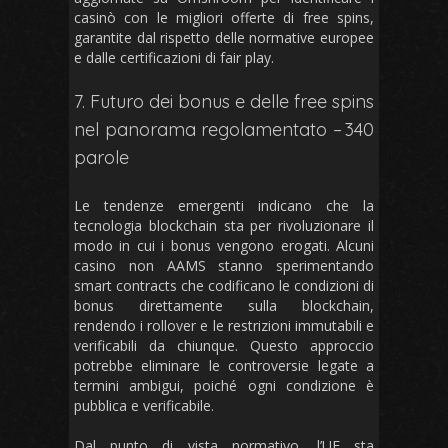
casinò con le migliori offerte di free spins,
garantite dal rispetto delle normative europee
e dalle certificazioni di fair play.
7. Futuro dei bonus e delle free spins
nel panorama regolamentato – 340
parole
Le tendenze emergenti indicano che la
tecnologia blockchain sta per rivoluzionare il
modo in cui i bonus vengono erogati. Alcuni
casino non AAMS stanno sperimentando
smart contracts che codificano le condizioni di
bonus direttamente sulla blockchain,
rendendo i rollover e le restrizioni immutabili e
verificabili da chiunque. Questo approccio
potrebbe eliminare le controversie legate a
termini ambigui, poiché ogni condizione è
pubblica e verificabile.
Dal punto di vista normativo, l’UE sta