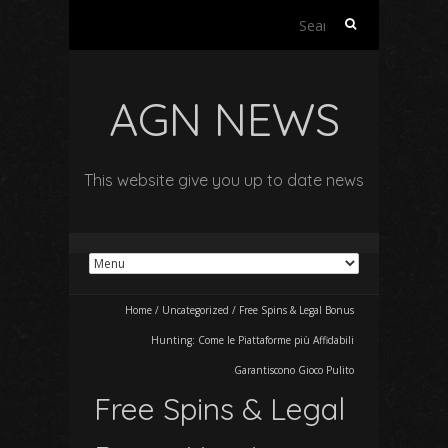
Search
for:
AGN NEWS
This website give you up to date news
Home
/
Uncategorized
/
Free Spins & Legal Bonus
Hunting: Come le Piattaforme più Affidabili
Garantiscono Gioco Pulito
Free Spins & Legal