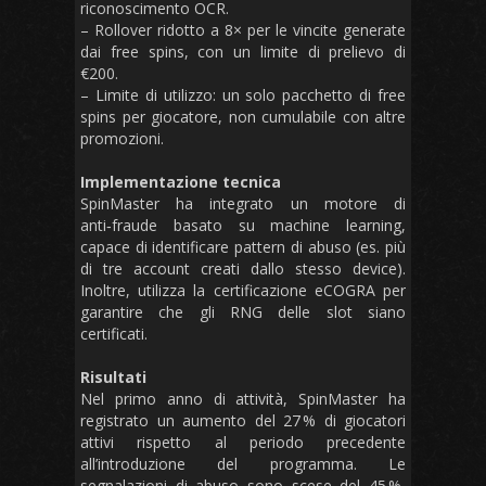
riconoscimento OCR.
– Rollover ridotto a 8× per le vincite generate
dai free spins, con un limite di prelievo di
€200.
– Limite di utilizzo: un solo pacchetto di free
spins per giocatore, non cumulabile con altre
promozioni.
Implementazione tecnica
SpinMaster ha integrato un motore di
anti‑fraude basato su machine learning,
capace di identificare pattern di abuso (es. più
di tre account creati dallo stesso device).
Inoltre, utilizza la certificazione eCOGRA per
garantire che gli RNG delle slot siano
certificati.
Risultati
Nel primo anno di attività, SpinMaster ha
registrato un aumento del 27 % di giocatori
attivi rispetto al periodo precedente
all’introduzione del programma. Le
segnalazioni di abuso sono scese del 45 %,