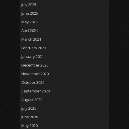
July 2025
June 2025
May 2025
April 2021
March 2021
February 2021
January 2021
December 2020
November 2020
October 2020
September 2020
August 2020
July 2020
June 2020
May 2020