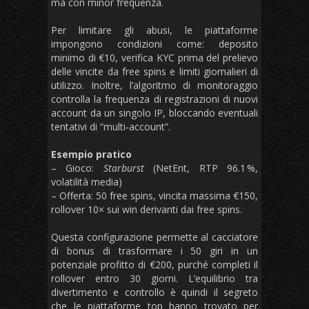
ma con minor frequenza.
Per limitare gli abusi, le piattaforme
impongono condizioni come: deposito
minimo di €10, verifica KYC prima del prelievo
delle vincite da free spins e limiti giornalieri di
utilizzo. Inoltre, l’algoritmo di monitoraggio
controlla la frequenza di registrazioni di nuovi
account da un singolo IP, bloccando eventuali
tentativi di “multi‑account”.
Esempio pratico
– Gioco:
Starburst
(NetEnt, RTP 96.1 %,
volatilità media)
– Offerta: 50 free spins, vincita massima €150,
rollover 10× sui win derivanti dai free spins.
Questa configurazione permette al cacciatore
di bonus di trasformare i 50 giri in un
potenziale profitto di €200, purché completi il
rollover entro 30 giorni. L’equilibrio tra
divertimento e controllo è quindi il segreto
che le piattaforme top hanno trovato per