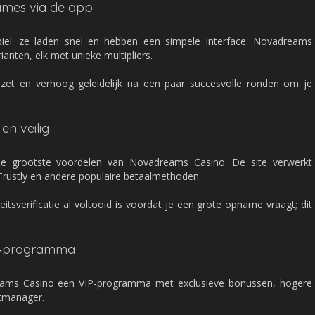
games via de app
iel: ze laden snel en hebben een simpele interface. Novadreams
ianten, elk met unieke multipliers.
zet en verhoog geleidelijk na een paar succesvolle ronden om je
en veilig
n de grootste voordelen van Novadreams Casino. De site verwerkt
Trustly en andere populaire betaalmethoden.
eitsverificatie al voltooid is voordat je een grote opname vraagt; dit
IP‑programma
eams Casino een VIP‑programma met exclusieve bonussen, hogere
ntmanager.