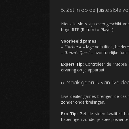
5. Zet in op de juiste slots v
Niet alle slots zijn even geschikt 
hoge RTP (Return to Player).
Voorbeeldgames:
–
Starburst
– lage volatiliteit, helder
–
Gonzo’s Quest
– avontuurlijke func
Expert Tip:
Controleer de “Mobile O
ervaring op je apparaat.
6. Maak gebruik van live deal
Live dealer‑games brengen de casi
zonder onderbrekingen.
Pro Tip:
Zet de video‑kwaliteit ha
haperingen zonder je speelplezier te 