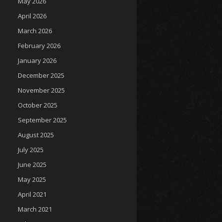
May 2026
April 2026
March 2026
February 2026
January 2026
December 2025
November 2025
October 2025
September 2025
August 2025
July 2025
June 2025
May 2025
April 2021
March 2021