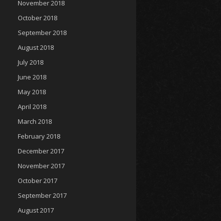
November 2018
October 2018
September 2018
August 2018
July 2018
June 2018
May 2018
April 2018
March 2018
February 2018
December 2017
November 2017
October 2017
September 2017
August 2017