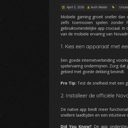
April 5, 2026
Auth Master
Uncate
Mobiele gaming groeit sneller dan o
zelfs toernooien spelen zonder h
gebruiksvriendelijke app cruciaal. In 
van de mobiele ervaring van Novad
1. Kies een apparaat met ee
Een goede internetverbinding voorko
spelervaring ondermijnen. Zorg dat j
gebied met goede dekking bevindt.
Pro Tip:
Test de snelheid met een gr
2. Installeer de officiële N
De native app biedt meer functional
snellere laadtijden en een intuïtieve 
Did You Know?
De app ondersteun