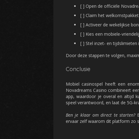
[ ] Open de officiële Novadr
[ ] Claim het welkomstpakket
[ ] Activeer de wekelijkse bo
[ ] Kies een mobiele‑vriendel
[ ] Stel inzet‑ en tijdslimieten 
Door deze stappen te volgen, maximal
Conclusie
Mobiel casinospel heeft een enor
Novadreams Casino combineert een u
app, waardoor je overal en altijd k
speel verantwoord, en laat de 5G‑kra
Ben je klaar om direct te starten?
B
ervaar zelf waarom dit platform zo s