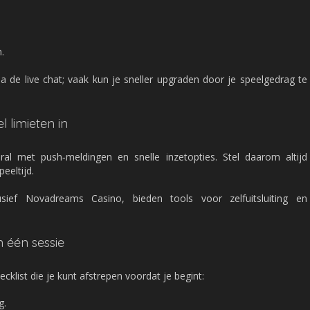
.
a de live chat; vaak kun je sneller upgraden door je speelgedrag te
l limieten in
al met push‑meldingen en snelle inzetopties. Stel daarom altijd
peeltijd.
ief Novadreams Casino, bieden tools voor zelfuitsluiting en
n één sessie
cklist die je kunt afstrepen voordat je begint:
g.