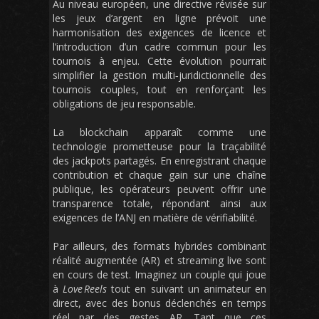
Au niveau européen, une directive révisée sur
les jeux d’argent en ligne prévoit une
harmonisation des exigences de licence et
l’introduction d’un cadre commun pour les
tournois à enjeu. Cette évolution pourrait
simplifier la gestion multi‑juridictionnelle des
tournois couples, tout en renforçant les
obligations de jeu responsable.
La blockchain apparaît comme une
technologie prometteuse pour la traçabilité
des jackpots partagés. En enregistrant chaque
contribution et chaque gain sur une chaîne
publique, les opérateurs peuvent offrir une
transparence totale, répondant ainsi aux
exigences de l’ANJ en matière de vérifiabilité.
Par ailleurs, des formats hybrides combinant
réalité augmentée (AR) et streaming live sont
en cours de test. Imaginez un couple qui joue
à
Love Reels
tout en suivant un animateur en
direct, avec des bonus déclenchés en temps
réel par des gestes AR. Tant que ces