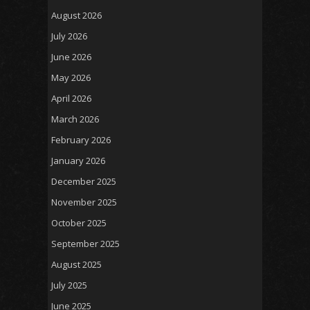
August 2026
July 2026
June 2026
May 2026
April 2026
March 2026
February 2026
January 2026
December 2025
November 2025
October 2025
September 2025
August 2025
July 2025
June 2025