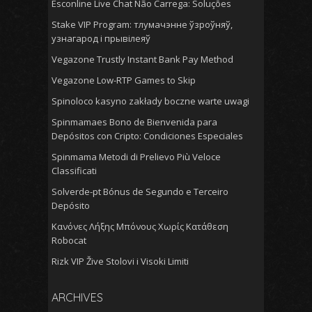
Esconline Live Chat Não Carrega: Soluções
Stake VIP Program: тлумачэнне ўзроўняў,
узнагарод і прывілеяў
Vegazone Trustly Instant Bank Pay Method
Vegazone Low-RTP Games to Skip
Spinoloco kasyno zakłady boczne warte uwagi
Spinmamaes Bono de Bienvenida para
Depósitos con Cripto: Condiciones Especiales
Spinmama Metodi di Prelievo Più Veloce
Classificati
Solverde-pt Bónus de Segundo e Terceiro
Depósito
Κανόνες Λήξης Μπόνους Χωρίς Κατάθεση
Robocat
Rizk VIP Žive Stolovi i Visoki Limiti
ARCHIVES