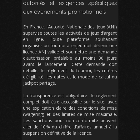
autorités et exigences spécifiques
aux événements promotionnels
En France, l’Autorité Nationale des Jeux (ANJ)
supervise toutes les activités de jeux d’argent
en ligne. Toute plateforme souhaitant
organiser un tournoi à enjeu doit détenir une
licence ANJ valide et soumettre une demande
d’autorisation préalable au moins 30 jours
avant le lancement. Cette demande doit
détailler le règlement du tournoi, les critères
d’éligibilité, les dates et le mode de calcul du
jackpot partagé.
La transparence est obligatoire : le règlement
complet doit être accessible sur le site, avec
une explication claire des conditions de mise
(wagering) et des limites de mise maximale.
Les sanctions pour non‑conformité peuvent
aller de 10 % du chiffre d’affaires annuel à la
suspension définitive de la licence.