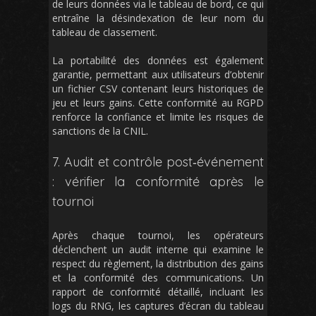
de leurs données via le tableau de bord, ce qui
entraîne la désindexation de leur nom du
tableau de classement.
La portabilité des données est également
garantie, permettant aux utilisateurs d’obtenir
un fichier CSV contenant leurs historiques de
jeu et leurs gains. Cette conformité au RGPD
renforce la confiance et limite les risques de
sanctions de la CNIL.
7. Audit et contrôle post‑événement
: vérifier la conformité après le
tournoi
Après chaque tournoi, les opérateurs
déclenchent un audit interne qui examine le
respect du règlement, la distribution des gains
et la conformité des communications. Un
rapport de conformité détaillé, incluant les
logs du RNG, les captures d’écran du tableau