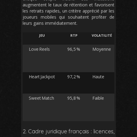
augmentent le taux de rétention et favorisent
les retraits rapides, un critère apprécié par les
joueurs mobiles qui souhaitent profiter de
leurs gains immédiatement.
JEU
RTP
VOLATILITÉ
BONUS CO
PROPOS
Love Reels
96,5 %
Moyenne
30 %
de
mise
bonus
Heart Jackpot
97,2 %
Haute
20
tours
gratuit
Sweet Match
95,8 %
Faible
50 %
de
mise
bonus
2. Cadre juridique français : licences,