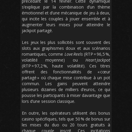
précédant le 14 février. Cette dynamique
s’explique par la combinaison d’un thème
émotionnel et d’une mécanique de jeu à deux,
qui incite les couples à jouer ensemble et à
augmenter leurs mises pour atteindre le
jackpot partagé.
Les jeux les plus sollicités sont souvent des
slots aux graphismes doux et aux scénarios
romantiques, comme
Love Reels
(RTP = 96,5 %,
volatilité moyenne) ou
Heart Jackpot
(RTP = 97,2 %, haute volatilité). Ces titres
offrent des fonctionnalités de « cœur
partagé » où chaque mise contribue à un pot
commun. Les gains peuvent atteindre
plusieurs dizaines de milliers d’euros, ce qui
pousse les participants à miser davantage que
lors d’une session classique.
En outre, les opérateurs utilisent des bonus
casino spécifiques, tels que 50 % de bonus sur
les mises du duo ou 20 tours gratuits à
chaque couple inscrit. Ces incitations