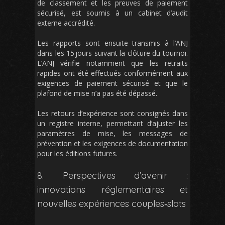
de classement et les preuves de paiement
sécurisé, est soumis à un cabinet d’audit
externe accrédité.
Les rapports sont ensuite transmis à l’ANJ
dans les 15 jours suivant la clôture du tournoi.
L’ANJ vérifie notamment que les retraits
rapides ont été effectués conformément aux
exigences de paiement sécurisé et que le
plafond de mise n’a pas été dépassé.
Les retours d’expérience sont consignés dans
un registre interne, permettant d’ajuster les
paramètres de mise, les messages de
prévention et les exigences de documentation
pour les éditions futures.
8. Perspectives d’avenir :
innovations réglementaires et
nouvelles expériences couples‑slots