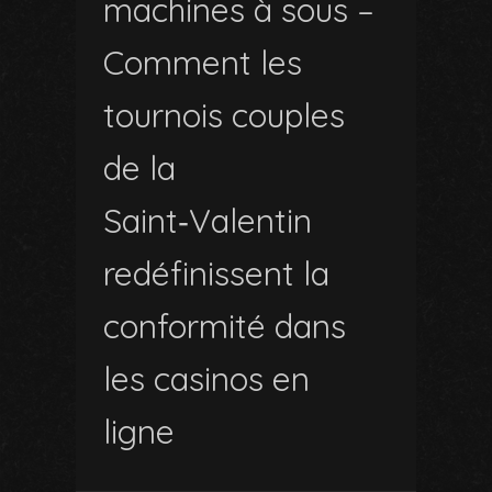
machines à sous –
Comment les
tournois couples
de la
Saint‑Valentin
redéfinissent la
conformité dans
les casinos en
ligne