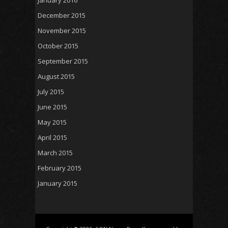
January 2016
December 2015
November 2015
October 2015
September 2015
August 2015
July 2015
June 2015
May 2015
April 2015
March 2015
February 2015
January 2015