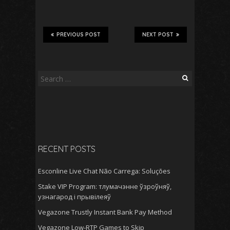
PREVIOUS POST
NEXT POST
Search
for:
RECENT POSTS
Esconline Live Chat Não Carrega: Soluções
Stake VIP Program: тлумачэнне ўзроўняў,
узнагарод і прывілеяў
Vegazone Trustly Instant Bank Pay Method
Vegazone Low-RTP Games to Skip