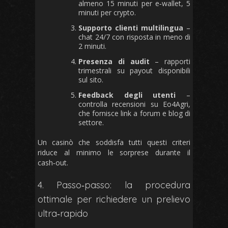
almeno 15 minuti per e‑wallet, 5
minuti per crypto.
Supporto clienti multilingua
–
chat 24/7 con risposta in meno di
2 minuti.
Presenza di audit
– rapporti
trimestrali su payout disponibili
sul sito.
Feedback degli utenti
–
controlla recensioni su Eo4Agri,
che fornisce link a forum e blog di
settore.
Un casinò che soddisfa tutti questi criteri
riduce al minimo le sorprese durante il
cash‑out.
4. Passo‑passo: la procedura
ottimale per richiedere un prelievo
ultra‑rapido