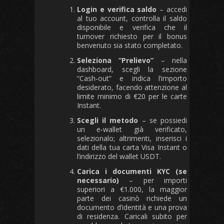
Login e verifica saldo
– accedi
al tuo account, controlla il saldo
disponibile e verifica che il
turnover richiesto per il bonus
benvenuto sia stato completato.
Seleziona “Prelievo”
– nella
dashboard, scegli la sezione
“Cash‑out” e indica l’importo
desiderato, facendo attenzione al
limite minimo di €20 per le carte
Instant.
Scegli il metodo
– se possiedi
un e‑wallet già verificato,
selezionalo; altrimenti, inserisci i
dati della tua carta Visa Instant o
l’indirizzo del wallet USDT.
Carica i documenti KYC (se
necessario)
– per importi
superiori a €1.000, la maggior
parte dei casinò richiede un
documento d’identità e una prova
di residenza. Caricali subito per