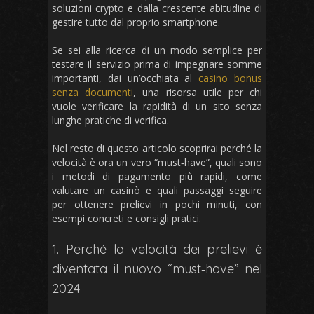
soluzioni crypto e dalla crescente abitudine di
gestire tutto dal proprio smartphone.
Se sei alla ricerca di un modo semplice per
testare il servizio prima di impegnare somme
importanti, dai un’occhiata al
casino bonus
senza documenti
, una risorsa utile per chi
vuole verificare la rapidità di un sito senza
lunghe pratiche di verifica.
Nel resto di questo articolo scoprirai perché la
velocità è ora un vero “must‑have”, quali sono
i metodi di pagamento più rapidi, come
valutare un casinò e quali passaggi seguire
per ottenere prelievi in pochi minuti, con
esempi concreti e consigli pratici.
1. Perché la velocità dei prelievi è
diventata il nuovo “must‑have” nel
2024