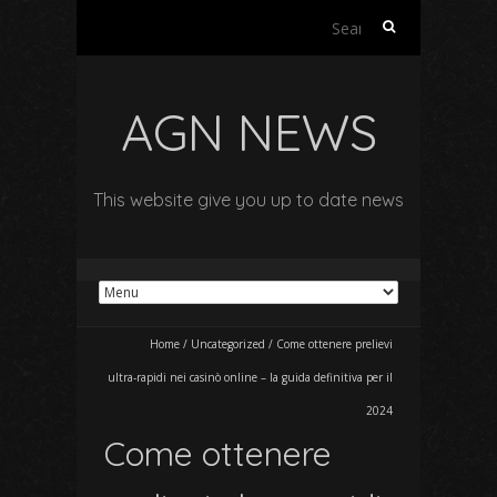
Search
for:
AGN NEWS
This website give you up to date news
Home
/
Uncategorized
/
Come ottenere prelievi
ultra‑rapidi nei casinò online – la guida definitiva per il
2024
Come ottenere