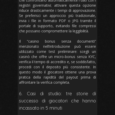
che confrontano automaticamente i dati con i
registri governativi; attivare questa opzione
riduce drasticamente i tempi di approvazione.
Se preferisci un approccio più tradizionale,
invia i file in formato PDF o JPG tramite il
portale di supporto, evitando file compressi
che possano compromettere la leggibilità.
Il “casino bonus senza documenti”
menzionato nell’introduzione può essere
utilizzato come test preliminare: scegli un
casinò che offre un micro‑bonus senza KYC,
verifica il tempo di accredito e, se soddisfatto,
procedi con il deposito più consistente. In
questo modo il giocatore ottiene una prova
pratica della rapidità del payout prima di
affrontare la verifica completa.
6. Casi di studio: tre storie di
successo di giocatori che hanno
incassato in 5 minuti