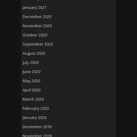
January 2021
December 2020
November 2020
October 2020
September 2020
August 2020
July 2020
June 2020
May 2020
April 2020
March 2020
February 2020
January 2020
December 2018
November 2018