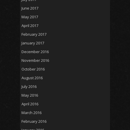
June 2017
May 2017
April 2017
February 2017
January 2017
December 2016
November 2016
October 2016
August 2016
July 2016
May 2016
April 2016
March 2016
February 2016