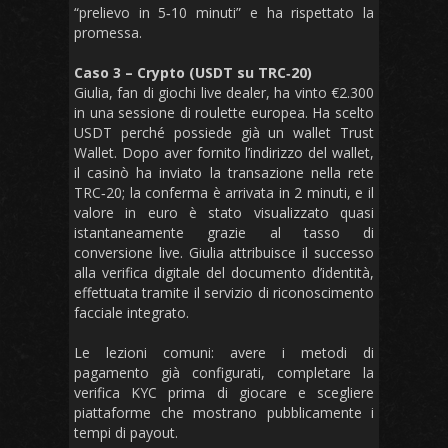
“prelievo in 5‑10 minuti” e ha rispettato la
promessa.
Caso 3 – Crypto (USDT su TRC‑20)
Giulia, fan di giochi live dealer, ha vinto €2.300
in una sessione di roulette europea. Ha scelto
USDT perché possiede già un wallet Trust
Wallet. Dopo aver fornito l’indirizzo del wallet,
il casinò ha inviato la transazione nella rete
TRC‑20; la conferma è arrivata in 2 minuti, e il
valore in euro è stato visualizzato quasi
istantaneamente grazie al tasso di
conversione live. Giulia attribuisce il successo
alla verifica digitale del documento d’identità,
effettuata tramite il servizio di riconoscimento
facciale integrato.
Le lezioni comuni: avere i metodi di
pagamento già configurati, completare la
verifica KYC prima di giocare e scegliere
piattaforme che mostrano pubblicamente i
tempi di payout.