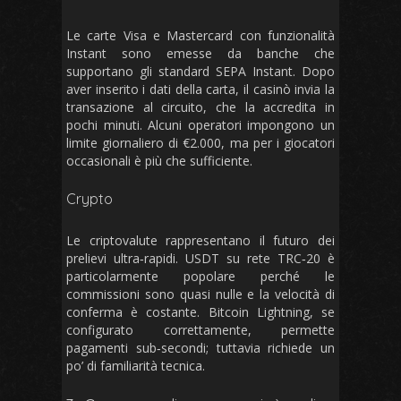
Le carte Visa e Mastercard con funzionalità
Instant sono emesse da banche che
supportano gli standard SEPA Instant. Dopo
aver inserito i dati della carta, il casinò invia la
transazione al circuito, che la accredita in
pochi minuti. Alcuni operatori impongono un
limite giornaliero di €2.000, ma per i giocatori
occasionali è più che sufficiente.
Crypto
Le criptovalute rappresentano il futuro dei
prelievi ultra‑rapidi. USDT su rete TRC‑20 è
particolarmente popolare perché le
commissioni sono quasi nulle e la velocità di
conferma è costante. Bitcoin Lightning, se
configurato correttamente, permette
pagamenti sub‑secondi; tuttavia richiede un
po’ di familiarità tecnica.