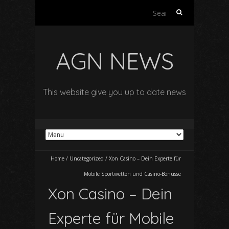
Search
for:
AGN NEWS
This website give you up to date news
Home
/
Uncategorized
/
Xon Casino – Dein Experte für
Mobile Sportwetten und Casino‑Bonusse
Xon Casino – Dein
Experte für Mobile