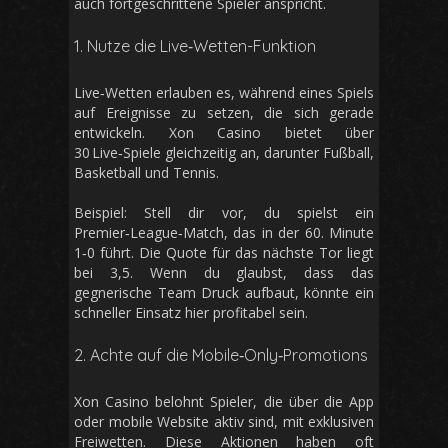
auch fortgeschrittene Spieler anspricht.
1. Nutze die Live‑Wetten-Funktion
Live‑Wetten erlauben es, während eines Spiels
auf Ereignisse zu setzen, die sich gerade
entwickeln. Xon Casino bietet über
30 Live‑Spiele gleichzeitig an, darunter Fußball,
Basketball und Tennis.
Beispiel: Stell dir vor, du spielst ein
Premier‑League‑Match, das in der 60. Minute
1‑0 führt. Die Quote für das nächste Tor liegt
bei 3,5. Wenn du glaubst, dass das
gegnerische Team Druck aufbaut, könnte ein
schneller Einsatz hier profitabel sein.
2. Achte auf die Mobile‑Only‑Promotions
Xon Casino belohnt Spieler, die über die App
oder mobile Website aktiv sind, mit exklusiven
Freiwetten. Diese Aktionen haben oft