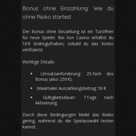
Bonus ohne Einzahlung: Wie du
ohne Risiko startest
Der Bonus ohne Einzahlung ist ein Türöffner
für neue Spieler. Bei Xon Casino erhältst du
10 € Gratisguthaben, sobald du das Konto
verifizierst.
Wichtige Details:
Umsatzanforderung: 25‑fach des
Bonus (also 250 €).
Maximaler Auszahlungsbetrag: 50 €.
Gültigkeitsdauer: 7 Tage nach
Aktivierung.
Durch diese Bedingungen bleibt das Risiko
gering, während du die Spielauswahl testen
kannst.