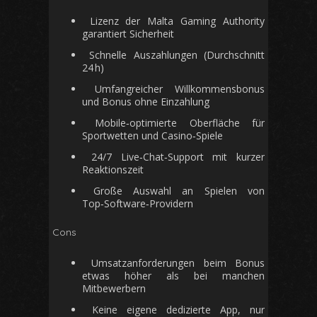
Lizenz der Malta Gaming Authority
garantiert Sicherheit
Schnelle Auszahlungen (Durchschnitt
24 h)
Umfangreicher Willkommensbonus
und Bonus ohne Einzahlung
Mobile‑optimierte Oberfläche für
Sportwetten und Casino‑Spiele
24/7 Live‑Chat‑Support mit kurzer
Reaktionszeit
Große Auswahl an Spielen von
Top‑Software‑Providern
Cons
Umsatzanforderungen beim Bonus
etwas höher als bei manchen
Mitbewerbern
Keine eigene dedizierte App, nur