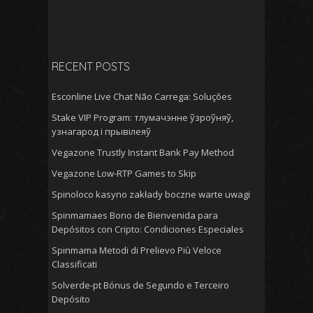
RECENT POSTS
Esconline Live Chat Não Carrega: Soluções
Stake VIP Program: тлумачэнне ўзроўняў,
узнагарод і прывілеяў
Vegazone Trustly Instant Bank Pay Method
Vegazone Low-RTP Games to Skip
Spinoloco kasyno zakłady boczne warte uwagi
Spinmamaes Bono de Bienvenida para
Depósitos con Cripto: Condiciones Especiales
Spinmama Metodi di Prelievo Più Veloce
Classificati
Solverde-pt Bónus de Segundo e Terceiro
Depósito