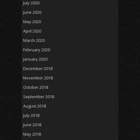
July 2020
June 2020
May 2020
April 2020
March 2020
February 2020
January 2020
December 2018
November 2018
October 2018
September 2018
August 2018
July 2018
June 2018
May 2018