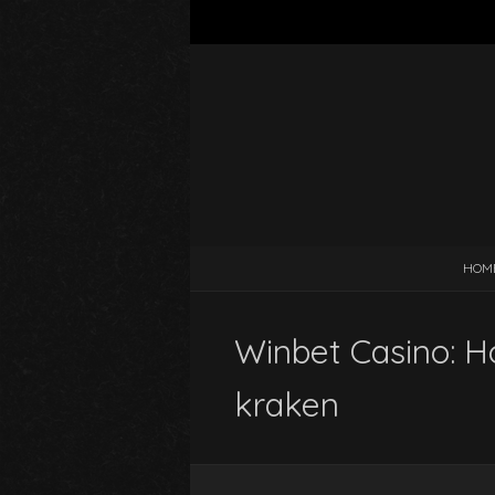
HOM
Winbet Casino: H
kraken