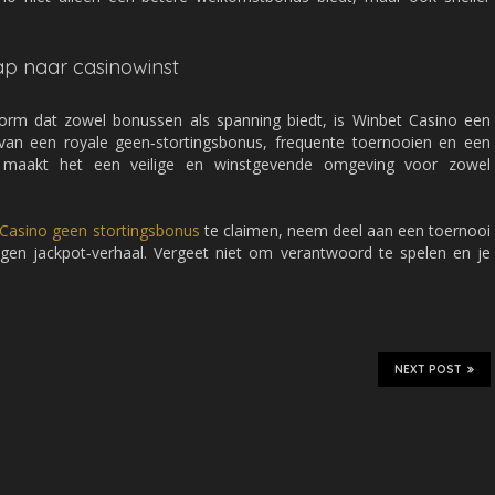
ap naar casinowinst
form dat zowel bonussen als spanning biedt, is Winbet Casino een
van een royale geen‑stortingsbonus, frequente toernooien en een
e maakt het een veilige en winstgevende omgeving voor zowel
Casino geen stortingsbonus
te claimen, neem deel aan een toernooi
gen jackpot‑verhaal. Vergeet niet om verantwoord te spelen en je
NEXT POST