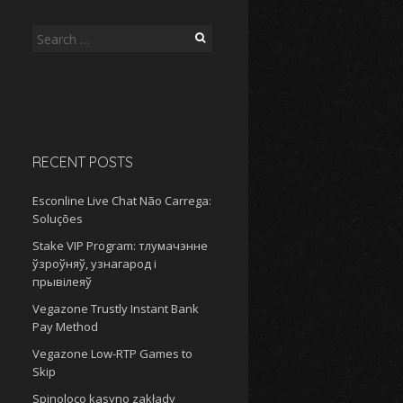
Search
for:
RECENT POSTS
Esconline Live Chat Não Carrega:
Soluções
Stake VIP Program: тлумачэнне
ўзроўняў, узнагарод і
прывілеяў
Vegazone Trustly Instant Bank
Pay Method
Vegazone Low-RTP Games to
Skip
Spinoloco kasyno zakłady