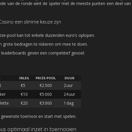
inde van de ronde wint de speler met de meeste punten een deel van
asino een slimme keuze zijn
ize‑pool kan tot enkele duizenden euro’s oplopen.
n grote bedragen te riskeren om mee te doen.
 leaderboards geven een competitief gevoel.
L
INLEG
PRIZE‑POOL
DUUR
t
€5
€2 500
2 uur
ker
€10
€5 000
24 uur
lette
€20
€3 000
1 dag
t gewenste toernooi en start met spelen.
us optimaal inzet in toernooien