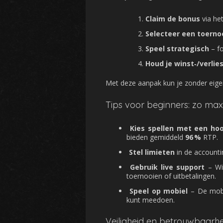
Claim de bonus
via het
Selecteer een toerno
Speel strategisch
– fo
Houd je winst‑/verlie
Met deze aanpak kun je zonder eigen 
Tips voor beginners: zo max
Kies spellen met een ho
bieden gemiddeld
96 %
RTP.
Stel limieten
in de accountin
Gebruik live support
– Win
toernooien of uitbetalingen.
Speel op mobiel
– De mobie
kunt meedoen.
Veiligheid en betrouwbaarhe