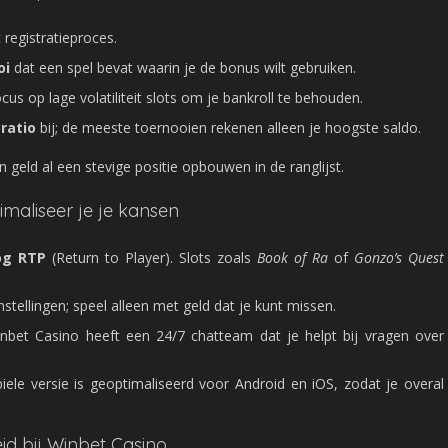
 registratieproces.
oi
dat een spel bevat waarin je de bonus wilt gebruiken.
cus op lage volatiliteit slots om je bankroll te behouden.
sratio
bij; de meeste toernooien rekenen alleen je hoogste saldo.
geld al een stevige positie opbouwen in de ranglijst.
imaliseer je je kansen
og RTP
(Return to Player). Slots zoals
Book of Ra
of
Gonzo’s Quest
stellingen; speel alleen met geld dat je kunt missen.
bet Casino heeft een 24/7 chatteam dat je helpt bij vragen over
le versie is geoptimaliseerd voor Android en iOS, zodat je overal
id bij Winbet Casino