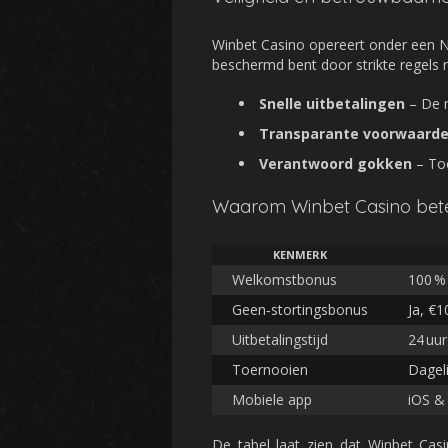
Winbet Casino opereert onder een Ne
beschermd bent door strikte regels r
Snelle uitbetalingen
– De 
Transparante voorwaard
Verantwoord gokken
– Too
Waarom Winbet Casino bete
KENMERK
Welkomstbonus
100 % 
Geen‑stortingsbonus
Ja, €1
Uitbetalingstijd
24 uur
Toernooien
Dageli
Mobiele app
iOS &
De tabel laat zien dat Winbet Cas