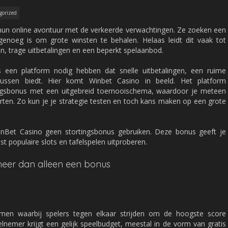
gorized
hun online avontuur met de verkeerde verwachtingen. Ze zoeken een
enoeg is om grote winsten te behalen. Helaas leidt dit vaak tot
n, trage uitbetalingen en een beperkt spelaanbod.
s een platform nodig hebben dat snelle uitbetalingen, een ruime
nussen biedt. Hier komt Winbet Casino in beeld. Het platform
ingsbonus met een uitgebreid toernooischema, waardoor je meteen
orten. Zo kun je je strategie testen en toch kans maken op een grote
inBet Casino geen stortingsbonus gebruiken. Deze bonus geeft je
st populaire slots en tafelspelen uitproberen.
meer dan alleen een bonus
ormen waarbij spelers tegen elkaar strijden om de hoogste score
elnemer krijgt een gelijk speelbudget, meestal in de vorm van gratis