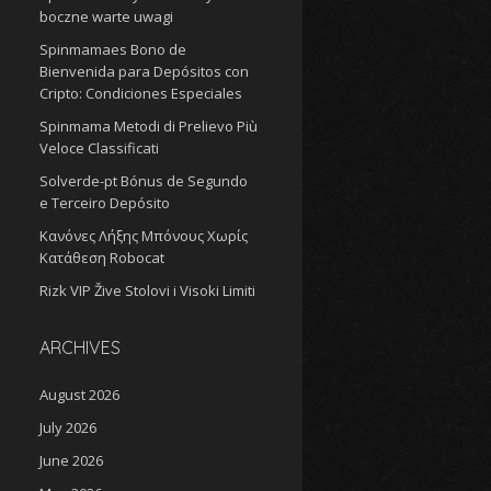
boczne warte uwagi
Spinmamaes Bono de
Bienvenida para Depósitos con
Cripto: Condiciones Especiales
Spinmama Metodi di Prelievo Più
Veloce Classificati
Solverde-pt Bónus de Segundo
e Terceiro Depósito
Κανόνες Λήξης Μπόνους Χωρίς
Κατάθεση Robocat
Rizk VIP Žive Stolovi i Visoki Limiti
ARCHIVES
August 2026
July 2026
June 2026