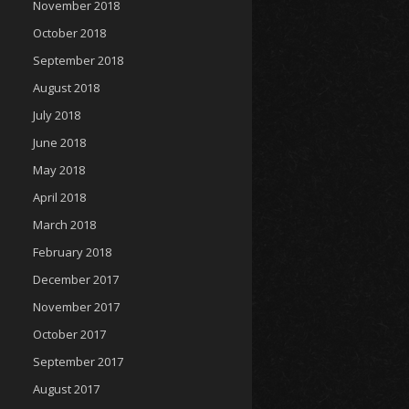
November 2018
October 2018
September 2018
August 2018
July 2018
June 2018
May 2018
April 2018
March 2018
February 2018
December 2017
November 2017
October 2017
September 2017
August 2017