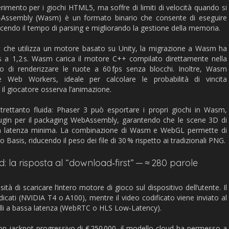
iferimento per i giochi HTML5, ma soffre di limiti di velocità quando si
 Web‑Assembly (Wasm) è un formato binario che consente di eseguire
ucendo il tempo di parsing e migliorando la gestione della memoria.
ot che utilizza un motore basato su Unity, la migrazione a Wasm ha
 s a 1,2 s. Wasm carica il motore C++ compilato direttamente nella
 di renderizzare le ruote a 60 fps senza blocchi. Inoltre, Wasm
te Web Workers, ideale per calcolare le probabilità di vincita
il giocatore osserva l’animazione.
ltrettanto fluida: Phaser 3 può esportare i propri giochi in Wasm,
ugin per il packaging WebAssembly, garantendo che le scene 3D di
on latenza minima. La combinazione di Wasm e WebGL permette di
 Basis, riducendo il peso dei file di 30 % rispetto ai tradizionali PNG.
ud: la risposta al “download‑first” — ≈ 280 parole
tà di scaricare l’intero motore di gioco sul dispositivo dell’utente. Il
cati (NVIDIA T4 o A100), mentre il video codificato viene inviato al
lli a bassa latenza (WebRTC o HLS Low‑Latency).
on jackpot progressivo di € 250 000, il modello cloud ha permesso a