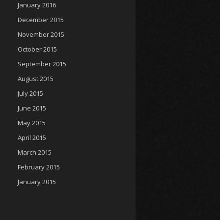
January 2016
December 2015
November 2015
October 2015
September 2015
August 2015
July 2015
June 2015
May 2015
April 2015
March 2015
February 2015
January 2015