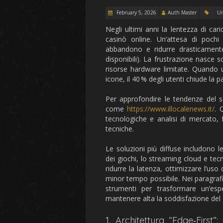
February 5, 2026
Auth Master
Un
Negli ultimi anni la lentezza di ca
casinò online. Un’attesa di poch
abbandono e ridurre drasticamente
disponibili). La frustrazione nasce s
risorse hardware limitate. Quando 
icone, il 40 % degli utenti chiude la
Per approfondire le tendenze del set
come
https://www.illocalenews.it/
. 
tecnologiche e analisi di mercato, 
tecniche.
Le soluzioni più diffuse includono 
dei giochi, lo streaming cloud e te
ridurre la latenza, ottimizzare l’uso
minor tempo possibile. Nei paragra
strumenti per trasformare un’espe
mantenere alta la soddisfazione del g
1. Architettura “Edge‑First