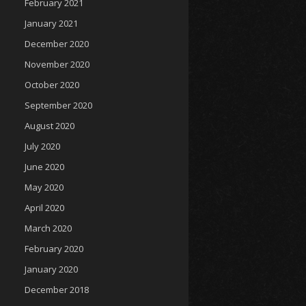
February 2021
January 2021
December 2020
November 2020
October 2020
September 2020
August 2020
July 2020
June 2020
May 2020
April 2020
March 2020
February 2020
January 2020
December 2018