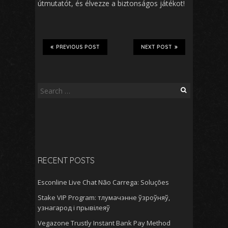
útmutatót, és élvezze a biztonságos játékot!
PREVIOUS POST
NEXT POST
Search
for:
RECENT POSTS
Esconline Live Chat Não Carrega: Soluções
Stake VIP Program: тлумачэнне ўзроўняў,
узнагарод і прывілеяў
Vegazone Trustly Instant Bank Pay Method