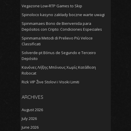
Vegazone Low-RTP Games to Skip
Spinoloco kasyno zakłady boczne warte uwagi
Spinmamaes Bono de Bienvenida para
Depósitos con Cripto: Condiciones Especiales
Spinmama Metodi di Prelievo Più Veloce
Classificati
Solverde-pt Bónus de Segundo e Terceiro
Depósito
Κανόνες Λήξης Μπόνους Χωρίς Κατάθεση
Robocat
Rizk VIP Žive Stolovi i Visoki Limiti
ARCHIVES
August 2026
July 2026
June 2026