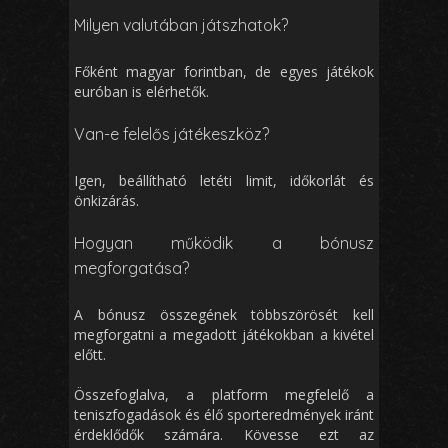
Milyen valutában játszhatok?
Főként magyar forintban, de egyes játékok
euróban is elérhetők.
Van-e felelős játékeszköz?
Igen, beállítható letéti limit, időkorlát és
önkizárás.
Hogyan működik a bónusz
megforgatása?
A bónusz összegének többszörösét kell
megforgatni a megadott játékokban a kivétel
előtt.
Összefoglalva, a platform megfelelő a
teniszfogadások és élő sporteredmények iránt
érdeklődők számára. Kövesse ezt az