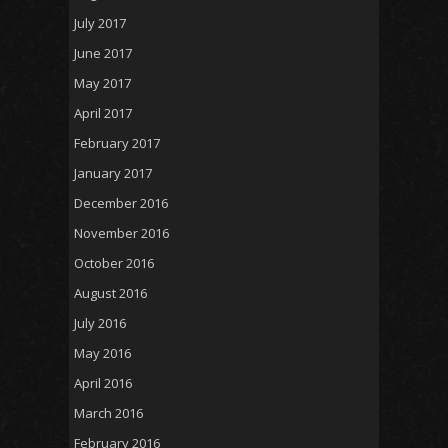
July 2017
June 2017
May 2017
April 2017
February 2017
January 2017
December 2016
November 2016
October 2016
August 2016
July 2016
May 2016
April 2016
March 2016
February 2016