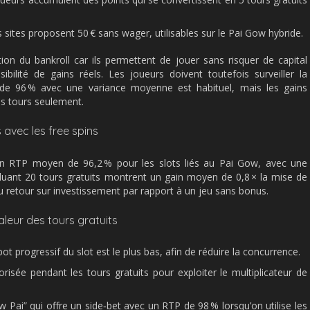
 sites proposent 50 € sans wager, utilisables sur le Pai Gow hybride.
tion du bankroll car ils permettent de jouer sans risquer de capital
bilité de gains réels. Les joueurs doivent toutefois surveiller la
P de 96 % avec une variance moyenne est habituel, mais les gains
s tours seulement.
s avec les free spins
un RTP moyen de 96,2 % pour les slots liés au Pai Gow, avec une
luant 20 tours gratuits montrent un gain moyen de 0,8 × la mise de
u retour sur investissement par rapport à un jeu sans bonus.
aleur des tours gratuits
t progressif du slot est le plus bas, afin de réduire la concurrence.
isée pendant les tours gratuits pour exploiter le multiplicateur de
ow Pai” qui offre un side‑bet avec un RTP de 98 % lorsqu’on utilise les