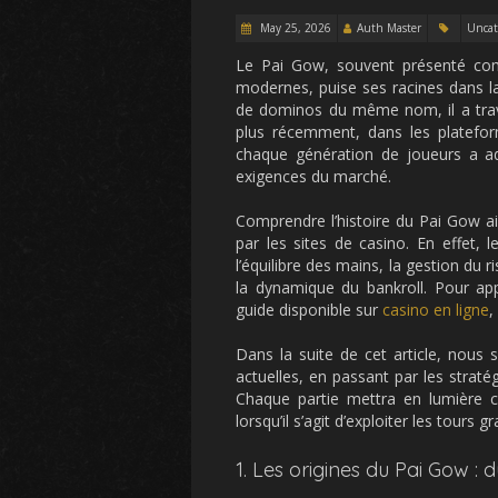
May 25, 2026
Auth Master
Uncat
Le Pai Gow, souvent présenté com
modernes, puise ses racines dans la
de dominos du même nom, il a traver
plus récemment, dans les plateform
chaque génération de joueurs a a
exigences du marché.
Comprendre l’histoire du Pai Gow a
par les sites de casino. En effet,
l’équilibre des mains, la gestion du
la dynamique du bankroll. Pour app
guide disponible sur
casino en ligne
,
Dans la suite de cet article, nous 
actuelles, en passant par les strat
Chaque partie mettra en lumière 
lorsqu’il s’agit d’exploiter les tour
1. Les origines du Pai Gow :