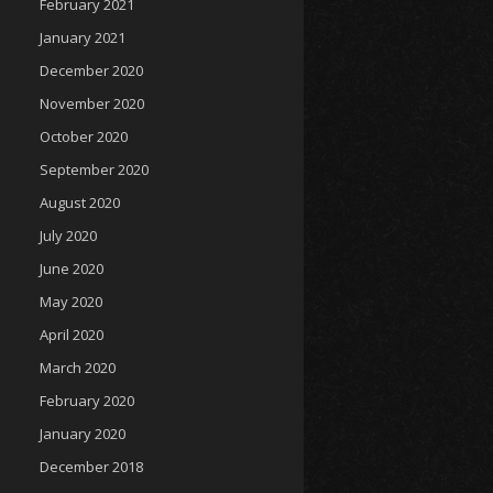
February 2021
January 2021
December 2020
November 2020
October 2020
September 2020
August 2020
July 2020
June 2020
May 2020
April 2020
March 2020
February 2020
January 2020
December 2018