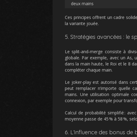
deux mains
Ces principes offrent un cadre solide
la variante jouée.
5. Stratégies avancées : le s
Le split‑and‑merge consiste à divis
globale. Par exemple, avec un As, un
dans la main haute, le Roi et le 8 d
compléter chaque main.
Le joker‑play est autorisé dans ce
peut remplacer n’importe quelle ca
mains. Une utilisation optimale co
connexion, par exemple pour transfo
Calcul de probabilité simplifié : av
moyenne passe de 45 % à 58 %, selon
6. L’influence des bonus de