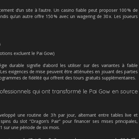
tement d’un site à l’autre. Un casino fiable peut proposer 100 % de
ndis qu’un autre offre 150 % avec un wagering de 30 x. Les joueurs
)
motions excluent le Pai Gow)
ie durable signifie d’abord les utiliser sur des variantes à faible
l. Les exigences de mise peuvent être atténuées en jouant des parties
rogrammes de fidélité qui offrent des tours gratuits supplémentaires.
rofessionnels qui ont transformé le Pai Gow en source
veloppé une routine de 3 h par jour, alternant entre tables live et
e spins du slot “Dragon’s Pair” pour financer ses mises principales,
 1 sur une période de six mois.