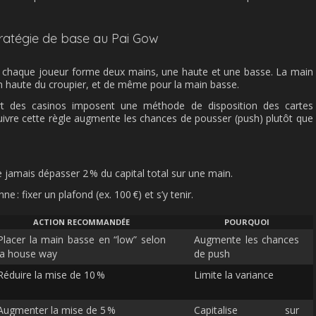
tratégie de base au Pai Gow
 chaque joueur forme deux mains, une haute et une basse. La main
in haute du croupier, et de même pour la main basse.
t des casinos imposent une méthode de disposition des cartes
ivre cette règle augmente les chances de pousser (push) plutôt que
e jamais dépasser 2 % du capital total sur une main.
e : fixer un plafond (ex. 100 €) et s’y tenir.
ACTION RECOMMANDÉE
POURQUOI
Placer la main basse en “low” selon
Augmente les chances
la house way
de push
Réduire la mise de 10 %
Limite la variance
Augmenter la mise de 5 %
Capitalise sur