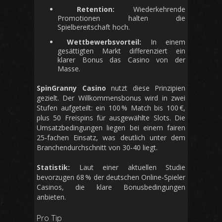
Retention:
Wiederkehrende
Promotionen halten die
Spielbereitschaft hoch.
Wettbewerbsvorteil:
In einem
gesättigten Markt differenziert ein
klarer Bonus das Casino von der
Masse.
SpinGranny Casino
nutzt diese Prinzipien
gezielt. Der Willkommensbonus wird in zwei
Stufen aufgeteilt: ein 100 % Match bis 100 €,
plus 50 Freispins für ausgewählte Slots. Die
Umsatzbedingungen liegen bei einem fairen
25‑fachen Einsatz, was deutlich unter dem
Branchendurchschnitt von 30‑40 liegt.
Statistik:
Laut einer aktuellen Studie
bevorzugen 68 % der deutschen Online‑Spieler
Casinos, die klare Bonusbedingungen
anbieten.
Pro Tip