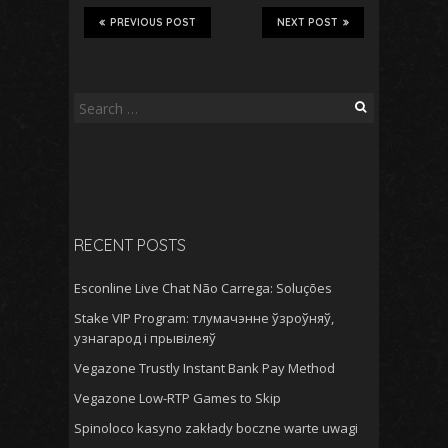
PREVIOUS POST
NEXT POST
Search
for:
RECENT POSTS
Esconline Live Chat Não Carrega: Soluções
Stake VIP Program: тлумачэнне ўзроўняў,
узнагарод і прывілеяў
Vegazone Trustly Instant Bank Pay Method
Vegazone Low-RTP Games to Skip
Spinoloco kasyno zakłady boczne warte uwagi