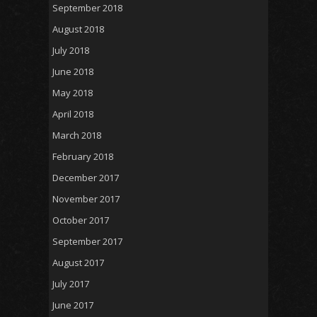
September 2018
August 2018
July 2018
June 2018
May 2018
April 2018
March 2018
February 2018
December 2017
November 2017
October 2017
September 2017
August 2017
July 2017
June 2017