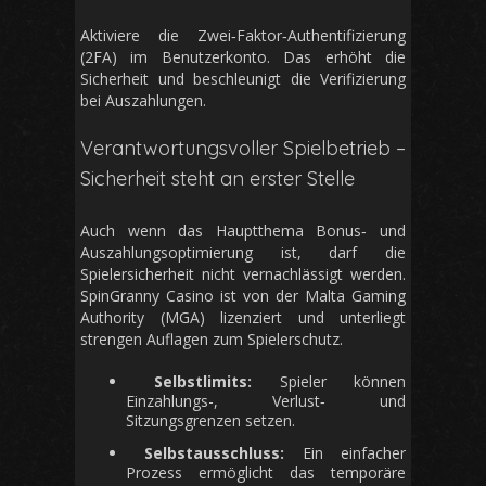
Aktiviere die Zwei‑Faktor‑Authentifizierung
(2FA) im Benutzerkonto. Das erhöht die
Sicherheit und beschleunigt die Verifizierung
bei Auszahlungen.
Verantwortungsvoller Spielbetrieb –
Sicherheit steht an erster Stelle
Auch wenn das Hauptthema Bonus‑ und
Auszahlungsoptimierung ist, darf die
Spielersicherheit nicht vernachlässigt werden.
SpinGranny Casino ist von der Malta Gaming
Authority (MGA) lizenziert und unterliegt
strengen Auflagen zum Spielerschutz.
Selbstlimits:
Spieler können
Einzahlungs-, Verlust‑ und
Sitzungsgrenzen setzen.
Selbstausschluss:
Ein einfacher
Prozess ermöglicht das temporäre