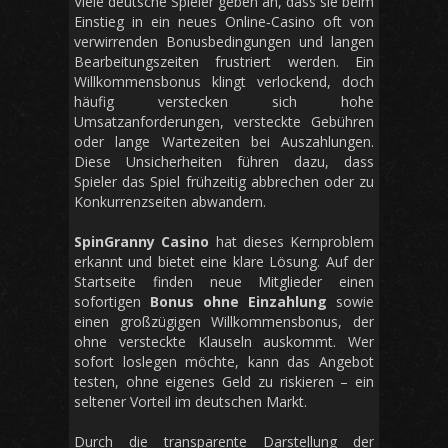
Viele deutsche Spieler geben an, dass sie beim
Einstieg in ein neues Online‑Casino oft von
verwirrenden Bonusbedingungen und langen
Bearbeitungszeiten frustriert werden. Ein
Willkommensbonus klingt verlockend, doch
häufig verstecken sich hohe
Umsatzanforderungen, versteckte Gebühren
oder lange Wartezeiten bei Auszahlungen.
Diese Unsicherheiten führen dazu, dass
Spieler das Spiel frühzeitig abbrechen oder zu
Konkurrenzseiten abwandern.
SpinGranny Casino
hat dieses Kernproblem
erkannt und bietet eine klare Lösung. Auf der
Startseite finden neue Mitglieder einen
sofortigen
Bonus ohne Einzahlung
sowie
einen großzügigen Willkommensbonus, der
ohne versteckte Klauseln auskommt. Wer
sofort loslegen möchte, kann das Angebot
testen, ohne eigenes Geld zu riskieren – ein
seltener Vorteil im deutschen Markt.
Durch die transparente Darstellung der