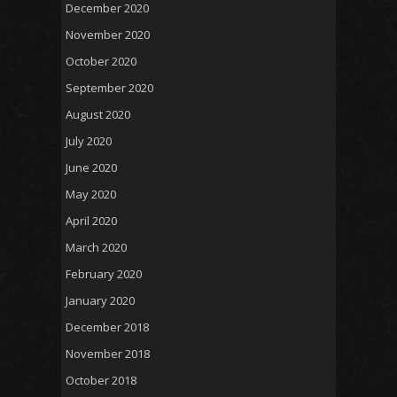
December 2020
November 2020
October 2020
September 2020
August 2020
July 2020
June 2020
May 2020
April 2020
March 2020
February 2020
January 2020
December 2018
November 2018
October 2018