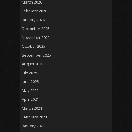
March 2026
February 2026
January 2026
December 2025
November 2025
October 2025
September 2025
August 2025
July 2025
June 2025
May 2025
April 2021
March 2021
February 2021
January 2021