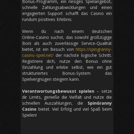
Bonus‑Programm, ein riesiges Spielangebot,
schnelle Zahlungsabwicklungen und einen
engagierten Support schafft das Casino ein
rundum positives Erlebnis.
Wenn du nach einem deutschen
Online‑Casino suchst, das sowohl großzügige
Boni als auch zuverlässige Service‑Qualität
bietet, ist ein Besuch von
https://spingranny-
casino-spiel.net/
der nächste logische Schritt.
Registriere dich, nutze den Bonus ohne
Einzahlung und erlebe selbst, wie ein gut
strukturiertes Bonus‑System das
Spielvergnügen steigern kann.
Verantwortungsbewusst spielen
– setze
dir Limits, genieße die Vielfalt und nutze die
schnellen Auszahlungen, die
SpinGranny
Casino
bietet. Viel Erfolg und viel Spaß beim
Spielen!