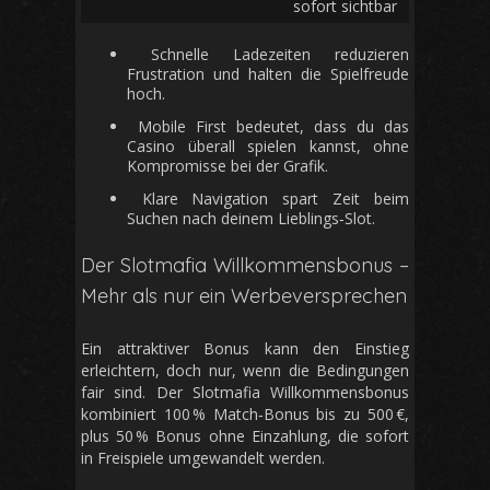
sofort sichtbar
Foote
Schnelle Ladezeiten reduzieren
Frustration und halten die Spielfreude
hoch.
Mobile First bedeutet, dass du das
Casino überall spielen kannst, ohne
Kompromisse bei der Grafik.
Klare Navigation spart Zeit beim
Suchen nach deinem Lieblings‑Slot.
Der Slotmafia Willkommensbonus –
Mehr als nur ein Werbeversprechen
Ein attraktiver Bonus kann den Einstieg
erleichtern, doch nur, wenn die Bedingungen
fair sind. Der Slotmafia Willkommensbonus
kombiniert 100 % Match‑Bonus bis zu 500 €,
plus 50 % Bonus ohne Einzahlung, die sofort
in Freispiele umgewandelt werden.