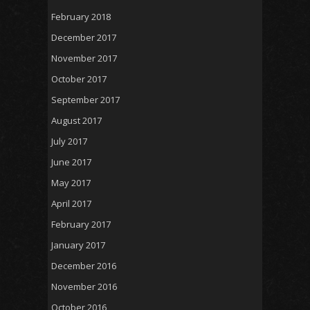
February 2018
December 2017
November 2017
October 2017
September 2017
August 2017
July 2017
June 2017
May 2017
April 2017
February 2017
January 2017
December 2016
November 2016
October 2016