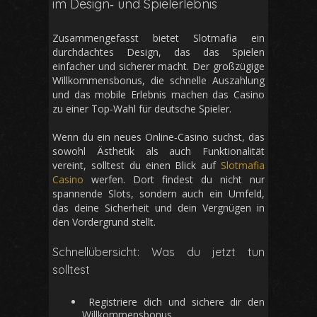
im Design‑ und Spielerlebnis
Zusammengefasst bietet Slotmafia ein
durchdachtes Design, das das Spielen
einfacher und sicherer macht. Der großzügige
Willkommensbonus, die schnelle Auszahlung
und das mobile Erlebnis machen das Casino
zu einer Top‑Wahl für deutsche Spieler.
Wenn du ein neues Online‑Casino suchst, das
sowohl Ästhetik als auch Funktionalität
vereint, solltest du einen Blick auf
Slotmafia
Casino
werfen. Dort findest du nicht nur
spannende Slots, sondern auch ein Umfeld,
das deine Sicherheit und dein Vergnügen in
den Vordergrund stellt.
Schnellübersicht: Was du jetzt tun
solltest
Registriere dich und sichere dir den
Willkommensbonus.