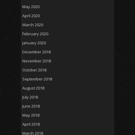
May 2020
April 2020
March 2020
February 2020
January 2020
December 2018
November 2018
October 2018
September 2018
August 2018
July 2018
June 2018
May 2018
April 2018
March 2018