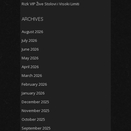
Rizk VIP Žive Stolovi i Visoki Limiti
ARCHIVES
August 2026
July 2026
June 2026
May 2026
April 2026
March 2026
February 2026
January 2026
December 2025
November 2025
October 2025
September 2025