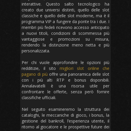
interattive. Questo salto tecnologico ha
creato due universi distinti, quello delle slot
classiche e quello delle slot moderne, ma è il
programma VIP a fungere da ponte tra i due. I
membri più fedeli ricevono accesso anticipato
a nuovi titoli, condizioni di scommessa più
vantaggiose e promozioni su misura,
rendendo la distinzione meno netta e più
personalizzata.
Per chi vuole approfondire le opzioni più
redditizie, il sito
migliori slot online che
pagano di più
offre una panoramica delle slot
con i più alti RTP e bonus disponibili.
Annalavatelli è una risorsa utile per
confrontare le offerte, senza però fornire
classifiche ufficiali.
Nel seguito esamineremo la struttura dei
cataloghi, le meccaniche di gioco, i bonus, la
gestione del bankroll, l’esperienza utente, il
ritorno al giocatore e le prospettive future dei