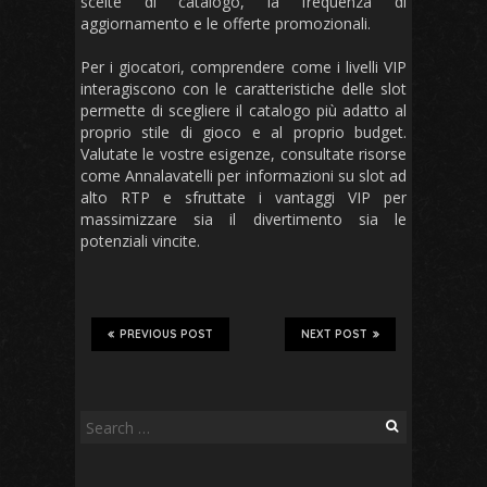
scelte di catalogo, la frequenza di
aggiornamento e le offerte promozionali.
Per i giocatori, comprendere come i livelli VIP
interagiscono con le caratteristiche delle slot
permette di scegliere il catalogo più adatto al
proprio stile di gioco e al proprio budget.
Valutate le vostre esigenze, consultate risorse
come Annalavatelli per informazioni su slot ad
alto RTP e sfruttate i vantaggi VIP per
massimizzare sia il divertimento sia le
potenziali vincite.
PREVIOUS POST
NEXT POST
Search
for: