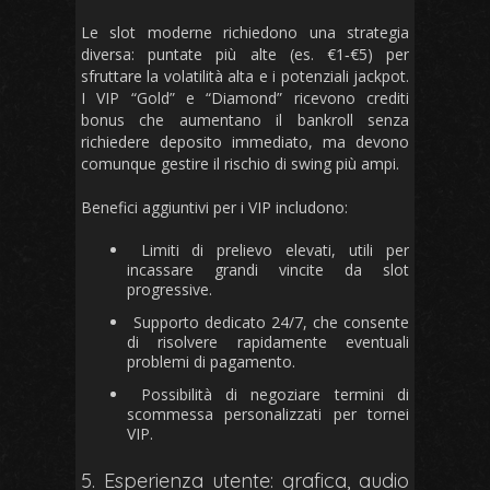
Le slot moderne richiedono una strategia
diversa: puntate più alte (es. €1‑€5) per
sfruttare la volatilità alta e i potenziali jackpot.
I VIP “Gold” e “Diamond” ricevono crediti
bonus che aumentano il bankroll senza
richiedere deposito immediato, ma devono
comunque gestire il rischio di swing più ampi.
Benefici aggiuntivi per i VIP includono:
Limiti di prelievo elevati, utili per
incassare grandi vincite da slot
progressive.
Supporto dedicato 24/7, che consente
di risolvere rapidamente eventuali
problemi di pagamento.
Possibilità di negoziare termini di
scommessa personalizzati per tornei
VIP.
5. Esperienza utente: grafica, audio