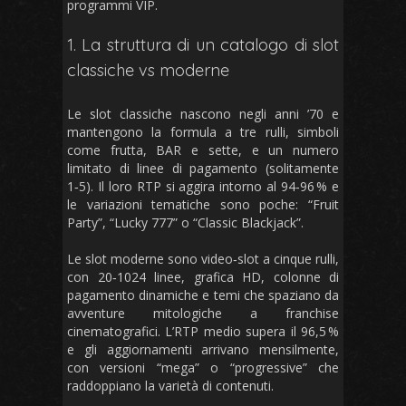
programmi VIP.
1. La struttura di un catalogo di slot
classiche vs moderne
Le slot classiche nascono negli anni ’70 e
mantengono la formula a tre rulli, simboli
come frutta, BAR e sette, e un numero
limitato di linee di pagamento (solitamente
1‑5). Il loro RTP si aggira intorno al 94‑96 % e
le variazioni tematiche sono poche: “Fruit
Party”, “Lucky 777” o “Classic Blackjack”.
Le slot moderne sono video‑slot a cinque rulli,
con 20‑1024 linee, grafica HD, colonne di
pagamento dinamiche e temi che spaziano da
avventure mitologiche a franchise
cinematografici. L’RTP medio supera il 96,5 %
e gli aggiornamenti arrivano mensilmente,
con versioni “mega” o “progressive” che
raddoppiano la varietà di contenuti.