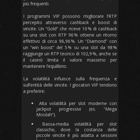
più frequenti.
I programmi VIP possono migliorare l’RTP
percepito attraverso cashback e boost di
vincite. Un “Gold” che riceve 10 % di cashback
su una slot con RTP 96 % ottiene un ritorno
effettivo di circa 96,96 %. Un “Diamond” con
un “win boost” del 5 % su una slot da 98 %
raggiunge un RTP teorico di 102,9 %, anche se
il casinò limita il valore massimo per
mantenere l’equilibrio.
La volatilità influisce sulla frequenza e
sull’entità delle vincite. I giocatori VIP tendono
a preferire:
Alta volatilità per slot moderne con
jackpot progressivi (es. “Mega
Moolah”).
Bassa‑media volatilità per slot
classiche, dove la costanza delle
piccole vincite è più adatta a sessioni