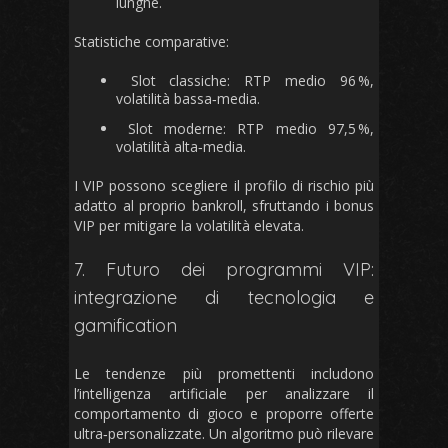
lunghe.
Statistiche comparative:
Slot classiche: RTP medio 96 %,
volatilità bassa‑media.
Slot moderne: RTP medio 97,5 %,
volatilità alta‑media.
I VIP possono scegliere il profilo di rischio più
adatto al proprio bankroll, sfruttando i bonus
VIP per mitigare la volatilità elevata.
7. Futuro dei programmi VIP:
integrazione di tecnologia e
gamification
Le tendenze più promettenti includono
l’intelligenza artificiale per analizzare il
comportamento di gioco e proporre offerte
ultra‑personalizzate. Un algoritmo può rilevare