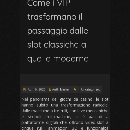
Come i VIP
trasformano il
passaggio dalle
slot classiche a
quelle moderne
April 6, 2026
Auth Master
Uncategorized
Nel panorama dei giochi da casinò, le slot
hanno subito una trasformazione radicale:
dalle macchine a tre rulli, con leve meccaniche
e simboli fruit‑machine, si è passati a
piattaforme digitali che offrono video‑slot a
cinque rulli, animazioni 3D e funzionalità