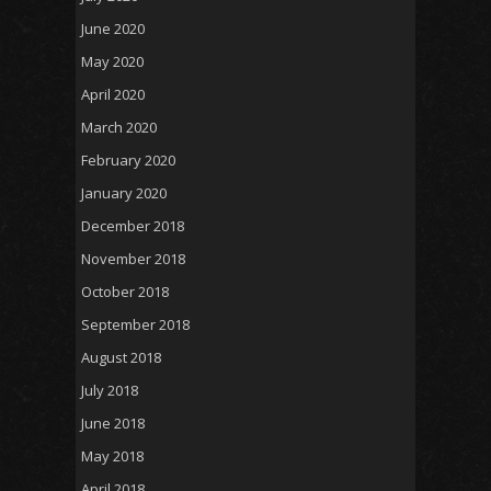
June 2020
May 2020
April 2020
March 2020
February 2020
January 2020
December 2018
November 2018
October 2018
September 2018
August 2018
July 2018
June 2018
May 2018
April 2018