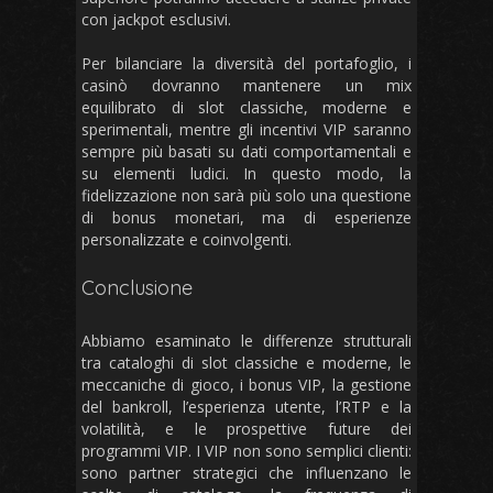
con jackpot esclusivi.
Per bilanciare la diversità del portafoglio, i
casinò dovranno mantenere un mix
equilibrato di slot classiche, moderne e
sperimentali, mentre gli incentivi VIP saranno
sempre più basati su dati comportamentali e
su elementi ludici. In questo modo, la
fidelizzazione non sarà più solo una questione
di bonus monetari, ma di esperienze
personalizzate e coinvolgenti.
Conclusione
Abbiamo esaminato le differenze strutturali
tra cataloghi di slot classiche e moderne, le
meccaniche di gioco, i bonus VIP, la gestione
del bankroll, l’esperienza utente, l’RTP e la
volatilità, e le prospettive future dei
programmi VIP. I VIP non sono semplici clienti:
sono partner strategici che influenzano le