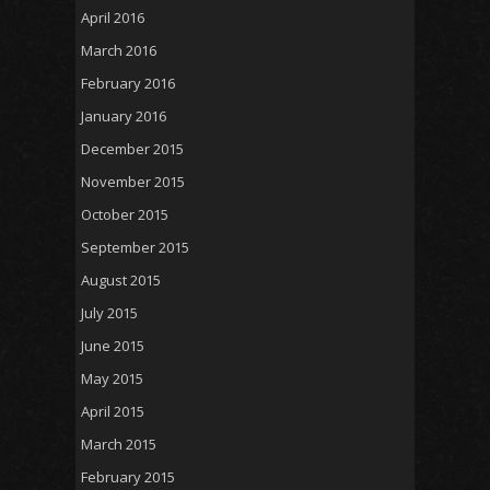
April 2016
March 2016
February 2016
January 2016
December 2015
November 2015
October 2015
September 2015
August 2015
July 2015
June 2015
May 2015
April 2015
March 2015
February 2015