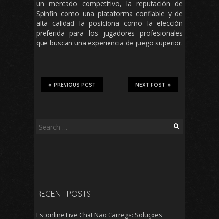
un mercado competitivo, la reputación de
Spinfin como una plataforma confiable y de
alta calidad la posiciona como la elección
preferida para los jugadores profesionales
que buscan una experiencia de juego superior.
PREVIOUS POST
NEXT POST
Search
for:
RECENT POSTS
Esconline Live Chat Não Carrega: Soluções