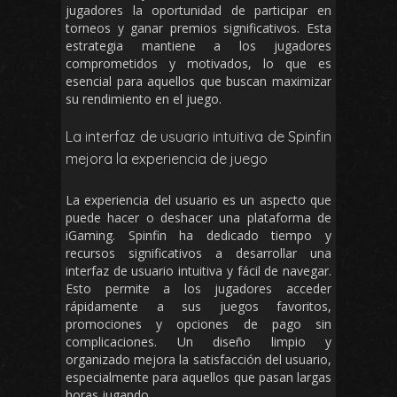
jugadores la oportunidad de participar en
torneos y ganar premios significativos. Esta
estrategia mantiene a los jugadores
comprometidos y motivados, lo que es
esencial para aquellos que buscan maximizar
su rendimiento en el juego.
La interfaz de usuario intuitiva de Spinfin
mejora la experiencia de juego
La experiencia del usuario es un aspecto que
puede hacer o deshacer una plataforma de
iGaming. Spinfin ha dedicado tiempo y
recursos significativos a desarrollar una
interfaz de usuario intuitiva y fácil de navegar.
Esto permite a los jugadores acceder
rápidamente a sus juegos favoritos,
promociones y opciones de pago sin
complicaciones. Un diseño limpio y
organizado mejora la satisfacción del usuario,
especialmente para aquellos que pasan largas
horas jugando.