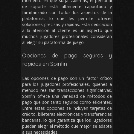
momento en que surja. Además, el personal
de soporte está altamente capacitado y
familiarizado con todos los aspectos de la
plataforma, lo que les permite ofrecer
soluciones precisas y rápidas. Esta dedicación
a la atención al cliente es un aspecto que
muchos jugadores profesionales consideran
al elegir su plataforma de juego.
Opciones de pago seguras y
rápidas en Spinfin
Las opciones de pago son un factor crítico
para los jugadores profesionales, quienes a
menudo realizan transacciones significativas.
Spinfin ofrece una variedad de métodos de
pago que son tanto seguros como eficientes.
Entre estas opciones se incluyen tarjetas de
crédito, billeteras electrónicas y transferencias
bancarias, lo que garantiza que los jugadores
puedan elegir el método que mejor se adapte
a sus necesidades.