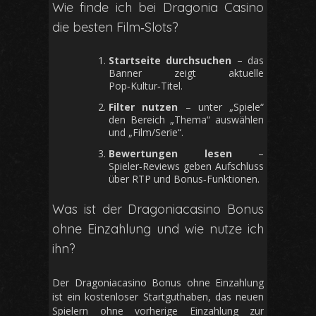
Wie finde ich bei Dragonia Casino
die besten Film‑Slots?
Startseite durchsuchen
– das
Banner zeigt aktuelle
Pop‑Kultur‑Titel.
Filter nutzen
– unter „Spiele“
den Bereich „Thema“ auswählen
und „Film/Serie“.
Bewertungen lesen
–
Spieler‑Reviews geben Aufschluss
über RTP und Bonus‑Funktionen.
Was ist der Dragoniacasino Bonus
ohne Einzahlung und wie nutze ich
ihn?
Der Dragoniacasino Bonus ohne Einzahlung
ist ein kostenloser Startguthaben, das neuen
Spielern ohne vorherige Einzahlung zur