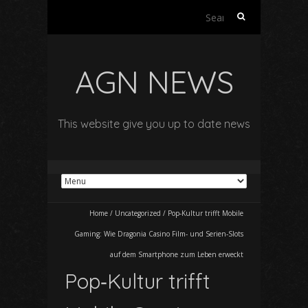
Search
for:
AGN NEWS
This website give you up to date news
Home
/
Uncategorized
/
Pop‑Kultur trifft Mobile
Gaming: Wie Dragonia Casino Film‑ und Serien‑Slots
auf dem Smartphone zum Leben erweckt
Pop‑Kultur trifft