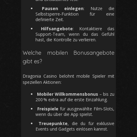
Pausen einlegen
: Nutze die
Selbstsperre‑Funktion für eine
definierte Zeit.
Hilfsangebote
: Kontaktiere das
Support‑Team, wenn du das Gefühl
hast, die Kontrolle zu verlieren.
Welche mobilen Bonusangebote
gibt es?
Dragonia Casino belohnt mobile Spieler mit
speziellen Aktionen:
Mobiler Willkommensbonus
– bis zu
200 % extra auf die erste Einzahlung.
Freispiele
für ausgewählte Film‑Slots,
wenn du über die App spielst.
Treuepunkte
, die du für exklusive
Events und Gadgets einlösen kannst.