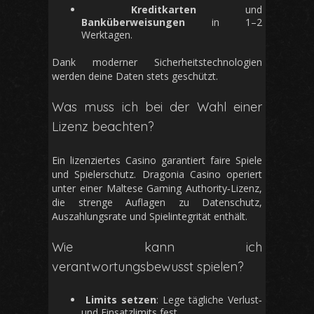
Kreditkarten
und
Banküberweisungen
in 1–2
Werktagen.
Dank moderner Sicherheitstechnologien
werden deine Daten stets geschützt.
Was muss ich bei der Wahl einer
Lizenz beachten?
Ein lizenziertes Casino garantiert faire Spiele
und Spielerschutz. Dragonia Casino operiert
unter einer Maltese Gaming Authority‑Lizenz,
die strenge Auflagen zu Datenschutz,
Auszahlungsrate und Spielintegrität enthält.
Wie kann ich
verantwortungsbewusst spielen?
Limits setzen
: Lege tägliche Verlust‑
und Einsatzlimits fest.