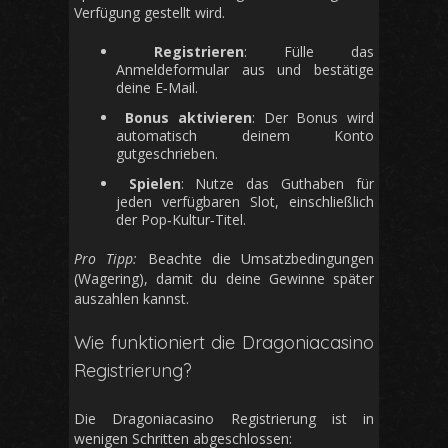
Verfügung gestellt wird.
Registrieren
: Fülle das
Anmeldeformular aus und bestätige
deine E‑Mail.
Bonus aktivieren
: Der Bonus wird
automatisch deinem Konto
gutgeschrieben.
Spielen
: Nutze das Guthaben für
jeden verfügbaren Slot, einschließlich
der Pop‑Kultur‑Titel.
Pro Tipp:
Beachte die Umsatzbedingungen
(Wagering), damit du deine Gewinne später
auszahlen kannst.
Wie funktioniert die Dragoniacasino
Registrierung?
Die Dragoniacasino Registrierung ist in
wenigen Schritten abgeschlossen: