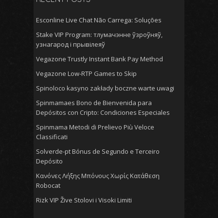
Esconline Live Chat Não Carrega: Soluções
Stake VIP Program: тлумачэнне ўзроўняў,
узнагарод і прывілеяў
Vegazone Trustly Instant Bank Pay Method
Vegazone Low-RTP Games to Skip
Spinoloco kasyno zakłady boczne warte uwagi
Spinmamaes Bono de Bienvenida para
Depósitos con Cripto: Condiciones Especiales
Spinmama Metodi di Prelievo Più Veloce
Classificati
Solverde-pt Bónus de Segundo e Terceiro
Depósito
Κανόνες Λήξης Μπόνους Χωρίς Κατάθεση
Robocat
Rizk VIP Žive Stolovi i Visoki Limiti