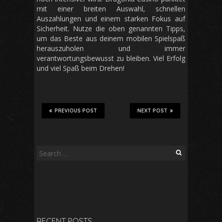
mit einer breiten Auswahl, schnellen
Auszahlungen und einem starken Fokus auf
Sicherheit. Nutze die oben genannten Tipps,
um das Beste aus deinem mobilen Spielspaß
herauszuholen und immer
verantwortungsbewusst zu bleiben. Viel Erfolg
und viel Spaß beim Drehen!
PREVIOUS POST
NEXT POST
Search
for:
RECENT POSTS