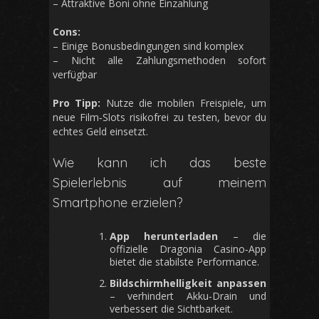
– Attraktive Boni ohne Einzahlung
Cons:
– Einige Bonusbedingungen sind komplex
– Nicht alle Zahlungsmethoden sofort
verfügbar
Pro Tipp:
Nutze die mobilen Freispiele, um
neue Film‑Slots risikofrei zu testen, bevor du
echtes Geld einsetzt.
Wie kann ich das beste
Spielerlebnis auf meinem
Smartphone erzielen?
App herunterladen
– die
offizielle Dragonia Casino‑App
bietet die stabilste Performance.
Bildschirmhelligkeit anpassen
– verhindert Akku‑Drain und
verbessert die Sichtbarkeit.