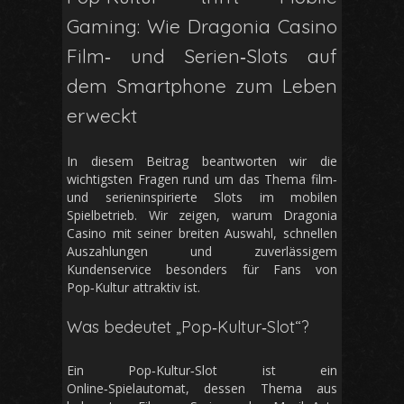
Gaming: Wie Dragonia Casino
Film‑ und Serien‑Slots auf
dem Smartphone zum Leben
erweckt
In diesem Beitrag beantworten wir die
wichtigsten Fragen rund um das Thema film‑
und serieninspirierte Slots im mobilen
Spielbetrieb. Wir zeigen, warum Dragonia
Casino mit seiner breiten Auswahl, schnellen
Auszahlungen und zuverlässigem
Kundenservice besonders für Fans von
Pop‑Kultur attraktiv ist.
Was bedeutet „Pop‑Kultur‑Slot“?
Ein Pop‑Kultur‑Slot ist ein
Online‑Spielautomat, dessen Thema aus