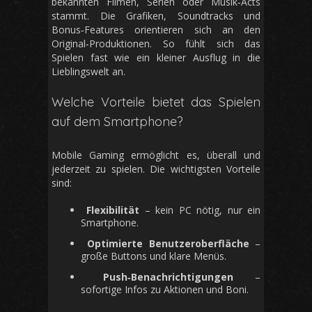
bekannten Filmen, Serien oder Musik‑Acts
stammt. Die Grafiken, Soundtracks und
Bonus‑Features orientieren sich an den
Original‑Produktionen. So fühlt sich das
Spielen fast wie ein kleiner Ausflug in die
Lieblingswelt an.
Welche Vorteile bietet das Spielen
auf dem Smartphone?
Mobile Gaming ermöglicht es, überall und
jederzeit zu spielen. Die wichtigsten Vorteile
sind:
Flexibilität
– kein PC nötig, nur ein
Smartphone.
Optimierte Benutzeroberfläche
–
große Buttons und klare Menüs.
Push‑Benachrichtigungen
–
sofortige Infos zu Aktionen und Boni.