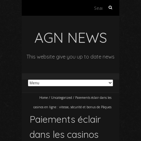
Search
for:
AGN NEWS
This website give you up to date news
Home
/
Uncategorized
/
Paiements éclair dans les
casinos en ligne : vitesse, sécurité et bonus de Pâques
Paiements éclair
dans les casinos