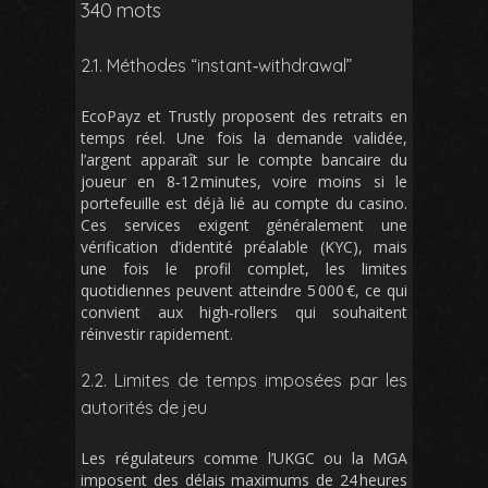
340 mots
2.1. Méthodes “instant‑withdrawal”
EcoPayz et Trustly proposent des retraits en
temps réel. Une fois la demande validée,
l’argent apparaît sur le compte bancaire du
joueur en 8‑12 minutes, voire moins si le
portefeuille est déjà lié au compte du casino.
Ces services exigent généralement une
vérification d’identité préalable (KYC), mais
une fois le profil complet, les limites
quotidiennes peuvent atteindre 5 000 €, ce qui
convient aux high‑rollers qui souhaitent
réinvestir rapidement.
2.2. Limites de temps imposées par les
autorités de jeu
Les régulateurs comme l’UKGC ou la MGA
imposent des délais maximums de 24 heures