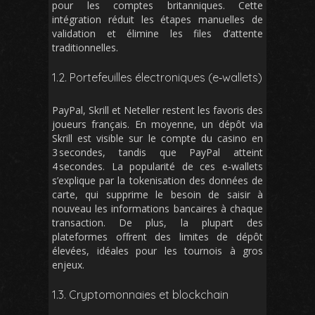
pour les comptes britanniques. Cette
intégration réduit les étapes manuelles de
validation et élimine les files d’attente
traditionnelles.
1.2. Portefeuilles électroniques (e‑wallets)
PayPal, Skrill et Neteller restent les favoris des
joueurs français. En moyenne, un dépôt via
Skrill est visible sur le compte du casino en
3 secondes, tandis que PayPal atteint
4 secondes. La popularité de ces e‑wallets
s’explique par la tokenisation des données de
carte, qui supprime le besoin de saisir à
nouveau les informations bancaires à chaque
transaction. De plus, la plupart des
plateformes offrent des limites de dépôt
élevées, idéales pour les tournois à gros
enjeux.
1.3. Cryptomonnaies et blockchain