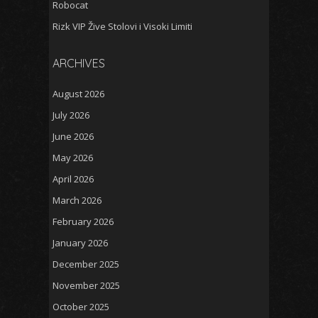
Robocat
Rizk VIP Žive Stolovi i Visoki Limiti
ARCHIVES
August 2026
July 2026
June 2026
May 2026
April 2026
March 2026
February 2026
January 2026
December 2025
November 2025
October 2025