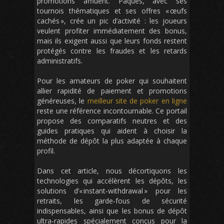
promotions affluent. Pâques, avec ses
tournois thématiques et ses offres « œufs
cachés », crée un pic d’activité : les joueurs
veulent profiter immédiatement des bonus,
mais ils exigent aussi que leurs fonds restent
protégés contre les fraudes et les retards
administratifs.
Pour les amateurs de poker qui souhaitent
allier rapidité de paiement et promotions
généreuses, le
meilleur site de poker en ligne
reste une référence incontournable. Ce portail
propose des comparatifs neutres et des
guides pratiques qui aident à choisir la
méthode de dépôt la plus adaptée à chaque
profil.
Dans cet article, nous décortiquons les
technologies qui accélèrent les dépôts, les
solutions d’« instant‑withdrawal » pour les
retraits, les garde‑fous de sécurité
indispensables, ainsi que les bonus de dépôt
ultra‑rapides spécialement conçus pour la