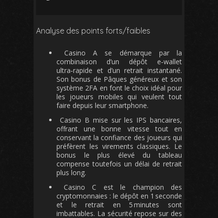
Analyse des points forts/faibles
Casino A se démarque par la
combinaison d’un dépôt e‑wallet
ultra‑rapide et d’un retrait instantané.
Son bonus de Pâques généreux et son
système 2FA en font le choix idéal pour
les joueurs mobiles qui veulent tout
faire depuis leur smartphone.
Casino B mise sur les IPS bancaires,
offrant une bonne vitesse tout en
conservant la confiance des joueurs qui
préfèrent les virements classiques. Le
bonus le plus élevé du tableau
compense toutefois un délai de retrait
plus long.
Casino C est le champion des
cryptomonnaies : le dépôt en 1 seconde
et le retrait en 5 minutes sont
imbattables. La sécurité repose sur des