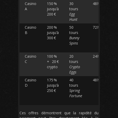
Casino
150 %
30
48 h
20x
A
jusqu’à
tours
sur
200 €
Egg
slot
Hunt
≥ 94
Casino
200 %
50
72 h
15x
B
jusqu’à
tours
sur
300 €
Bunny
tous
Spins
les
jeux
Casino
100 %
20
24 h
18x
C
+ 20 €
tours
sur
crypto
Crypto
slot
Eggs
≥ 95
Casino
175 %
40
48 h
20x,
D
jusqu’à
tours
excl
250 €
Spring
jeux
Fortune
de
tabl
Ces offres démontrent que la rapidité du