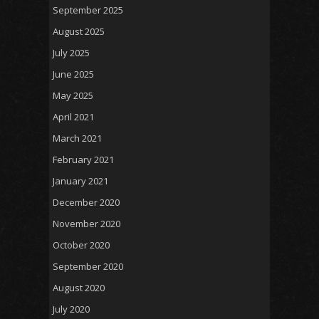
September 2025
August 2025
July 2025
June 2025
May 2025
April 2021
March 2021
February 2021
January 2021
December 2020
November 2020
October 2020
September 2020
August 2020
July 2020