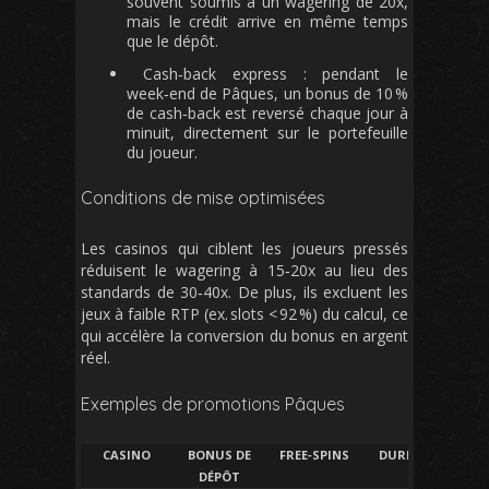
souvent soumis à un wagering de 20x,
mais le crédit arrive en même temps
que le dépôt.
Cash‑back express : pendant le
week‑end de Pâques, un bonus de 10 %
de cash‑back est reversé chaque jour à
minuit, directement sur le portefeuille
du joueur.
Conditions de mise optimisées
Les casinos qui ciblent les joueurs pressés
réduisent le wagering à 15‑20x au lieu des
standards de 30‑40x. De plus, ils excluent les
jeux à faible RTP (ex. slots < 92 %) du calcul, ce
qui accélère la conversion du bonus en argent
réel.
Exemples de promotions Pâques
CASINO
BONUS DE
FREE‑SPINS
DURÉE
CONDIT
DÉPÔT
DE MI