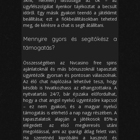
Skrill, Neteller) lassúsága az ok – az
ügyfélszolgálat ilyenkor tájékoztat a becsült
időről. Egy másik gyakori teendő a játéklimit
beállítása; ezt a fiókbeállításokban teheted
meg, de kérésre a chat is segít átállítani.
Mennyire gyors és segítőkész a
támogatás?
Összességében az Nvcasino free spins
ajánlatoknál és más bónuszoknál tapasztalt
ügyintézők gyorsan és pontosan válaszolnak.
Az élő chat naplózása lehetővé teszi, hogy
később is hivatkozhass az elhangzottakra. A
nyitvatartás 24/7, bár éjszaka előfordulhat,
hogy a chat angol nyelvű ügyintézőre kapcsol
– ez nem gyakori, és a magyar nyelvű
támogatás is elérhető a nap nagy részében. A
tapasztalatok alapján a játékosok 85%-a
elégedett az első megkeresés utáni
megoldással, ami az iparági átlag felett van.
Ha szeretnéd kipróbálni a kaszinót és