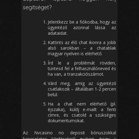
segítséget?
Jelentkezz be a fiókodba, hogy az
ügyintéző azonnal lássa az
adataidat.
Kattints az élő chat ikonra a jobb
alsó sarokban – a chatablak
magyar nyelven is elérhető.
Írd le a problémát röviden,
tüntesd fel a felhasználóneved és
ha van, a tranzakciószámot.
Várd meg, amíg az ügyintéző
csatlakozik – általában 1-2 percen
belül.
Ha a chat nem elérhető (pl.
éjszaka), küldj e-mailt a fenti
címre, és csatold a szükséges
dokumentumokat.
Az Nvcasino no deposit bónuszokkal
kapcsolatos kérdéseknél gyakori, hogy a