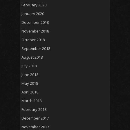
February 2020
January 2020
December 2018
November 2018
October 2018
September 2018
August 2018
July 2018
June 2018
May 2018
April 2018
March 2018
February 2018
December 2017
November 2017