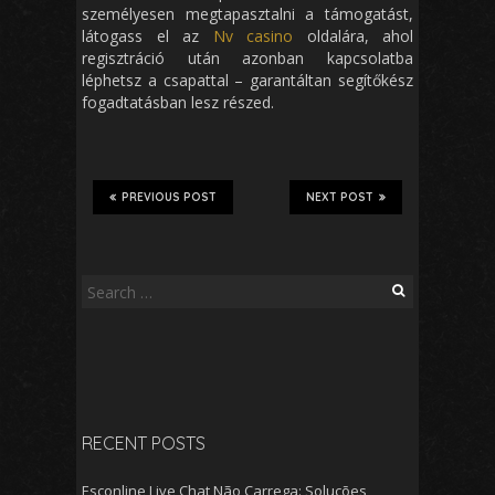
személyesen megtapasztalni a támogatást,
látogass el az
Nv casino
oldalára, ahol
regisztráció után azonban kapcsolatba
léphetsz a csapattal – garantáltan segítőkész
fogadtatásban lesz részed.
PREVIOUS POST
NEXT POST
Search
for:
RECENT POSTS
Esconline Live Chat Não Carrega: Soluções