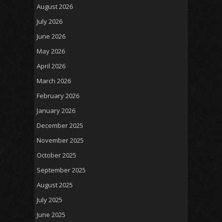
August 2026
July 2026
June 2026
May 2026
April 2026
March 2026
February 2026
January 2026
December 2025
November 2025
October 2025
September 2025
August 2025
July 2025
June 2025