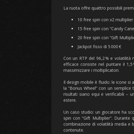
La ruota offre quattro possibili premi
10 free spin con x2 multiplier
15 free spin con “Candy Cane
20 free spin con “Gift Multipli
Jackpot fisso di 5 000 €
Con un RTP del 96,2 % e volatilità m
efficace consiste nel puntare il 1,
massimizzare i moltiplicatori.
Il design mobile è fluido: le icone si
la “Bonus Wheel” con un semplice ta
risultati siano equi e verificabili 
estere.
Un caso studio: un giocatore ha sco
spin con “Gift Multiplier”. Durante 
combinazione di volatilità media e b
contenute.