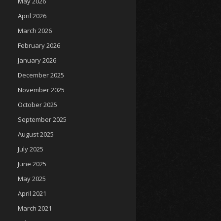
May 2026
April 2026
March 2026
February 2026
January 2026
December 2025
November 2025
October 2025
September 2025
August 2025
July 2025
June 2025
May 2025
April 2021
March 2021