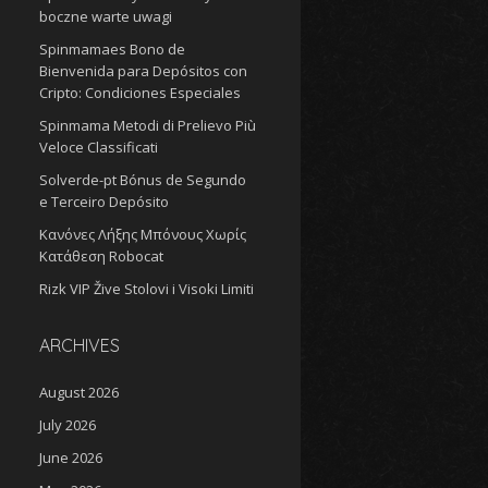
boczne warte uwagi
Spinmamaes Bono de
Bienvenida para Depósitos con
Cripto: Condiciones Especiales
Spinmama Metodi di Prelievo Più
Veloce Classificati
Solverde-pt Bónus de Segundo
e Terceiro Depósito
Κανόνες Λήξης Μπόνους Χωρίς
Κατάθεση Robocat
Rizk VIP Žive Stolovi i Visoki Limiti
ARCHIVES
August 2026
July 2026
June 2026