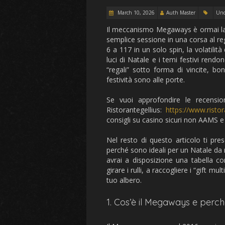
March 10, 2026
Auth Master
Unc
Il meccanismo Megaways è ormai la p
semplice sessione in una corsa al re
6 a 117 in un solo spin, la volatili
luci di Natale e i temi festivi rend
“regali” sotto forma di vincite, b
festività sono alle porte.
Se vuoi approfondire le recensioni
Ristorantegellius:
https://www.ristora
consigli su casino sicuri non AAMS e
Nel resto di questo articolo ti pr
perché sono ideali per un Natale da r
avrai a disposizione una tabella com
girare i rulli, a raccogliere i “gift mu
tuo albero.
1. Cos’è il Megaways e perch