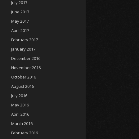
July 2017
June 2017
May 2017
April 2017
February 2017
January 2017
December 2016
November 2016
October 2016
August 2016
July 2016
May 2016
April 2016
March 2016
February 2016