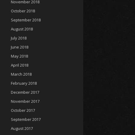
November 2018
October 2018
September 2018
August 2018
July 2018
June 2018
May 2018
April 2018
March 2018
February 2018
December 2017
November 2017
October 2017
September 2017
August 2017