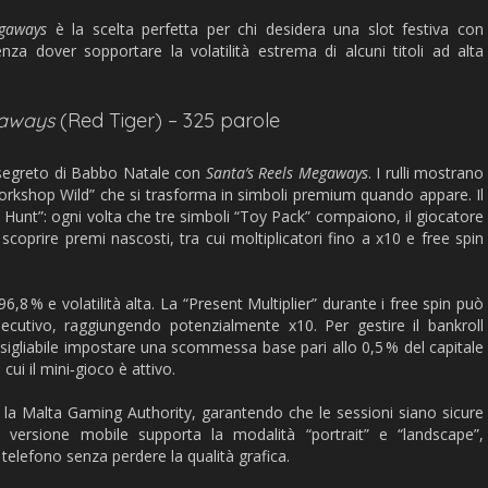
gaways
è la scelta perfetta per chi desidera una slot festiva con
nza dover sopportare la volatilità estrema di alcuni titoli ad alta
gaways
(Red Tiger) – 325 parole
 segreto di Babbo Natale con
Santa’s Reels Megaways
. I rulli mostrano
Workshop Wild” che si trasforma in simboli premium quando appare. Il
t Hunt”: ogni volta che tre simboli “Toy Pack” compaiono, il giocatore
scoprire premi nascosti, tra cui moltiplicatori fino a x10 e free spin
6,8 % e volatilità alta. La “Present Multiplier” durante i free spin può
cutivo, raggiungendo potenzialmente x10. Per gestire il bankroll
sigliabile impostare una scommessa base pari allo 0,5 % del capitale
ui il mini‑gioco è attivo.
n la Malta Gaming Authority, garantendo che le sessioni siano sicure
 versione mobile supporta la modalità “portrait” e “landscape”,
telefono senza perdere la qualità grafica.