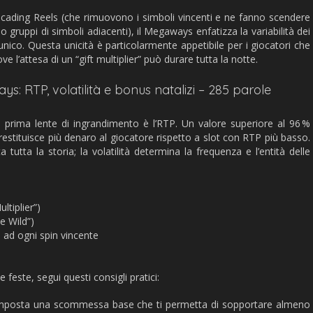
ascading Reels (che rimuovono i simboli vincenti e ne fanno scendere
o gruppi di simboli adiacenti), il Megaways enfatizza la variabilità dei
unico. Questa unicità è particolarmente appetibile per i giocatori che
e l’attesa di un “gift multiplier” può durare tutta la notte.
: RTP, volatilità e bonus natalizi – 285 parole
prima lente di ingrandimento è l’RTP. Un valore superiore al 96 %
 restituisce più denaro al giocatore rispetto a slot con RTP più basso.
tutta la storia; la volatilità determina la frequenza e l’entità delle
ltiplier”)
e Wild”)
o ad ogni spin vincente
 feste, segui questi consigli pratici:
 imposta una scommessa base che ti permetta di sopportare almeno