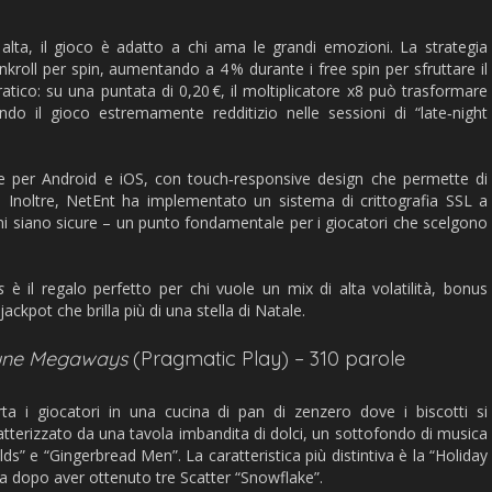
alta, il gioco è adatto a chi ama le grandi emozioni. La strategia
ankroll per spin, aumentando a 4 % durante i free spin per sfruttare il
atico: su una puntata di 0,20 €, il moltiplicatore x8 può trasformare
ndo il gioco estremamente redditizio nelle sessioni di “late‑night
e per Android e iOS, con touch‑responsive design che permette di
e. Inoltre, NetEnt ha implementato un sistema di crittografia SSL a
ni siano sicure – un punto fondamentale per i giocatori che scelgono
s
è il regalo perfetto per chi vuole un mix di alta volatilità, bonus
 jackpot che brilla più di una stella di Natale.
tune Megaways
(Pragmatic Play) – 310 parole
a i giocatori in una cucina di pan di zenzero dove i biscotti si
ratterizzato da una tavola imbandita di dolci, un sottofondo di musica
s” e “Gingerbread Men”. La caratteristica più distintiva è la “Holiday
a dopo aver ottenuto tre Scatter “Snowflake”.