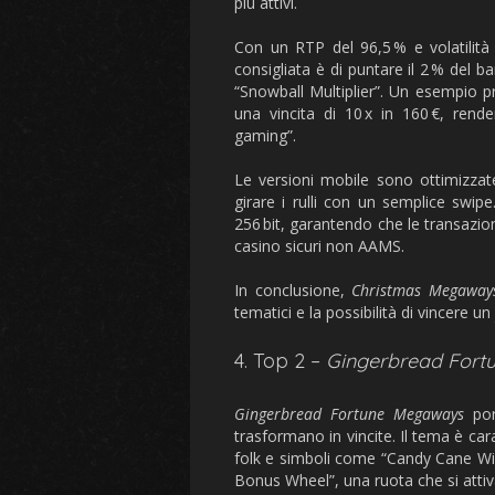
più attivi.
Con un RTP del 96,5 % e volatilità 
consigliata è di puntare il 2 % del b
“Snowball Multiplier”. Un esempio pr
una vincita di 10 x in 160 €, rende
gaming”.
Le versioni mobile sono ottimizzat
girare i rulli con un semplice swip
256 bit, garantendo che le transazio
casino sicuri non AAMS.
In conclusione,
Christmas Megaway
tematici e la possibilità di vincere un
4. Top 2 –
Gingerbread For
Gingerbread Fortune Megaways
port
trasformano in vincite. Il tema è ca
folk e simboli come “Candy Cane Wild
Bonus Wheel”, una ruota che si attiv