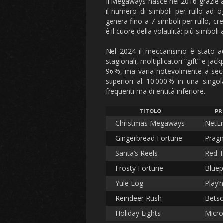
Il Megaways nasce nel 2016 grazie a
il numero di simboli per rullo ad o
genera fino a 7 simboli per rullo, cre
è il cuore della volatilità: più simb
Nel 2024 il meccanismo è stato ado
stagionali, moltiplicatori “gift” e j
96 %, ma varia notevolmente a seconda
superiori al 10 000 % in una singol
frequenti ma di entità inferiore.
TITOLO
PR
Christmas Megaways
NetE
Gingerbread Fortune
Pragm
Santa’s Reels
Red T
Frosty Fortune
Bluep
Yule Log
Play’
Reindeer Rush
Betso
Holiday Lights
Micr