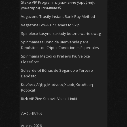
Stake VIP Program: тлумачэнне ўзроўняў,
узнагарод і прывілеяў
Vegazone Trustly Instant Bank Pay Method
Vegazone Low-RTP Games to Skip
Spinoloco kasyno zakłady boczne warte uwagi
Spinmamaes Bono de Bienvenida para
Depósitos con Cripto: Condiciones Especiales
Spinmama Metodi di Prelievo Più Veloce
Classificati
Solverde-pt Bónus de Segundo e Terceiro
Depósito
Κανόνες Λήξης Μπόνους Χωρίς Κατάθεση
Robocat
Rizk VIP Žive Stolovi i Visoki Limiti
ARCHIVES
August 2026