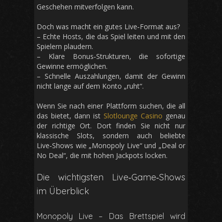
Geschehen mitverfolgen kann.
Doch was macht ein gutes Live‑Format aus?
– Echte Hosts, die das Spiel leiten und mit den
Spielern plaudern.
– Klare Bonus‑Strukturen, die sofortige
Gewinne ermöglichen.
– Schnelle Auszahlungen, damit der Gewinn
nicht lange auf dem Konto „ruht“.
Wenn Sie nach einer Plattform suchen, die all
das bietet, dann ist
Slotlounge Casino
genau
der richtige Ort. Dort finden Sie nicht nur
klassische Slots, sondern auch beliebte
Live‑Shows wie „Monopoly Live“ und „Deal or
No Deal“, die mit hohen Jackpots locken.
Die wichtigsten Live‑Game‑Shows
im Überblick
Monopoly Live – Das Brettspiel wird