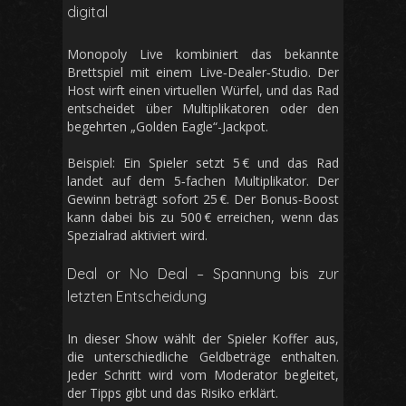
digital
Monopoly Live kombiniert das bekannte
Brettspiel mit einem Live‑Dealer‑Studio. Der
Host wirft einen virtuellen Würfel, und das Rad
entscheidet über Multiplikatoren oder den
begehrten „Golden Eagle“-Jackpot.
Beispiel: Ein Spieler setzt 5 € und das Rad
landet auf dem 5‑fachen Multiplikator. Der
Gewinn beträgt sofort 25 €. Der Bonus‑Boost
kann dabei bis zu 500 € erreichen, wenn das
Spezialrad aktiviert wird.
Deal or No Deal – Spannung bis zur
letzten Entscheidung
In dieser Show wählt der Spieler Koffer aus,
die unterschiedliche Geldbeträge enthalten.
Jeder Schritt wird vom Moderator begleitet,
der Tipps gibt und das Risiko erklärt.