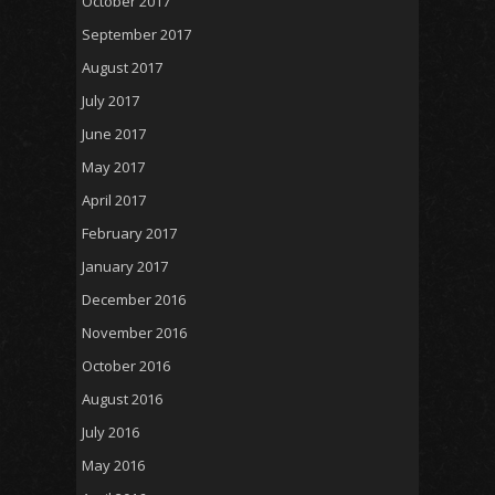
October 2017
September 2017
August 2017
July 2017
June 2017
May 2017
April 2017
February 2017
January 2017
December 2016
November 2016
October 2016
August 2016
July 2016
May 2016