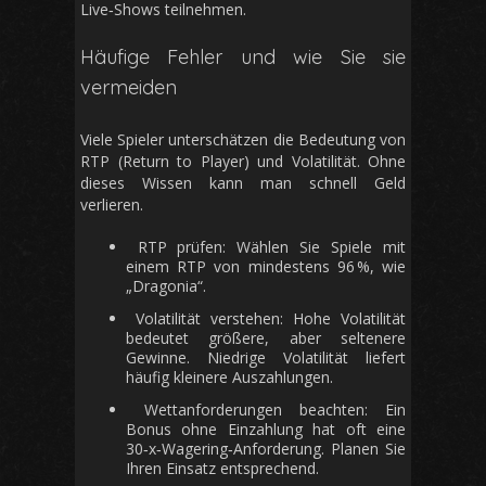
Live‑Shows teilnehmen.
Häufige Fehler und wie Sie sie
vermeiden
Viele Spieler unterschätzen die Bedeutung von
RTP (Return to Player) und Volatilität. Ohne
dieses Wissen kann man schnell Geld
verlieren.
RTP prüfen: Wählen Sie Spiele mit
einem RTP von mindestens 96 %, wie
„Dragonia“.
Volatilität verstehen: Hohe Volatilität
bedeutet größere, aber seltenere
Gewinne. Niedrige Volatilität liefert
häufig kleinere Auszahlungen.
Wettanforderungen beachten: Ein
Bonus ohne Einzahlung hat oft eine
30‑x‑Wagering‑Anforderung. Planen Sie
Ihren Einsatz entsprechend.