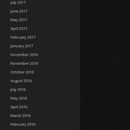
July 2017
June 2017
May 2017
April 2017
February 2017
January 2017
December 2016
November 2016
October 2016
August 2016
July 2016
May 2016
April 2016
March 2016
February 2016