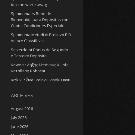
boczne warte uwagi
Spinmamaes Bono de
Bienvenida para Depósitos con
Cripto: Condiciones Especiales
Spinmama Metodi di Prelievo Più
Veloce Classificati
Solverde-pt Bónus de Segundo
e Terceiro Depósito
Κανόνες Λήξης Μπόνους Χωρίς
Κατάθεση Robocat
Rizk VIP Žive Stolovi i Visoki Limiti
ARCHIVES
August 2026
July 2026
June 2026