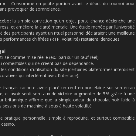
r »
– Consommé en petite portion avant le début du tournoi pour
 sans provoquer de somnolence.
lacebo : la simple conviction qu’un objet porte chance déclenche une
ress, et améliore la clarté mentale. Une étude menée par l’Université
des participants ayant un rituel personnel déclaraient une meilleure
 performances chiffrées (RTP, volatilité) restaient identiques.
gal
utilisé comme mise réelle (ex. : pari sur un œuf réel).
 ou comestibles qui ne créent pas de dépendance.
 les conditions d’utilisation du site (certaines plateformes interdisent
oratives qui interfèrent avec l’interface).
 français raconte avoir placé un œuf en porcelaine sur son écran
e, et avoir senti son taux de victoire augmenter de 5 % grâce à une
ur britannique affirme que la simple odeur du chocolat noir l’aide à
 sessions de machine à sous à haute volatilité.
 une pratique personnelle, simple à reproduire, et surtout compatible
 casino.