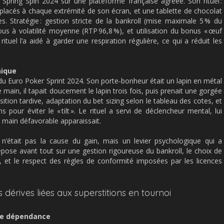
Spring Spin 2024 sur une plateforme française agréée. Son rituel :
) placés à chaque extrémité de son écran, et une tablette de chocolat
. Stratégie : gestion stricte de la bankroll (mise maximale 5 % du
ous à volatilité moyenne (RTP 96,8 %), et utilisation du bonus « œuf
ituel l’a aidé à garder une respiration régulière, ce qui a réduit les
nique
du Euro Poker Sprint 2024. Son porte‑bonheur était un lapin en métal
main, il tapait doucement le lapin trois fois, puis prenait une gorgée
osition tardive, adaptation du bet sizing selon le tableau des cotes, et
 pour éviter le « tilt ». Le rituel a servi de déclencheur mental, lui
 main défavorable apparaissait.
 n’était pas la cause du gain, mais un levier psychologique qui a
repose avant tout sur une gestion rigoureuse du bankroll, le choix de
e, et le respect des règles de conformité imposées par les licences
les dérives liées aux superstitions en tournoi
une dépendance