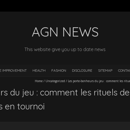
AGN NEWS
This website give you up to date news
E IMPROVEMENT
HEALTH
FASHION
DISCLOSURE
SITEMAP
CONTA
Home
/
Uncategorized
/
Les porte‑bonheurs du jeu : comment les ritu
rs du jeu : comment les rituels d
 en tournoi