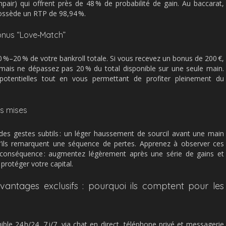
mpair) qui offrent près de 48 % de probabilité de gain. Au baccarat,
possède un RTP de 98,94 %.
bonus “Love‑Match”
–20 % de votre bankroll totale. Si vous recevez un bonus de 200 €,
 mais ne dépassez pas 20 % du total disponible sur une seule main.
 potentielles tout en vous permettant de profiter pleinement du
es mises
 des gestes subtils : un léger haussement de sourcil avant une main
u’ils remarquent une séquence de pertes. Apprenez à observer ces
 conséquence : augmentez légèrement après une série de gains et
protéger votre capital.
 avantages exclusifs : pourquoi ils comptent pour les
ble 24 h/24, 7 j/7, via chat en direct, téléphone privé et messagerie