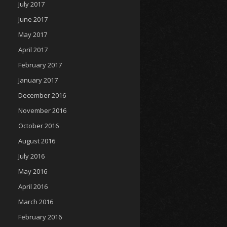
July 2017
June 2017
May 2017
April 2017
February 2017
January 2017
December 2016
November 2016
October 2016
August 2016
July 2016
May 2016
April 2016
March 2016
February 2016