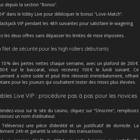
s depuis la section “Bonus”.
4” dans le lobby Live pour débloquer le bonus “Love‑Match”.
lackjack VIP pendant les 48 h suivantes pour satisfaire le wagering.
z les deux offres sans dépasser les limites de mise imposées.
 filet de sécurité pour les high rollers débutants
10 % des pertes nettes chaque semaine, avec un plafond de 200 €.
0 € sur le baccarat, vous recevrez 100 € le lundi suivant. Ce
ment à votre solde et peut être réinvesti immédiatement, offrant
re pour les joueurs qui souhaitent tester des mises plus élevées.
tables Live VIP : procédure pas à pas pour les novices
ndez‑vous sur le site du casino, cliquez sur “S’inscrire”, remplissez
sissez un nom d’utilisateur.
 – Téléversez une pièce d’identité et un justificatif de domicile. La
ment 24 h et garantit la sécurité des transactions.