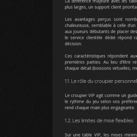
La différence majeure avec les tabl
plus larges, un support client priorit
Les avantages perçus sont nombr
chaleureuse, semblable à celle d’un 
aux joueurs débutants de placer des 
le service clientèle dédié répond r
décision.
Ces caractéristiques répondent aux
premières parties. Au lieu d’être 
chaque détail (boissons virtuelles, 
1.1. Le rôle du croupier personnel
Le croupier VIP agit comme un guide 
le rythme du jeu selon vos préféren
rend chaque main plus engageante.
1.2. Les limites de mise flexibles
Sur une table VIP, les mises minim