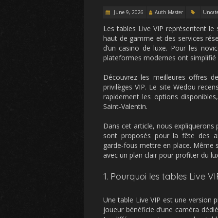
June 9, 2026
Auth Master
Uncate
Les tables Live VIP représentent le
haut de gamme et des services rése
d’un casino de luxe. Pour les novic
plateformes modernes ont simplifié ch
Découvrez les meilleures offres 
privilèges VIP. Le site Wedou rece
rapidement les options disponibles
Saint‑Valentin.
Dans cet article, nous expliquerons 
sont proposés pour la fête des am
garde‑fous mettre en place. Même si 
avec un plan clair pour profiter du lu
1. Pourquoi les tables Live 
Une table Live VIP est une version pr
joueur bénéficie d’une caméra dédiée