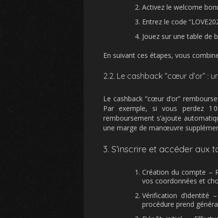
Activez le welcome bonu
Entrez le code “LOVE202
Jouez sur une table de b
En suivant ces étapes, vous combine
2.2. Le cashback “cœur d’or” : un
Le cashback “cœur d’or” rembourse 
Par exemple, si vous perdez 1 00
remboursement s’ajoute automatique
une marge de manœuvre supplémentai
3. S’inscrire et accéder aux 
Création du compte – Re
vos coordonnées et choi
Vérification d’identité
procédure prend générale