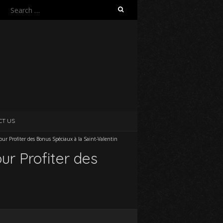
Search
for:
CT US
ur Profiter des Bonus Spéciaux à la Saint‑Valentin
ur Profiter des