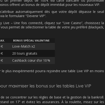
uez un premier dépôt de 100 € via carte bancaire ou portefeuille
casinos offrent un bonus de dépôt immédiat pour les nouveaux VIP.
 s’attribue automatiquement dès que votre dépôt dépasse le seuil
ia le formulaire “Devenir VIP”.
y Live – Une fois connecté, cliquez sur “Live Casino”, choisissez la
re vous permet de sélectionner la table de votre jeu préféré (blackjack,
AX.
BONUS SPÉCIAL VALENTINE
 €
Love‑Match x2
 €
20 tours gratuits
 €
Cashback cœur d’or 10 %
 le plus inexpérimenté pourra rejoindre une table Live VIP en moins
pour maximiser les bonus sur les tables Live VIP
 de se concentrer sur les règles de base et la gestion de la bankroll.
“stand on 17” et évitez les assurances. À la roulette, misez sur les