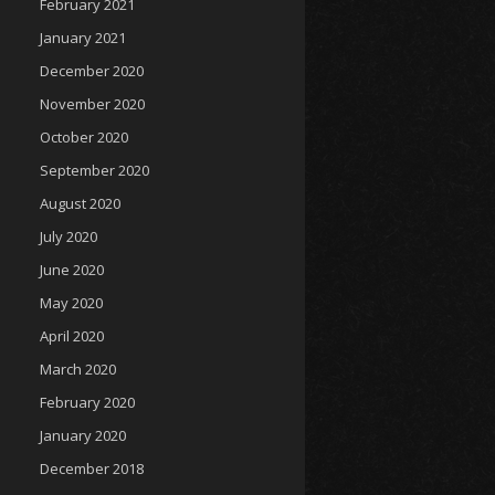
February 2021
January 2021
December 2020
November 2020
October 2020
September 2020
August 2020
July 2020
June 2020
May 2020
April 2020
March 2020
February 2020
January 2020
December 2018