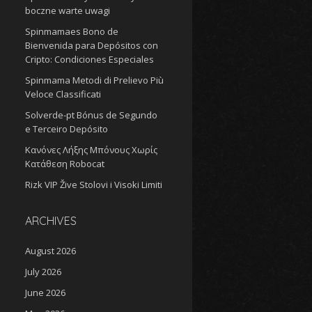
boczne warte uwagi
Spinmamaes Bono de
Bienvenida para Depósitos con
Cripto: Condiciones Especiales
Spinmama Metodi di Prelievo Più
Veloce Classificati
Solverde-pt Bónus de Segundo
e Terceiro Depósito
Κανόνες Λήξης Μπόνους Χωρίς
Κατάθεση Robocat
Rizk VIP Žive Stolovi i Visoki Limiti
ARCHIVES
August 2026
July 2026
June 2026