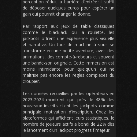
perception réduit la barrière d’entrée : il suffit
de déposer quelques euros pour espérer un
gain qui pourrait changer la donne.
Par rapport aux jeux de table classiques
comme le blackjack ou la roulette, les
jackpots offrent une expérience plus visuelle
et narrative. Un tour de machine à sous se
transforme en une petite aventure, avec des
animations, des compte‑à‑rebours et souvent
une bande‑son originale. Cette immersion est
moins intimidante pour quelqu’un qui ne
maîtrise pas encore les règles complexes du
croupier.
Les données recueillies par les opérateurs en
2023‑2024 montrent que près de 48 % des
nouveaux inscrits citent les jackpots comme
principale motivation d’inscription. Chez les
plateformes qui affichent leurs statistiques, le
nombre de joueurs actifs a bondi de 22 % dès
le lancement d’un jackpot progressif majeur.