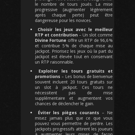
le nombre de tours joués. La mise
progressive (augmenter légèrement
après chaque perte) peut être
dangereuse pour les novices.
Choisir les jeux avec le meilleur
RTP et contribution
– Un slot comme
Divine Fortune
offre un RTP de 96,6 %
et contribue 5 % de chaque mise au
jackpot. Priorisez les jeux où la part du
jackpot est élevée tout en conservant
un RTP raisonnable.
Exploiter les tours gratuits et
promotions
– Les bonus de bienvenue
souvent incluent 20 tours gratuits sur
un slot à jackpot. Ces tours ne
nécessitent pas de mise
supplémentaire et augmentent vos
chances de déclencher le gain.
Éviter les pièges courants
– Ne
misez jamais plus que ce que vous
pouvez vous permettre de perdre. Les
jackpots progressifs attirent les joueurs
à augmenter leurs mises de façon