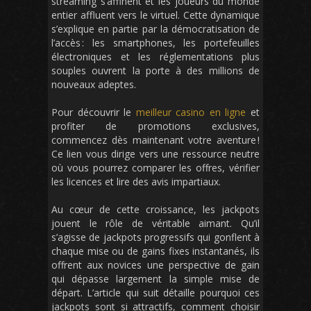
streaming s’affinent et les joueurs du monde
entier affluent vers le virtuel. Cette dynamique
s’explique en partie par la démocratisation de
l’accès : les smartphones, les portefeuilles
électroniques et les réglementations plus
souples ouvrent la porte à des millions de
nouveaux adeptes.
Pour découvrir le
meilleur casino en ligne
et
profiter de promotions exclusives,
commencez dès maintenant votre aventure !
Ce lien vous dirige vers une ressource neutre
où vous pourrez comparer les offres, vérifier
les licences et lire des avis impartiaux.
Au cœur de cette croissance, les jackpots
jouent le rôle de véritable aimant. Qu’il
s’agisse de jackpots progressifs qui gonflent à
chaque mise ou de gains fixes instantanés, ils
offrent aux novices une perspective de gain
qui dépasse largement la simple mise de
départ. L’article qui suit détaille pourquoi ces
jackpots sont si attractifs, comment choisir