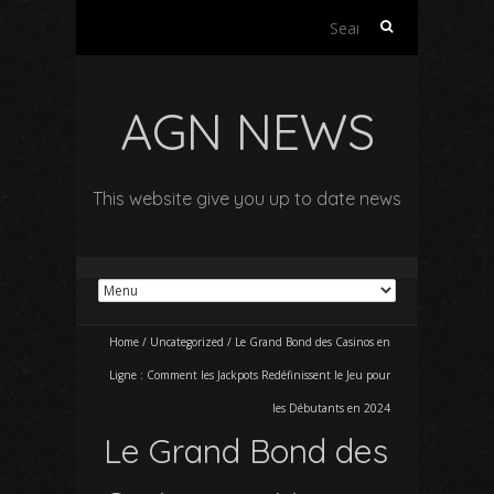
Search
for:
AGN NEWS
This website give you up to date news
Home
/
Uncategorized
/
Le Grand Bond des Casinos en
Ligne : Comment les Jackpots Redéfinissent le Jeu pour
les Débutants en 2024
Le Grand Bond des