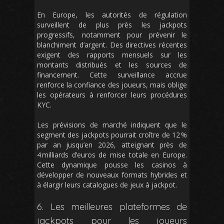
En Europe, les autorités de régulation
surveillent de plus près les jackpots
progressifs, notamment pour prévenir le
blanchiment d’argent. Des directives récentes
exigent des rapports mensuels sur les
montants distribués et les sources de
financement. Cette surveillance accrue
renforce la confiance des joueurs, mais oblige
les opérateurs à renforcer leurs procédures
KYC.
Les prévisions de marché indiquent que le
segment des jackpots pourrait croître de 12 %
par an jusqu’en 2026, atteignant près de
4 milliards d’euros de mise totale en Europe.
Cette dynamique pousse les casinos à
développer de nouveaux formats hybrides et
à élargir leurs catalogues de jeux à jackpot.
6. Les meilleures plateformes de
jackpots pour les joueurs