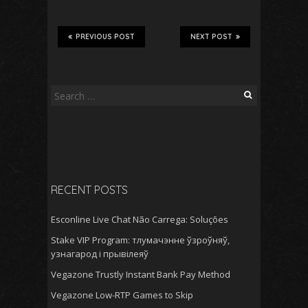
PREVIOUS POST
NEXT POST
Search
for:
RECENT POSTS
Esconline Live Chat Não Carrega: Soluções
Stake VIP Program: тлумачэнне ўзроўняў,
узнагарод і прывілеяў
Vegazone Trustly Instant Bank Pay Method
Vegazone Low-RTP Games to Skip