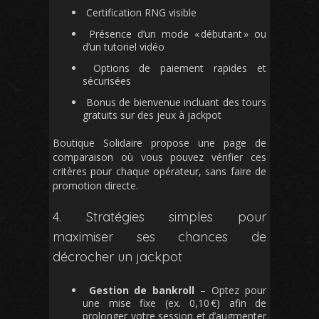
Certification RNG visible
Présence d’un mode « débutant » ou
d’un tutoriel vidéo
Options de paiement rapides et
sécurisées
Bonus de bienvenue incluant des tours
gratuits sur des jeux à jackpot
Boutique Solidaire propose une page de
comparaison où vous pouvez vérifier ces
critères pour chaque opérateur, sans faire de
promotion directe.
4. Stratégies simples pour
maximiser ses chances de
décrocher un jackpot
Gestion de bankroll
– Optez pour
une mise fixe (ex. 0,10 €) afin de
prolonger votre session et d’augmenter