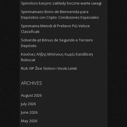
Spinoloco kasyno zakłady boczne warte uwagi
Spinmamaes Bono de Bienvenida para
Depósitos con Cripto: Condiciones Especiales
Spinmama Metodi di Prelievo Più Veloce
Classificati
Solverde-pt Bónus de Segundo e Terceiro
Depósito
Κανόνες Λήξης Μπόνους Χωρίς Κατάθεση
Robocat
Rizk VIP Žive Stolovi i Visoki Limiti
ARCHIVES
August 2026
July 2026
June 2026
May 2026