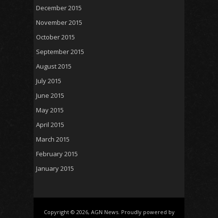
December 2015
November 2015
October 2015
September 2015
August 2015
July 2015
June 2015
May 2015
April 2015
March 2015
February 2015
January 2015
Copyright © 2026, AGN News. Proudly powered by