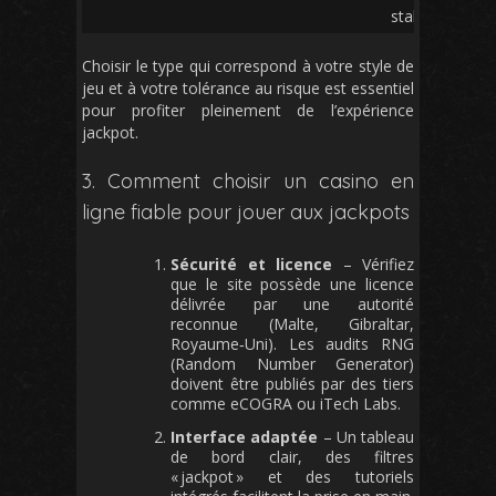
stable
Choisir le type qui correspond à votre style de
jeu et à votre tolérance au risque est essentiel
pour profiter pleinement de l’expérience
jackpot.
3. Comment choisir un casino en
ligne fiable pour jouer aux jackpots
Sécurité et licence
– Vérifiez
que le site possède une licence
délivrée par une autorité
reconnue (Malte, Gibraltar,
Royaume‑Uni). Les audits RNG
(Random Number Generator)
doivent être publiés par des tiers
comme eCOGRA ou iTech Labs.
Interface adaptée
– Un tableau
de bord clair, des filtres
« jackpot » et des tutoriels