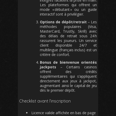
intégrés facilitent la prise en main.
Les plateformes qui offrent un
mode « débutant » ou un guide
interactif sont à privilégier.
Options de dépôt/retrait
– Les
méthodes populaires (Visa,
MasterCard, Trustly, Skrill) avec
des délais de retrait sous 24 h
rassurent les joueurs. Un service
client disponible 24/7 et
multilingue (français inclus) est un
critère de confort.
Bonus de bienvenue orientés
jackpots
– Certains casinos
offrent des crédits
supplémentaires qui s’appliquent
directement aux jeux à jackpot,
augmentant ainsi le capital de jeu
dès le premier dépôt.
Checklist avant l’inscription
Licence valide affichée en bas de page