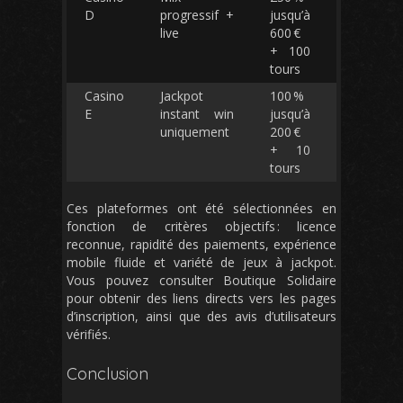
D
progressif +
jusqu’à
Regulator
live
600 €
Authority
+ 100
tours
Casino
Jackpot
100 %
France
E
instant win
jusqu’à
ARJEL
uniquement
200 €
(ex‑ANJ)
+ 10
tours
Ces plateformes ont été sélectionnées en
fonction de critères objectifs : licence
reconnue, rapidité des paiements, expérience
mobile fluide et variété de jeux à jackpot.
Vous pouvez consulter Boutique Solidaire
pour obtenir des liens directs vers les pages
d’inscription, ainsi que des avis d’utilisateurs
vérifiés.
Conclusion