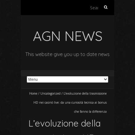
Search
for:
AGN NEWS
This website give you up to date news
Home
/
Uncategorized
/
L’evoluzione della trasmissione
HD nei casinò live: da una curiosità tecnica ai bonus
che fanno la differenza
L’evoluzione della