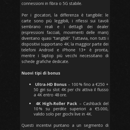
connessioni in fibra o 5G stabile.
Per i giocatori, la differenza è tangibile: le
carte sono più leggibili, i riflessi sui tavoli
sembrano reali e i dettagli dei dealer
(espressioni facciali, movimenti delle mani)
diventano quasi “tangibili”. Tuttavia, non tutti i
dispositivi supportano 4K; la maggior parte dei
telefoni Android e iPhone 13+ è pronta,
mentre i laptop più vecchi necessitano di
schede grafiche dedicate.
Nuovi tipi di bonus
Ultra‑HD Bonus
– 100 % fino a €250 +
50 giri su slot 4K per chi attiva il flusso
a 4K entro 48 ore.
4K High‑Roller Pack
– Cashback del
10 % su perdite superiori a €5.000,
valido solo per giochi live in 4K.
Questi incentivi puntano a un segmento di