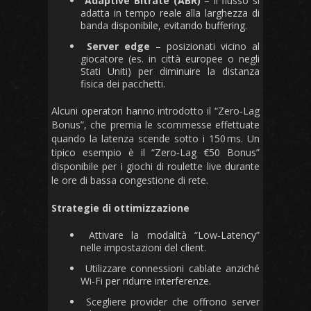
Adaptive Bitrate (ABR)
– il flusso si
adatta in tempo reale alla larghezza di
banda disponibile, evitando buffering.
Server edge
– posizionati vicino al
giocatore (es. in città europee o negli
Stati Uniti) per diminuire la distanza
fisica dei pacchetti.
Alcuni operatori hanno introdotto il “Zero‑Lag
Bonus”, che premia le scommesse effettuate
quando la latenza scende sotto i 150 ms. Un
tipico esempio è il “Zero‑Lag €50 Bonus”
disponibile per i giochi di roulette live durante
le ore di bassa congestione di rete.
Strategie di ottimizzazione
Attivare la modalità “Low‑Latency”
nelle impostazioni del client.
Utilizzare connessioni cablate anziché
Wi‑Fi per ridurre interferenze.
Scegliere provider che offrono server