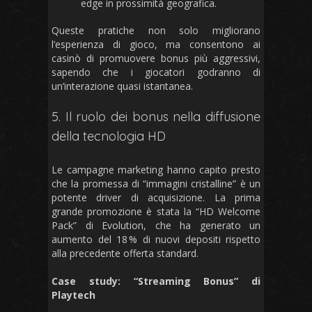
edge in prossimità geografica.
Queste pratiche non solo migliorano
l’esperienza di gioco, ma consentono ai
casinò di promuovere bonus più aggressivi,
sapendo che i giocatori godranno di
un’interazione quasi istantanea.
5. Il ruolo dei bonus nella diffusione
della tecnologia HD
Le campagne marketing hanno capito presto
che la promessa di “immagini cristalline” è un
potente driver di acquisizione. La prima
grande promozione è stata la “HD Welcome
Pack” di Evolution, che ha generato un
aumento del 18 % di nuovi depositi rispetto
alla precedente offerta standard.
Case study: “Streaming Bonus” di
Playtech