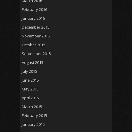
March 2016
February 2016
January 2016
December 2015
November 2015
October 2015
September 2015
August 2015
July 2015
June 2015
May 2015
April 2015
March 2015
February 2015
January 2015