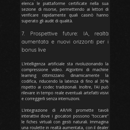
elenca le piattaforme certificate nella sua
sezione di risorse, permettendo ai lettori di
verificare rapidamente quali casinò hanno
superato gli audit di qualità.
7. Prospettive future: IA, realtà
aumentata e nuovi orizzonti per i
bonus live
L’intelligenza artificiale sta rivoluzionando la
compressione video. Algoritmi di machine
learning ottimizzano dinamicamente la
codifica, riducendo la latenza di fino al 30 %
rispetto ai codec tradizionali. Inoltre, l’AI può
rilevare in tempo reale eventuali artefatti visivi
e correggerli senza interruzioni.
L’integrazione di AR/VR promette tavoli
interattivi dove i giocatori possono “toccare”
le fiches virtuali con gesti naturali. Immagina
una roulette in realtà aumentata, con il dealer