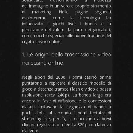
dell’immagine in un vero e proprio strumento
di marketing. Nelle pagine seguenti
esploreremo come la tecnologia ha
influenzato i giochi live, i bonus e la
percezione del valore da parte dei giocatori,
con un occhio speciale alle nuove frontiere del
crypto casino online.
1. Le origini della trasmissione video
nei casinò online
Negli albori del 2000, i primi casinò online
puntarono a replicare il classico modello di
gioco a distanza tramite Flash e video a bassa
risoluzione (circa 240 p). La banda larga era
ancora in fase di diffusione e le connessioni
dial‑up limitavano la larghezza di banda a
pochi kilobit al secondo. I primi tentativi di
streaming live, perciò, si riducevano a brevi
clip pre‑registrate o a feed a 320 p con latenza
evidente.