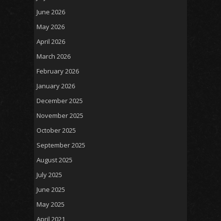
June 2026
May 2026
April 2026
March 2026
February 2026
January 2026
December 2025
November 2025
October 2025
September 2025
August 2025
July 2025
June 2025
May 2025
April 2021