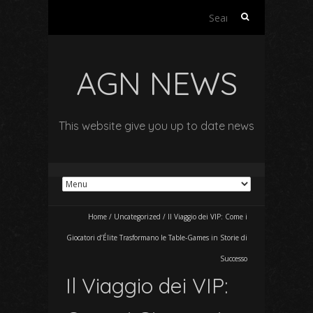
Search
for:
AGN NEWS
This website give you up to date news
Home
/
Uncategorized
/
Il Viaggio dei VIP: Come i
Giocatori d’Élite Trasformano le Table‑Games in Storie di
Successo
Il Viaggio dei VIP: