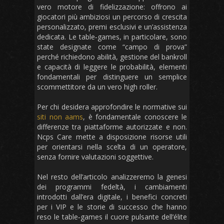
vero motore di fidelizzazione: offrono ai
giocatori più ambiziosi un percorso di crescita
personalizzato, premi esclusivi e un’assistenza
dedicata. Le table‑games, in particolare, sono
state designate come “campo di prova”
perché richiedono abilità, gestione del bankroll
e capacità di leggere le probabilità, elementi
fondamentali per distinguere un semplice
scommettitore da un vero high roller.
Per chi desidera approfondire le normative sui
siti non aams
, è fondamentale conoscere le
differenze tra piattaforme autorizzate e non.
Ncps Care mette a disposizione risorse utili
per orientarsi nella scelta di un operatore,
senza fornire valutazioni soggettive.
Nel resto dell’articolo analizzeremo la genesi
dei programmi fedeltà, i cambiamenti
introdotti dall’era digitale, i benefici concreti
per i VIP e le storie di successo che hanno
reso le table‑games il cuore pulsante dell’élite