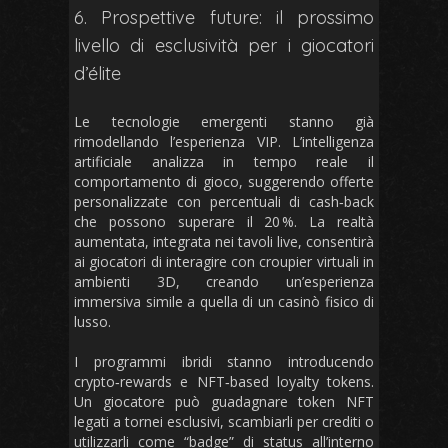
6. Prospettive future: il prossimo
livello di esclusività per i giocatori
d’élite
Le tecnologie emergenti stanno già
rimodellando l’esperienza VIP. L’intelligenza
artificiale analizza in tempo reale il
comportamento di gioco, suggerendo offerte
personalizzate con percentuali di cash‑back
che possono superare il 20 %. La realtà
aumentata, integrata nei tavoli live, consentirà
ai giocatori di interagire con croupier virtuali in
ambienti 3D, creando un’esperienza
immersiva simile a quella di un casinò fisico di
lusso.
I programmi ibridi stanno introducendo
crypto‑rewards e NFT‑based loyalty tokens.
Un giocatore può guadagnare token NFT
legati a tornei esclusivi, scambiarli per crediti o
utilizzarli come “badge” di status all’interno