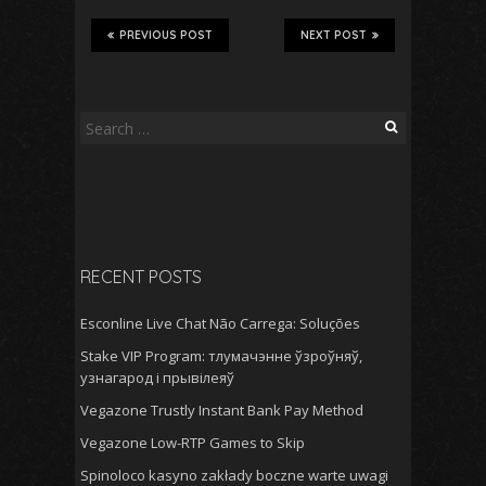
PREVIOUS POST
NEXT POST
Search
for:
RECENT POSTS
Esconline Live Chat Não Carrega: Soluções
Stake VIP Program: тлумачэнне ўзроўняў,
узнагарод і прывілеяў
Vegazone Trustly Instant Bank Pay Method
Vegazone Low-RTP Games to Skip
Spinoloco kasyno zakłady boczne warte uwagi