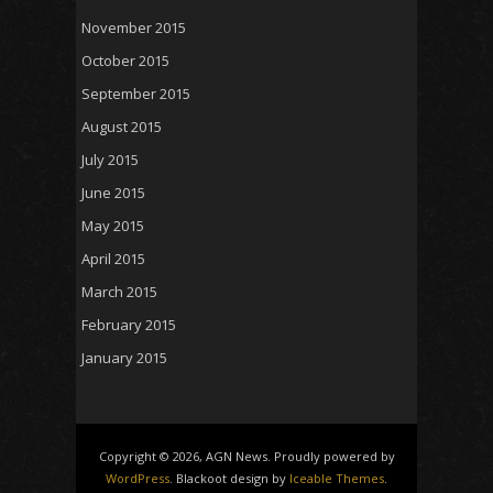
November 2015
October 2015
September 2015
August 2015
July 2015
June 2015
May 2015
April 2015
March 2015
February 2015
January 2015
Copyright © 2026, AGN News. Proudly powered by
WordPress
. Blackoot design by
Iceable Themes
.