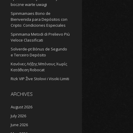
boczne warte uwagi
Spinmamaes Bono de
Bienvenida para Depósitos con
Cripto: Condiciones Especiales
Spinmama Metodi di Prelievo Più
Veloce Classificati
Solverde-pt Bónus de Segundo
e Terceiro Depósito
Κανόνες Λήξης Μπόνους Χωρίς
Κατάθεση Robocat
Rizk VIP Žive Stolovi i Visoki Limiti
ARCHIVES
August 2026
July 2026
June 2026