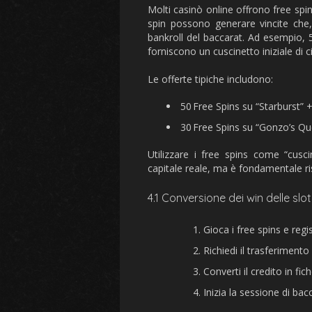
Molti casinò online offrono free spi
spin possono generare vincite che,
bankroll del baccarat. Ad esempio, 
forniscono un cuscinetto iniziale di c
Le offerte tipiche includono:
50 Free Spins su “Starburst” +
30 Free Spins su “Gonzo’s Que
Utilizzare i free spins come “cusci
capitale reale, ma è fondamentale ri
4.1 Conversione dei win delle slot
Gioca i free spins e regis
Richiedi il trasferiment
Converti il credito in fi
Inizia la sessione di bac