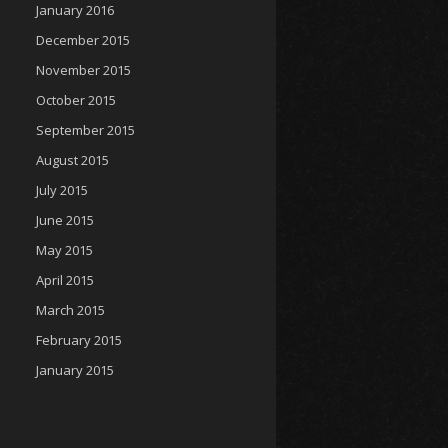
January 2016
December 2015
November 2015
October 2015
September 2015
August 2015
July 2015
June 2015
May 2015
April 2015
March 2015
February 2015
January 2015