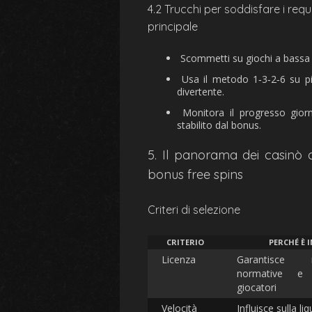
4.2 Trucchi per soddisfare i re
principale
Scommetti su giochi a bassa 
Usa il metodo 1‑3‑2‑6 su p
divertente.
Monitora il progresso gior
stabilito dal bonus.
5. Il panorama dei casinò o
bonus free spins
Criteri di selezione
CRITERIO
PERCHÉ È
Licenza
Garantisce r
normative e 
giocatori
Velocità
Influisce sulla li