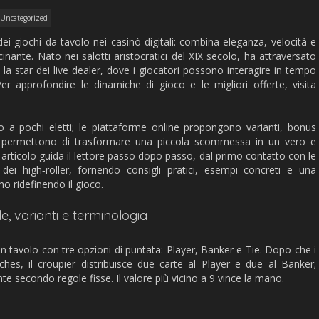
Uncategorized
 dei giochi da tavolo nei casinò digitali: combina eleganza, velocità e
ante. Nato nei salotti aristocratici del XIX secolo, ha attraversato
 la star dei live dealer, dove i giocatori possono interagire in tempo
Per approfondire le dinamiche di gioco e le migliori offerte, visita
o a pochi eletti; le piattaforme online propongono varianti, bonus
he permettono di trasformare una piccola scommessa in un vero e
 articolo guida il lettore passo dopo passo, dal primo contatto con le
 dei high‑roller, fornendo consigli pratici, esempi concreti e una
o ridefinendo il gioco.
le, varianti e terminologia
 tavolo con tre opzioni di puntata: Player, Banker e Tie. Dopo che i
ches, il croupier distribuisce due carte al Player e due al Banker;
e secondo regole fisse. Il valore più vicino a 9 vince la mano.