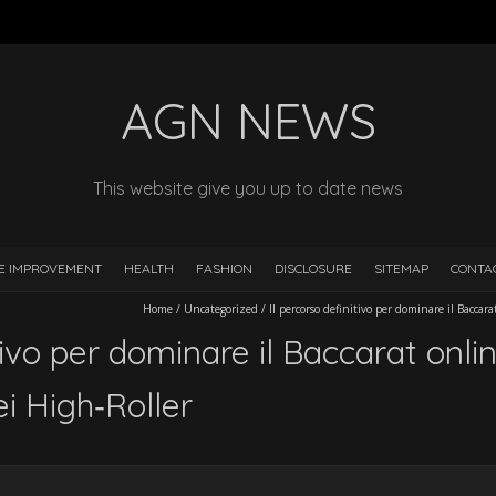
AGN NEWS
This website give you up to date news
E IMPROVEMENT
HEALTH
FASHION
DISCLOSURE
SITEMAP
CONTA
Home
/
Uncategorized
/
Il percorso definitivo per dominare il Baccar
tivo per dominare il Baccarat onli
i High‑Roller