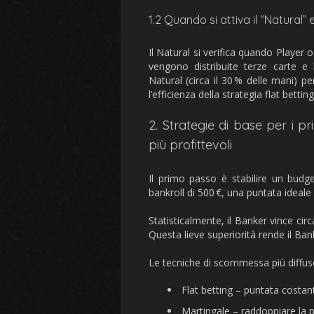
1.2 Quando si attiva il “Natural” 
Il Natural si verifica quando Player
vengono distribuite terze carte 
Natural (circa il 30 % delle mani) p
l’efficienza della strategia flat betting
2. Strategie di base per i 
più profittevoli
Il primo passo è stabilire un budg
bankroll di 500 €, una puntata ideale v
Statisticalmente, il Banker vince circ
Questa lieve superiorità rende il Ban
Le tecniche di scommessa più diffus
Flat betting – puntata costante
Martingale – raddoppiare la pu