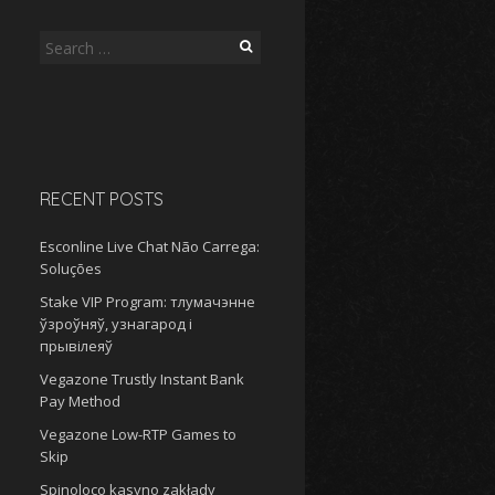
Search
for:
RECENT POSTS
Esconline Live Chat Não Carrega:
Soluções
Stake VIP Program: тлумачэнне
ўзроўняў, узнагарод і
прывілеяў
Vegazone Trustly Instant Bank
Pay Method
Vegazone Low-RTP Games to
Skip
Spinoloco kasyno zakłady