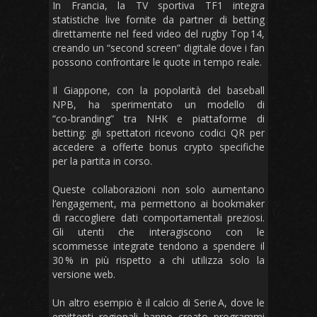
In Francia, la TV sportiva TF1 integra
statistiche live fornite da partner di betting
direttamente nel feed video del rugby Top 14,
creando un “second screen” digitale dove i fan
possono confrontare le quote in tempo reale.
Il Giappone, con la popolarità del baseball
NPB, ha sperimentato un modello di
“co‑branding” tra NHK e piattaforme di
betting: gli spettatori ricevono codici QR per
accedere a offerte bonus crypto specifiche
per la partita in corso.
Queste collaborazioni non solo aumentano
l’engagement, ma permettono ai bookmaker
di raccogliere dati comportamentali preziosi.
Gli utenti che interagiscono con le
scommesse integrate tendono a spendere il
30 % in più rispetto a chi utilizza solo la
versione web.
Un altro esempio è il calcio di Serie A, dove le
emittenti regionali hanno creato programmi