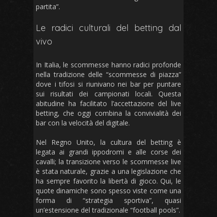
partita”.
Le radici culturali del betting dal
vivo
In Italia, le scommesse hanno radici profonde
nella tradizione delle “scommesse di piazza”
dove i tifosi si riunivano nei bar per puntare
sui risultati dei campionati locali. Questa
abitudine ha facilitato l’accettazione del live
betting, che oggi combina la convivialità dei
bar con la velocità del digitale.
Nel Regno Unito, la cultura del betting è
legata ai grandi ippodromi e alle corse dei
cavalli; la transizione verso le scommesse live
è stata naturale, grazie a una legislazione che
ha sempre favorito la libertà di gioco. Qui, le
quote dinamiche sono spesso viste come una
forma di “strategia sportiva”, quasi
un’estensione del tradizionale “football pools”.