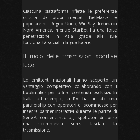
Ciascuna piattaforma riflette le preferenze
culturali dei propri mercati: BetMaster è
popolare nel Regno Unito, WinPlay domina in
Nord America, mentre StarBet ha una forte
penetrazione in Asia grazie alle sue
funzionalità social in lingua locale.
Il ruolo delle trasmissioni sportive
locali
Le emittenti nazionali hanno scoperto un
vantaggio competitivo collaborando con i
bookmaker per offrire contenuti esclusivi. In
Italia, ad esempio, la RAI ha lanciato una
partnership con operatori di scommesse per
inserire banner interattivi durante le partite di
Serie A, consentendo agli spettatori di aprire
una scommessa senza lasciare la
trasmissione.