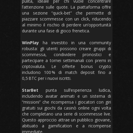
pulita, ideale per chi vuole concentrare
l’attenzione sulle quote. La piattaforma offre
una sezione “quick‑bet” che permette di
piazzare scommesse con un click, riducendo
al minimo il rischio di perdere un’opportunità
durante una fase di gioco frenetica.
WinPlay
ha investito in una community
robusta: gli utenti possono creare gruppi di
scommessa, condividere pronostici e
partecipare a tornei settimanali con premi in
criptovaluta. Le offerte bonus crypto
includono 100 % di match deposit fino a
0,5 BTC per i nuovi iscritti.
StarBet
punta sull’esperienza ludica,
includendo avatar animati e un sistema di
“missioni” che ricompensa i giocatori con giri
gratuiti sui giochi da casinò online ogni volta
che completano una serie di scommesse live.
Questo approccio attrae un pubblico giovane,
abituato a gamification e a ricompense
immediate.