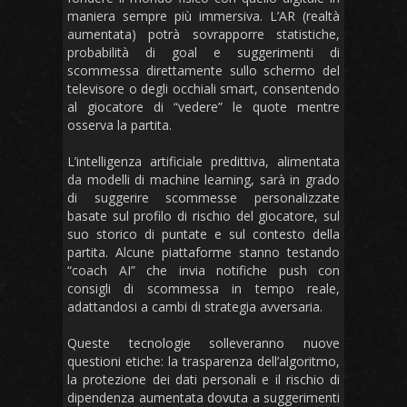
maniera sempre più immersiva. L’AR (realtà
aumentata) potrà sovrapporre statistiche,
probabilità di goal e suggerimenti di
scommessa direttamente sullo schermo del
televisore o degli occhiali smart, consentendo
al giocatore di “vedere” le quote mentre
osserva la partita.
L’intelligenza artificiale predittiva, alimentata
da modelli di machine learning, sarà in grado
di suggerire scommesse personalizzate
basate sul profilo di rischio del giocatore, sul
suo storico di puntate e sul contesto della
partita. Alcune piattaforme stanno testando
“coach AI” che invia notifiche push con
consigli di scommessa in tempo reale,
adattandosi a cambi di strategia avversaria.
Queste tecnologie solleveranno nuove
questioni etiche: la trasparenza dell’algoritmo,
la protezione dei dati personali e il rischio di
dipendenza aumentata dovuta a suggerimenti