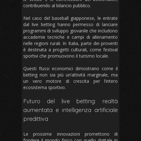
contribuendo al bilancio pubblico.
Nel caso del baseball giapponese, le entrate
dal live betting hanno permesso di lanciare
programmi di sviluppo giovanile che includono
accademie tecniche e campi di allenamento
nelle regioni rurali. In Italia, parte dei proventi
è destinata a progetti culturali, come festival
sportivi che promuovono il turismo locale.
Questi flussi economici dimostrano come il
betting non sia più un’attività marginale, ma
un vero motore di crescita per l’intero
ecosistema sportivo.
Futuro del live betting: realtà
aumentata e intelligenza artificiale
predittiva
Le prossime innovazioni promettono di
fondere il mondo fisico con quello digitale in