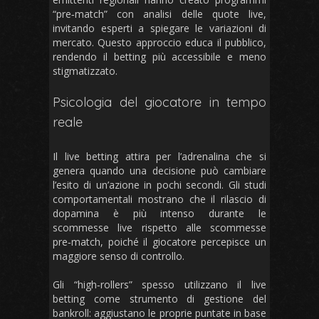
“pre‑match” con analisi delle quote live,
invitando esperti a spiegare le variazioni di
mercato. Questo approccio educa il pubblico,
rendendo il betting più accessibile e meno
stigmatizzato.
Psicologia del giocatore in tempo
reale
Il live betting attira per l’adrenalina che si
genera quando una decisione può cambiare
l’esito di un’azione in pochi secondi. Gli studi
comportamentali mostrano che il rilascio di
dopamina è più intenso durante le
scommesse live rispetto alle scommesse
pre‑match, poiché il giocatore percepisce un
maggiore senso di controllo.
Gli “high‑rollers” spesso utilizzano il live
betting come strumento di gestione del
bankroll: aggiustano le proprie puntate in base