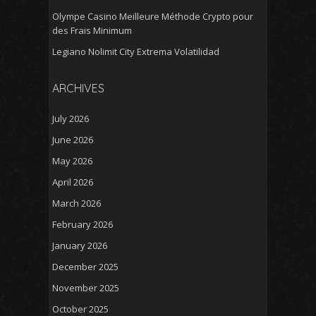
Olympe Casino Meilleure Méthode Crypto pour
des Frais Minimum
Legiano Nolimit City Extrema Volatilidad
ARCHIVES
July 2026
June 2026
May 2026
April 2026
March 2026
February 2026
January 2026
December 2025
November 2025
October 2025