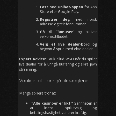
Last ned Unibet‑appen
fra App
Store eller Google Play.
Registrer deg
med norsk
adresse og telefonnummer.
Gå til “Bonuser”
og aktiver
velkomsttilbudet.
Velg et live dealer‑bord
og
begynn å spille med ekte dealer.
Expert Advice:
Bruk alltid Wi‑Fi når du spiller
live dealer for å unngå buffering og sikre jevn
streaming.
Vanlige feil – unngå film‑mytene
Mange spillere tror at:
“Alle kasinoer er likt.”
Sannheten er
at lisens, spillutvalg og
betalingshastighet varierer kraftig.