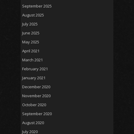
September 2025
August 2025
July 2025
June 2025
May 2025
April 2021
March 2021
February 2021
January 2021
December 2020
November 2020
October 2020
September 2020
August 2020
July 2020