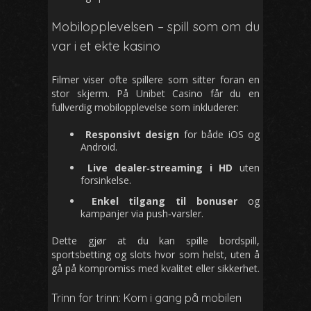
Mobilopplevelsen – spill som om du
var i et ekte kasino
Filmer viser ofte spillere som sitter foran en
stor skjerm. På Unibet Casino får du en
fullverdig mobilopplevelse som inkluderer:
Responsivt design
for både iOS og
Android.
Live dealer‑streaming i HD
uten
forsinkelse.
Enkel tilgang til bonuser
og
kampanjer via push‑varsler.
Dette gjør at du kan spille bordspill,
sportsbetting og slots hvor som helst, uten å
gå på kompromiss med kvalitet eller sikkerhet.
Trinn for trinn: Kom i gang på mobilen