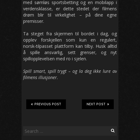
med sømløs sportsbetting og en mobilapp i
verdensklasse, er dette stedet der filmens
drøm blir til virkelighet – på dine egne
premisser.
Ta steget fra skjermen til bordet i dag, og
opplev forskjellen som kun en regulert,
norsk‑tilpasset plattform kan tilby. Husk alltid
å spille ansvarlig, sett grenser, og nyt
spillopplevelsen med ro i sjelen.
Spill smart, spill trygt – og la deg ikke lure av
filmens illusjoner.
PREVIOUS POST
NEXT POST
Search
for: