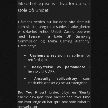
Sikkerhet og lisens – hvorfor du kan
stole på Unibet
I filmens verden blir kasinoer ofte fremstilt
som skjulte, uregulerte steder. I virkeligheten
er sikkerhet kritisk. Unibet Casino opererer
med lisenser fra både UK Gambling
Commission og Malta Gaming Authority.
Dette betyr:
Uavhengig revisjon
av spillene for
rettferdighet.
Beskyttelse av persondata
i
henhold til GDPR.
Ansvarlig spillverktøy
som
innskuddsgrenser og selvutestengelse.
Did You Know?
Unibet tilbyr en “Reality
Check”-funksjon som varsler deg hver time
om hvor lenge du har spilt, noe som bidrar til
ansvarlig spill.