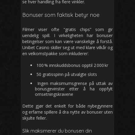
se hver handling fra flere vinkler.
Bonuser som faktisk betyr noe
Filmer viser ofte “gratis chips” som gir
uendelig spill. I virkeligheten har bonuser
betingelser som kan være vanskelige å forstå.
Unibet Casino skiller seg ut med klare vilkår og
en velkomstpakke som inkluderer:
100 % innskuddsbonus opptil 2 000 kr
50 gratisspinn på utvalgte slots
Ingen maksimumsgrense på uttak av
bonusgevinster etter å ha oppfylt
omsetningskravene
Dette gjør det enkelt for både nybegynnere
og erfarne spillere å dra nytte av bonuser uten
skjulte feller.
Slik maksimerer du bonusen din