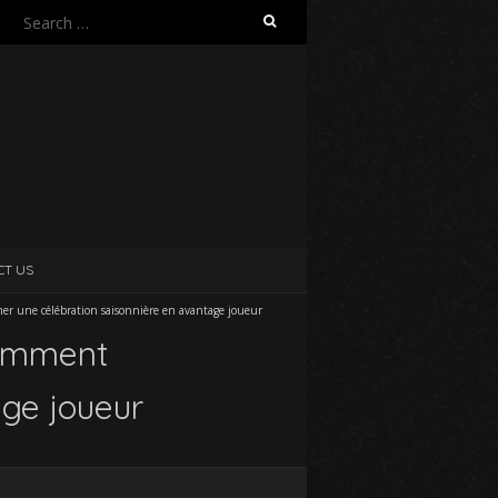
Search
for:
CT US
mer une célébration saisonnière en avantage joueur
 comment
age joueur