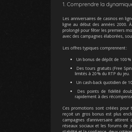
1. Comprendre la dynamique 
Les anniversaires de casinos en lig
ligne au début des années 2000. À 
prolongé pour fêter les premiers moi
avec des campagnes élaborées, souv
Les offres typiques comprennent :
Un bonus de dépôt de 100 % 
Des tours gratuits (Free Sp
limités à 20 % du RTP du jeu.
Un cash‑back quotidien de 10 
Des points de fidélité do
rapidement à des récompense
Ces promotions sont créées pour tro
reçoit un gros bonus est plus encli
campagnes d’anniversaire attirent 
réseaux sociaux et les forums de j
stabilité et la confiance, deux crit