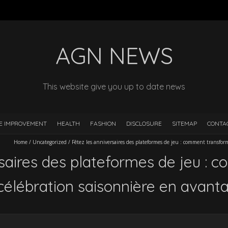
AGN NEWS
This website give you up to date news
E IMPROVEMENT
HEALTH
FASHION
DISCLOSURE
SITEMAP
CONTA
Home
/
Uncategorized
/
Fêtez les anniversaires des plateformes de jeu : comment transfor
rsaires des plateformes de jeu :
célébration saisonnière en avant