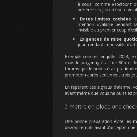
à sous, comme
Reactoonz
o
préférez les jeux à haute volat
Dates limites cachées
: c
mention « valable pendant l
invisible au premier coup d’œil
Exigences de mise quoti
jour, rendant impossible d’at
Exemple concret : en juillet 2024, le
mais le wagering était de 80 x et l
forums que le bonus était pratiqueme
promotion après seulement trois jou
En repérant ces signaux d’alarme, v
avant même que vous ne puissiez pro
3. Mettre en place une check
Une bonne préparation évite les ma
devrait remplir avant d’accepter une 