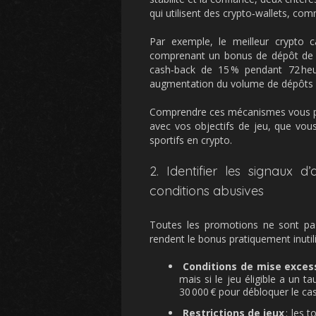
qui utilisent des crypto‑wallets, co
Par exemple, le meilleur crypto 
comprenant un bonus de dépôt de 2
cash‑back de 15 % pendant 72 heu
augmentation du volume de dépôts d
Comprendre ces mécanismes vous per
avec vos objectifs de jeu, que vou
sportifs en crypto.
2. Identifier les signaux 
conditions abusives
Toutes les promotions ne sont pa
rendent le bonus pratiquement inutili
Conditions de mise exces
mais si le jeu éligible a un t
30 000 € pour débloquer le ca
Restrictions de jeux
: les 