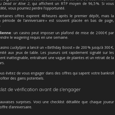
u
Dead or Alive 2
, qui affichent un RTP moyen de 96,5 %. Si vous
ilité, vous pourriez perdre l’opportunité.
ertaines offres expirent 48 heures après le premier dépôt, mais la
a période de l’anniversaire » est souvent placée en bas de page,
.
dienne
: un casino peut imposer un plafond de mise de 2 000 € par
teindre le wagering requis en une semaine.
 casino
LuckySpin
a lancé un « Birthday Boost » de 200 % jusqu’à 300 €,
imité aux jeux de table. Les joueurs ont rapidement signalé sur les
nt inatteignable, entraînant une vague de plaintes et un retrait de la
rs.
ous évitez de vous engager dans des offres qui sapent votre bankroll
fiter des gains potentiels.
list de vérification avant de s’engager
uvaises surprises. Voici une checklist détaillée que chaque joueur
offre d’anniversaire.