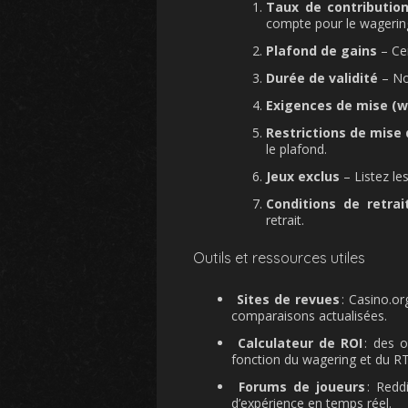
Taux de contribution
compte pour le wagerin
Plafond de gains
– Cer
Durée de validité
– Not
Exigences de mise (w
Restrictions de mise
le plafond.
Jeux exclus
– Listez le
Conditions de retrai
retrait.
Outils et ressources utiles
Sites de revues
: Casino.or
comparaisons actualisées.
Calculateur de ROI
: des o
fonction du wagering et du R
Forums de joueurs
: Redd
d’expérience en temps réel.