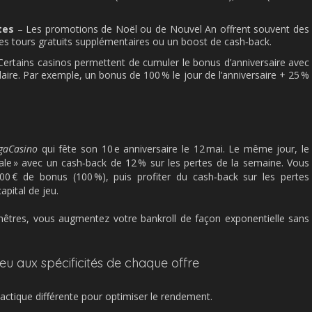
tes
– Les promotions de Noël ou de Nouvel An offrent souvent des
s tours gratuits supplémentaires ou un boost de cash‑back.
ertains casinos permettent de cumuler le bonus d’anniversaire avec
re. Par exemple, un bonus de 100 % le jour de l’anniversaire + 25 %
gaCasino
qui fête son 10 e anniversaire le 12 mai. Le même jour, le
ale » avec un cash‑back de 12 % sur les pertes de la semaine. Vous
00 € de bonus (100 %), puis profiter du cash‑back sur les pertes
apital de jeu.
nêtres, vous augmentez votre bankroll de façon exponentielle sans
jeu aux spécificités de chaque offre
actique différente pour optimiser le rendement.