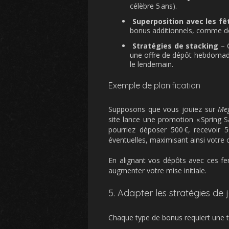
célèbre 5 ans).
Superposition avec les fê
bonus additionnels, comme de
Stratégies de stacking
– C
une offre de dépôt hebdomadai
le lendemain.
Exemple de planification
Supposons que vous jouiez sur
Me
site lance une promotion « Spring S
pourriez déposer 500 €, recevoir 5
éventuelles, maximisant ainsi votre c
En alignant vos dépôts avec ces fe
augmenter votre mise initiale.
5. Adapter les stratégies de 
Chaque type de bonus requiert une t