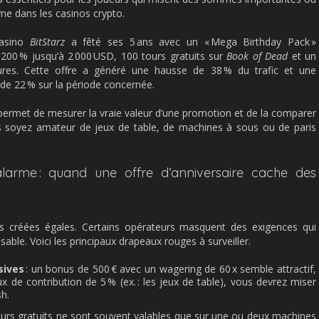
mme dans les casinos crypto.
casino
BitStarz
a fêté ses 5 ans avec un « Mega Birthday Pack »
00 % jusqu’à 2 000 USD, 100 tours gratuits sur
Book of Dead
et un
res. Cette offre a généré une hausse de 38 % du trafic et une
e 22 % sur la période concernée.
met de mesurer la vraie valeur d’une promotion et de la comparer
s soyez amateur de jeux de table, de machines à sous ou de paris
d’alarme : quand une offre d’anniversaire cache des
s créées égales. Certains opérateurs masquent des exigences qui
sable. Voici les principaux drapeaux rouges à surveiller.
sives
: un bonus de 500 € avec un wagering de 60 x semble attractif,
aux de contribution de 5 % (ex. : les jeux de table), vous devrez miser
sh.
tours gratuits ne sont souvent valables que sur une ou deux machines