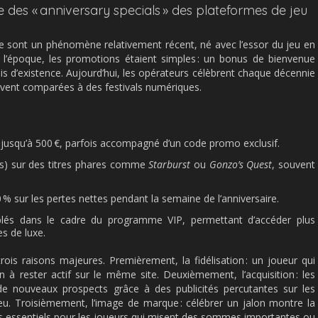
des « anniversary specials » des plateformes de jeu
ne sont un phénomène relativement récent, né avec l’essor du jeu en
l’époque, les promotions étaient simples : un bonus de bienvenue
s d’existence. Aujourd’hui, les opérateurs célèbrent chaque décennie
ent comparées à des festivals numériques.
jusqu’à 500 €, parfois accompagné d’un code promo exclusif.
ins) sur des titres phares comme
Starburst
ou
Gonzo’s Quest
, souvent
% sur les pertes nettes pendant la semaine de l’anniversaire.
ublés dans le cadre du programme VIP, permettant d’accéder plus
s de luxe.
is raisons majeures. Premièrement, la fidélisation : un joueur qui
n à rester actif sur le même site. Deuxièmement, l’acquisition : les
de nouveaux prospects grâce à des publicités percutantes sur les
eu. Troisièmement, l’image de marque : célébrer un jalon montre la
ères essentiels pour les joueurs qui misent des sommes importantes ou