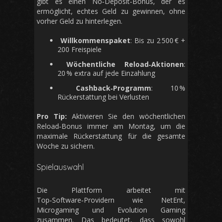
gibt es einen No‑Deposit‑Bonus, der es
ermöglicht, echtes Geld zu gewinnen, ohne
vorher Geld zu hinterlegen.
Willkommenspaket
: Bis zu 2 500 € +
200 Freispiele
Wöchentliche Reload‑Aktionen
:
20 % extra auf jede Einzahlung
Cashback‑Programm
: 10 %
Rückerstattung bei Verlusten
Pro Tip:
Aktivieren Sie den wöchentlichen
Reload‑Bonus immer am Montag, um die
maximale Rückerstattung für die gesamte
Woche zu sichern.
Spielauswahl
Die Plattform arbeitet mit
Top‑Software‑Providern wie NetEnt,
Microgaming und Evolution Gaming
zusammen. Das bedeutet, dass sowohl