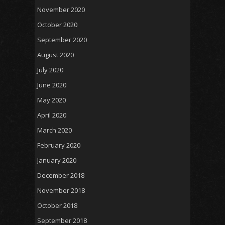
November 2020
October 2020
September 2020
August 2020
July 2020
June 2020
May 2020
April 2020
March 2020
February 2020
January 2020
December 2018
November 2018
October 2018
September 2018