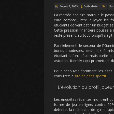
August 1, 2025
Auth Master
Unc
La rentrée scolaire marque le pass
euro compte. Entre le loyer, les fra
étudiants doivent bâtir un budget se
Cette pression financière pousse à 
reste présent, surtout lorsqu’il s’agit
Parallèlement, le secteur de l’iGam
bonus modestes, des jeux à mis
étudiantes font désormais partie du
« student‑friendly » qui promettent 
Pour découvrir comment les sites d
consultez le
site de paris sportif
.
1. L’évolution du profil joueur 
Les enquêtes récentes montrent que
forme de jeu en ligne, contre 20 %
détente, la recherche de gains rapi