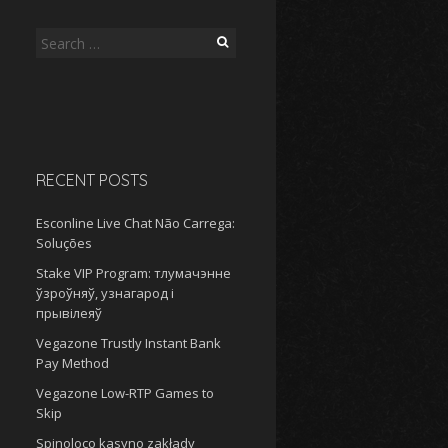
Search
for:
RECENT POSTS
Esconline Live Chat Não Carrega:
Soluções
Stake VIP Program: тлумачэнне
ўзроўняў, узнагарод і
прывілеяў
Vegazone Trustly Instant Bank
Pay Method
Vegazone Low-RTP Games to
Skip
Spinoloco kasyno zakłady