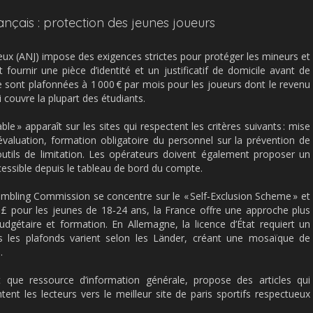
ançais : protection des jeunes joueurs
Jeux (ANJ) impose des exigences strictes pour protéger les mineurs et
 fournir une pièce d’identité et un justificatif de domicile avant de
e sont plafonnées à 1 000 € par mois pour les joueurs dont le revenu
i couvre la plupart des étudiants.
le » apparaît sur les sites qui respectent les critères suivants : mise
évaluation, formation obligatoire du personnel sur la prévention de
s outils de limitation. Les opérateurs doivent également proposer un
cessible depuis le tableau de bord du compte.
ling Commission se concentre sur le « Self‑Exclusion Scheme » et
 pour les jeunes de 18‑24 ans, la France offre une approche plus
dgétaire et formation. En Allemagne, la licence d’État requiert un
is les plafonds varient selon les Länder, créant une mosaïque de
.
t que ressource d’information générale, propose des articles qui
ent les lecteurs vers le meilleur site de paris sportifs respectueux