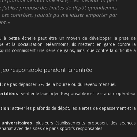
 de football de mon université, c’est devenu un petit
ue j’utilise propose des limites de dépôt quotidiennes
s ces contrôles, j’aurais pu me laisser emporter par
nt. »
eu à petite échelle peut être un moyen de développer la prise de
que et la socialisation. Néanmoins, ils mettent en garde contre la
u’ils connaissent une série de gains, ainsi que contre la difficulté à
.
 jeu responsable pendant la rentrée
l
: ne pas dépasser 5 % de la bourse ou du revenu mensuel.
ertifiées
: vérifier le label « Jeu Responsable » et le statut d’opérateur
ation
: activer les plafonds de dépôt, les alertes de dépassement et la
 universitaires
: plusieurs établissements proposent des séances
enariat avec des sites de paris sportifs responsables.