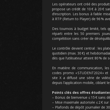
Les opérateurs ont créé des produits
propose un crédit de 10 € à 20 € s
d’inscription. Les bonus à faible mi
à RTP (Return to Player) de 96 % avec
Des tournois à budget limité, tels q
réparti entre les 50 premiers joue
compétition sans créer de déséquil
Le contrôle devient central : les pl
quotidien (max. 30 €) et hebdomadai
dès que l’utilisateur atteint 80 % de
En matière de communication, les 
codes promo « STUDENT2024 » et de
site X a diffusé une série de vidé
depuis l’application mobile, ciblant le
Points clés des offres étudiante
– Bonus de bienvenue ≤ 15 € sans d
– Mise maximale autorisée ≤ 2 € sur 
– Plafonds de dépôt journalier de 3