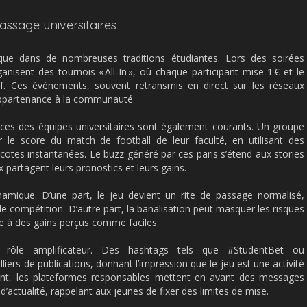
passage universitaires
ue dans de nombreuses traditions étudiantes. Lors des soirées
ganisent des tournois « All‑In », où chaque participant mise 1 € et le
if. Ces événements, souvent retransmis en direct sur les réseaux
’appartenance à la communauté.
nces des équipes universitaires sont également courants. Un groupe
 le score du match de football de leur faculté, en utilisant des
 cotes instantanées. Le buzz généré par ces paris s’étend aux stories
 partagent leurs pronostics et leurs gains.
ynamique. D’une part, le jeu devient un rite de passage normalisé,
t de compétition. D’autre part, la banalisation peut masquer les risques
liée à des gains perçus comme faciles.
 rôle amplificateur. Des hashtags tels que #StudentBet ou
rs de publications, donnant l’impression que le jeu est une activité
ant, les plateformes responsables mettent en avant des messages
’actualité, rappelant aux jeunes de fixer des limites de mise.