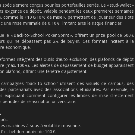
 spécialement conçus pour les portefeuilles serrés. Le « stud‑wallet »
ans exigence de dépôt, valable pendant les deux premières semaines
se, comme le « 10 €/10 % de mise », permettent de jouer sur des slots
 une mise minimale de 0,10 €, limitant ainsi le risque financier.
ue le « Back‑to‑School Poker Sprint », offrent un prize pool de 500 €
urs qui ne dépassent pas 2 € de buy‑in. Ces formats incitent à la
ibre économique.
ateformes intègrent des outils d’auto‑exclusion, des plafonds de dépôt
re (max. 100 €). Les alertes de dépassement de budget apparaissent
 son plafond, offrant une fenêtre d’ajustement.
campagnes “back‑to‑school” utilisent des visuels de campus, des
s partenariats avec des associations étudiantes. Par exemple, le
os expliquant comment configurer les limites de mise directement
s périodes de réinscription universitaire.
s
épôt.
les machines à sous à volatilité moyenne.
0 € et hebdomadaire de 100 €.