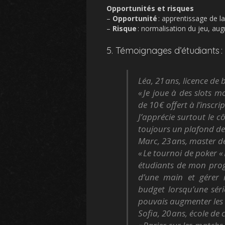
Opportunités et risques
–
Opportunité
: apprentissage de la
–
Risque
: normalisation du jeu, aug
5. Témoignages d’étudiants :
Léa, 21 ans, licence de 
« Je joue à des slots 
de 10 € offert à l’insc
J’apprécie surtout le cô
toujours un plafond de
Marc, 23 ans, master d
« Le tournoi de poker 
étudiants de mon prog
d’une main et gérer m
budget lorsqu’une sér
pouvais augmenter les 
Sofia, 20 ans, école d