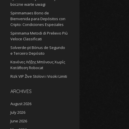
boczne warte uwagi
Spinmamaes Bono de
Bienvenida para Depósitos con
Cripto: Condiciones Especiales
Spinmama Metodi di Prelievo Più
Veloce Classificati
Solverde-pt Bónus de Segundo
e Terceiro Depósito
Κανόνες Λήξης Μπόνους Χωρίς
Κατάθεση Robocat
Rizk VIP Žive Stolovi i Visoki Limiti
ARCHIVES
August 2026
July 2026
June 2026