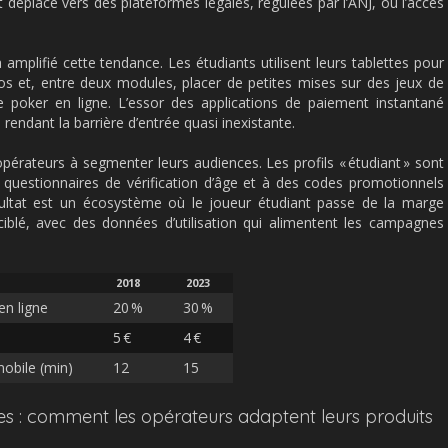
est déplacé vers des plateformes légales, régulées par l’ANJ, où l’accès
 amplifié cette tendance. Les étudiants utilisent leurs tablettes pour
os et, entre deux modules, placer de petites mises sur des jeux de
 poker en ligne. L’essor des applications de paiement instantané
 rendant la barrière d’entrée quasi inexistante.
 opérateurs à segmenter leurs audiences. Les profils « étudiant » sont
 questionnaires de vérification d’âge et à des codes promotionnels
sultat est un écosystème où le joueur étudiant passe de la marge
iblé, avec des données d’utilisation qui alimentent les campagnes
2018
2023
en ligne
20 %
30 %
5 €
4 €
obile (min)
12
15
ires : comment les opérateurs adaptent leurs produits