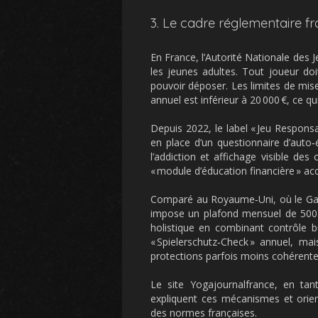
3. Le cadre réglementaire fr
En France, l’Autorité Nationale des 
les jeunes adultes. Tout joueur doit
pouvoir déposer. Les limites de mis
annuel est inférieur à 20 000 €, ce qu
Depuis 2022, le label « Jeu Responsab
en place d’un questionnaire d’auto‑
l’addiction et affichage visible de
« module d’éducation financière » ac
Comparé au Royaume‑Uni, où le Gamb
impose un plafond mensuel de 500 £
holistique en combinant contrôle bu
« Spielerschutz‑Check » annuel, ma
protections parfois moins cohérente
Le site Yogajournalfrance, en tan
expliquent ces mécanismes et orient
des normes françaises.