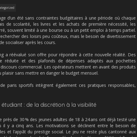
ategorized
age d’un été sans contraintes budgétaires à une période où chaque
is de scolarité, les livres et les achats de première nécessité, les
rré, souvent limité à une bourse ou à un petit emploi à temps partiel.
rechercher des loisirs peu coûteux, mais le besoin de divertissement
 de socialiser après les cours.
ing a réévalué son offre pour répondre à cette nouvelle réalité. Des
e réduite et des plafonds de dépenses adaptés aux pochettes
 discours commercial. Les opérateurs mettent en avant des produits
du plaisir sans mettre en danger le budget mensuel.
e paris sportifs intègrent également ces pratiques responsables,
étudiant : de la discrétion à la visibilité
 près de 30 % des jeunes adultes de 18 à 24 ans ont déjà testé une
 il y a cinq ans. Les motivations se déclinent entre le besoin de
des et l’appât du prestige social. Le jeu ne reste plus cantonné aux