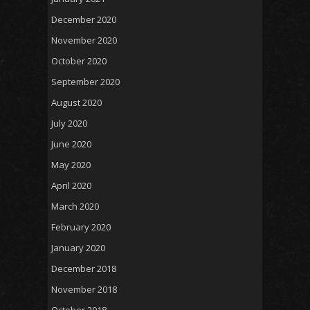
December 2020
November 2020
October 2020
September 2020
August 2020
July 2020
June 2020
May 2020
April 2020
March 2020
February 2020
January 2020
December 2018
November 2018