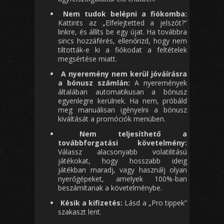
Nem tudok belépni a fiókomba:
Kattints az „Elfelejtetted a jelszót?”
linkre, és állíts be egy újat. Ha továbbra
sincs hozzáférés, ellenőrizd, hogy nem
tiltották-e ki a fiókodat a feltételek
megsértése miatt.
A nyeremény nem kerül jóváírásra
a bónusz számlán:
A nyeremények
általában automatikusan a bónusz
egyenlegre kerülnek. Ha nem, próbáld
meg manuálisan igényelni a bónusz
kiváltását a promóciók menüben.
Nem teljesíthető a
továbbforgatási követelmény:
Válassz alacsonyabb volatilitású
játékokat, hogy hosszabb ideig
játékban maradj, vagy használj olyan
nyerőgépeket, amelyek 100%-ban
beszámítanak a követelménybe.
Késik a kifizetés:
Lásd a „Pro tippek”
szakaszt lent.