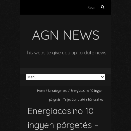
Search
for:
AGN NEWS
This website give you up to date news
Home
/
Uncategorized
/
Energiacasino 10 ingyen
pörgetés – Teljes útmutató a bónuszhoz
Energiacasino 10
ingyen pörgetés –