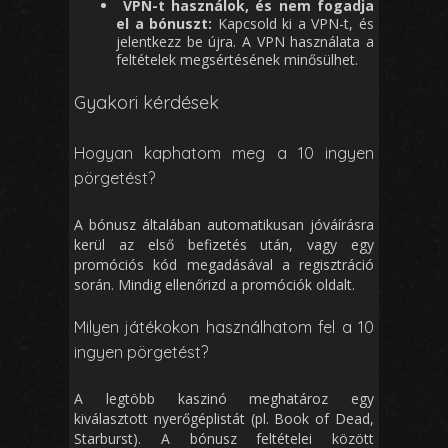
VPN-t használok, és nem fogadja
el a bónuszt:
Kapcsold ki a VPN-t, és
jelentkezz be újra. A VPN használata a
feltételek megsértésének minősülhet.
Gyakori kérdések
Hogyan kaphatom meg a 10 ingyen
pörgetést?
A bónusz általában automatikusan jóváírásra
kerül az első befizetés után, vagy egy
promóciós kód megadásával a regisztráció
során. Mindig ellenőrizd a promóciók oldalt.
Milyen játékokon használhatom fel a 10
ingyen pörgetést?
A legtöbb kaszinó meghatároz egy
kiválasztott nyerőgéplistát (pl. Book of Dead,
Starburst). A bónusz feltételei között