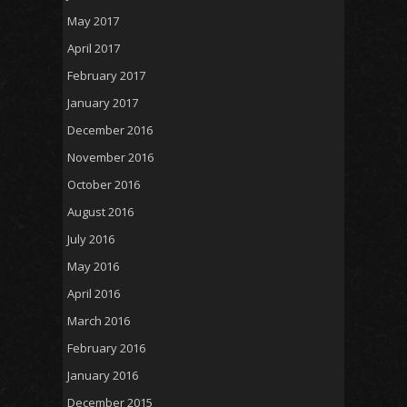
May 2017
April 2017
February 2017
January 2017
December 2016
November 2016
October 2016
August 2016
July 2016
May 2016
April 2016
March 2016
February 2016
January 2016
December 2015