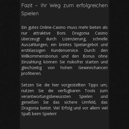
Fazit – Ihr Weg zum erfolgreichen
Spielen
Ein gutes Online‑Casino muss mehr bieten als
nur attraktive Boni. Dragonia Casino
überzeugt durch Lizenzierung, schnelle
Auszahlungen, ein breites Spielangebot und
erstklassigen Kundenservice. Durch den
Willkommensbonus und den Bonus ohne
Einzahlung können Sie risikofrei starten und
gleichzeitig von hohen Gewinnchancen
profitieren.
Setzen Sie die hier vorgestellten Tipps um,
nutzen Sie die verfügbaren Tools zum
verantwortungsbewussten Spielen und
genießen Sie das sichere Umfeld, das
Dragonia bietet. Viel Erfolg und vor allem viel
Spaß beim Spielen!