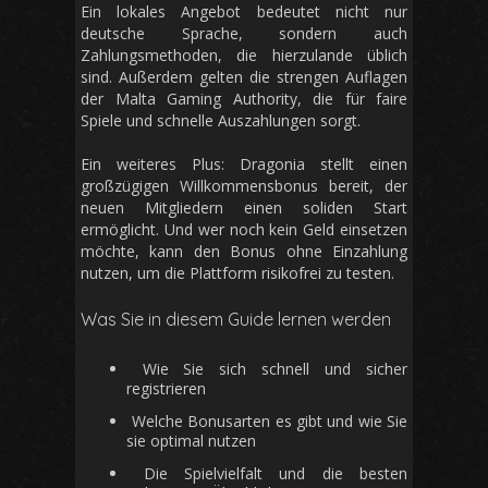
Ein lokales Angebot bedeutet nicht nur
deutsche Sprache, sondern auch
Zahlungsmethoden, die hierzulande üblich
sind. Außerdem gelten die strengen Auflagen
der Malta Gaming Authority, die für faire
Spiele und schnelle Auszahlungen sorgt.
Ein weiteres Plus: Dragonia stellt einen
großzügigen Willkommensbonus bereit, der
neuen Mitgliedern einen soliden Start
ermöglicht. Und wer noch kein Geld einsetzen
möchte, kann den Bonus ohne Einzahlung
nutzen, um die Plattform risikofrei zu testen.
Was Sie in diesem Guide lernen werden
Wie Sie sich schnell und sicher
registrieren
Welche Bonusarten es gibt und wie Sie
sie optimal nutzen
Die Spielvielfalt und die besten