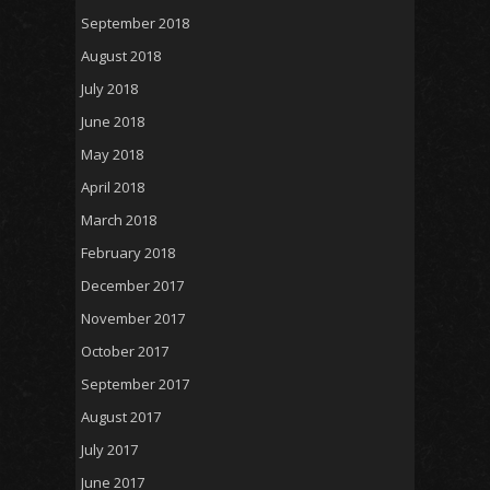
September 2018
August 2018
July 2018
June 2018
May 2018
April 2018
March 2018
February 2018
December 2017
November 2017
October 2017
September 2017
August 2017
July 2017
June 2017