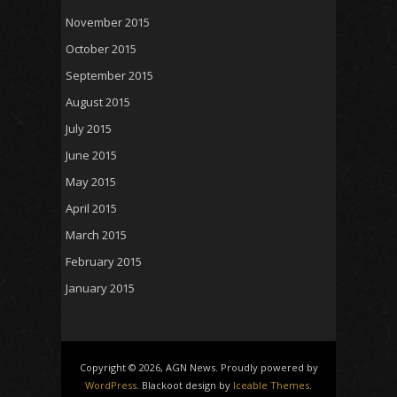
November 2015
October 2015
September 2015
August 2015
July 2015
June 2015
May 2015
April 2015
March 2015
February 2015
January 2015
Copyright © 2026, AGN News. Proudly powered by
WordPress
. Blackoot design by
Iceable Themes
.