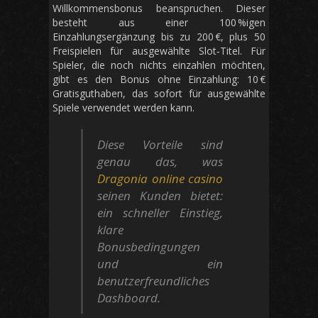
Willkommensbonus beanspruchen. Dieser
besteht aus einer 100 %igen
Einzahlungsergänzung bis zu 200 €, plus 50
Freispielen für ausgewählte Slot‑Titel. Für
Spieler, die noch nichts einzahlen möchten,
gibt es den Bonus ohne Einzahlung: 10 €
Gratisguthaben, das sofort für ausgewählte
Spiele verwendet werden kann.
Diese Vorteile sind
genau das, was
Dragonia online casino
seinen Kunden bietet:
ein schneller Einstieg,
klare
Bonusbedingungen
und ein
benutzerfreundliches
Dashboard.