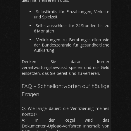
dies mit mehreren Tools:
Selbstlimits für Einzahlungen, Verluste
und Spielzeit
Selbstausschluss für 24 Stunden bis zu
6 Monaten
Verlinkungen zu Beratungsstellen wie
der Bundeszentrale für gesundheitliche
Aufklärung
Denken Sie daran: Immer
verantwortungsbewusst spielen und nur Geld
einsetzen, das Sie bereit sind zu verlieren.
FAQ – Schnellantworten auf häufige
Fragen
Q: Wie lange dauert die Verifizierung meines
Kontos?
A: In der Regel wird das
Dokumenten‑Upload‑Verfahren innerhalb von