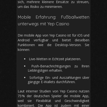
sich, mehrere kleinere Einsätze zu streuen,
um das Risiko zu minimieren.
Mobile Erfahrung: Fußballwetten
unterwegs mit Yep Casino
Die mobile App von Yep Casino ist für iOS und
Android verfügbar und bietet dieselben
Funktionen wie die Desktop‑Version. Sie
können:
Live‑Wetten in Echtzeit platzieren.
Push‑Benachrichtigungen zu Ihren
Lieblingsligen erhalten.
Sofortige Ein- und Auszahlungen über
gängige E‑Wallets durchführen.
Laut interner Studien von Yep Casino nutzen
73 % der deutschen Spieler die mobile App,
weil sie Flexibilität und Geschwindigkeit
kombiniert. Die App ist zudem mit einer