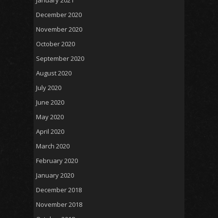
January 2021
December 2020
November 2020
October 2020
September 2020
August 2020
July 2020
June 2020
May 2020
April 2020
March 2020
February 2020
January 2020
December 2018
November 2018