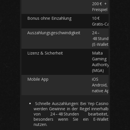
200 € + 20
Freispiel
Bonus ohne Einzahlung
10 €
Ni
Gratis‑Cash
Auszahlungsgeschwindigkeit
24 –
2 
48 Stunden
(E‑Wallet)
Lizenz & Sicherheit
Malta
Un
Gaming
Li
Authority
(MGA)
Mobile App
iOS &
We
Android,
native App
Schnelle Auszahlungen: Bei Yep Casino
werden Gewinne in der Regel innerhalb
von 24 – 48 Stunden bearbeitet,
besonders wenn Sie ein E‑Wallet
nutzen.