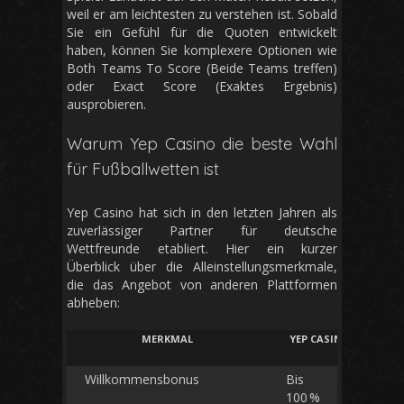
weil er am leichtesten zu verstehen ist. Sobald
Sie ein Gefühl für die Quoten entwickelt
haben, können Sie komplexere Optionen wie
Both Teams To Score (Beide Teams treffen)
oder Exact Score (Exaktes Ergebnis)
ausprobieren.
Warum Yep Casino die beste Wahl
für Fußballwetten ist
Yep Casino hat sich in den letzten Jahren als
zuverlässiger Partner für deutsche
Wettfreunde etabliert. Hier ein kurzer
Überblick über die Alleinstellungsmerkmale,
die das Angebot von anderen Plattformen
abheben:
MERKMAL
YEP CASINO
KONK
Willkommensbonus
Bis zu
10
100 % bis