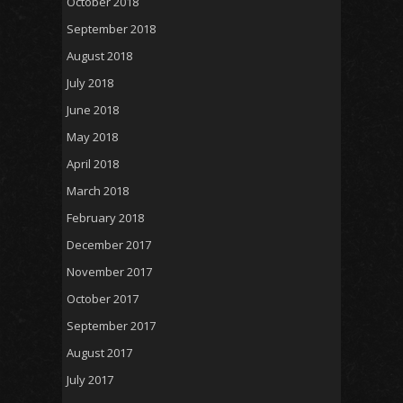
October 2018
September 2018
August 2018
July 2018
June 2018
May 2018
April 2018
March 2018
February 2018
December 2017
November 2017
October 2017
September 2017
August 2017
July 2017