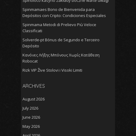
Spinoloco kasyno zakłady boczne warte uwagi
Spinmamaes Bono de Bienvenida para
Depósitos con Cripto: Condiciones Especiales
Spinmama Metodi di Prelievo Più Veloce
Classificati
Solverde-pt Bónus de Segundo e Terceiro
Depósito
Κανόνες Λήξης Μπόνους Χωρίς Κατάθεση
Robocat
Rizk VIP Žive Stolovi i Visoki Limiti
ARCHIVES
August 2026
July 2026
June 2026
May 2026
April 2026