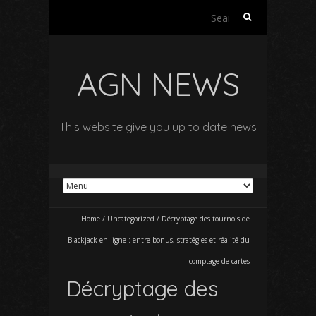
Search
for:
AGN NEWS
This website give you up to date news
Home
/
Uncategorized
/
Décryptage des tournois de
Blackjack en ligne : entre bonus, stratégies et réalité du
comptage de cartes
Décryptage des