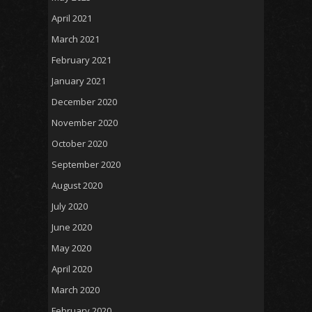
April 2021
March 2021
February 2021
January 2021
December 2020
November 2020
October 2020
September 2020
August 2020
July 2020
June 2020
May 2020
April 2020
March 2020
February 2020