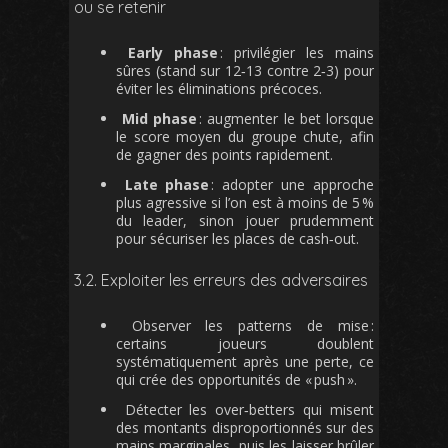
ou se retenir
Early phase
: privilégier les mains
sûres (stand sur 12‑13 contre 2‑3) pour
éviter les éliminations précoces.
Mid phase
: augmenter le bet lorsque
le score moyen du groupe chute, afin
de gagner des points rapidement.
Late phase
: adopter une approche
plus agressive si l’on est à moins de 5 %
du leader, sinon jouer prudemment
pour sécuriser les places de cash‑out.
3.2. Exploiter les erreurs des adversaires
Observer les patterns de mise :
certains joueurs doublent
systématiquement après une perte, ce
qui crée des opportunités de « push ».
Détecter les over‑betters qui misent
des montants disproportionnés sur des
mains marginales, puis les laisser brûler