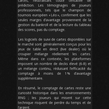
cartes, neutralisant toute tentative de
prédiction. Les témoignages de joueurs
professionnels, tels que le champion de
tournois européen « Léo », confirment que les
seules marges d’avantage proviennent de la
gestion du bankroll et de la lecture du tableau
des scores, pas du comptage.
Les logiciels de suivi de cartes disponibles sur
le marché sont généralement conçus pour les
jeux de table en direct (live dealer) où le
croupier mélange réellement les cartes.
Même dans ce contexte, les plateformes
imposent un nombre de decks élevé (6‑8) et
un mélange continu, réduisant l’efficacité du
comptage à moins de 1 % d’avantage
supplémentaire.
En résumé, le comptage de cartes reste une
curiosité historique dans les environnements
RNG ; les joueurs qui misent sur cette
technique risquent de perdre du temps et de
l’argent.