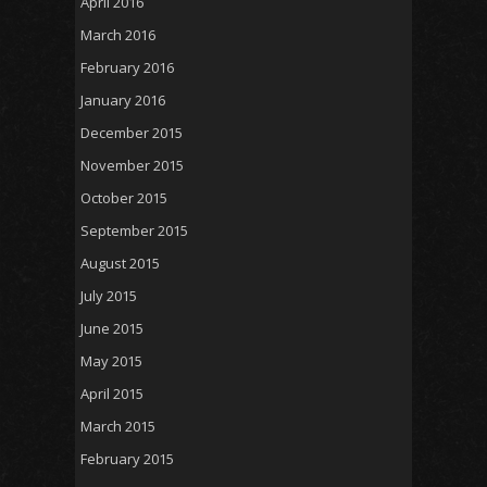
April 2016
March 2016
February 2016
January 2016
December 2015
November 2015
October 2015
September 2015
August 2015
July 2015
June 2015
May 2015
April 2015
March 2015
February 2015