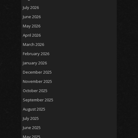
July 2026
June 2026
May 2026
April 2026
March 2026
February 2026
January 2026
December 2025
November 2025
October 2025
September 2025
August 2025
July 2025
June 2025
May 2025