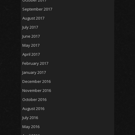
October 2017
September 2017
August 2017
July 2017
June 2017
May 2017
April 2017
February 2017
January 2017
December 2016
November 2016
October 2016
August 2016
July 2016
May 2016