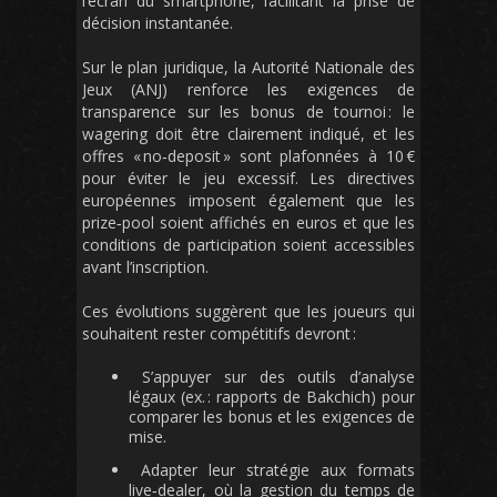
l’écran du smartphone, facilitant la prise de
décision instantanée.
Sur le plan juridique, la Autorité Nationale des
Jeux (ANJ) renforce les exigences de
transparence sur les bonus de tournoi : le
wagering doit être clairement indiqué, et les
offres « no‑deposit » sont plafonnées à 10 €
pour éviter le jeu excessif. Les directives
européennes imposent également que les
prize‑pool soient affichés en euros et que les
conditions de participation soient accessibles
avant l’inscription.
Ces évolutions suggèrent que les joueurs qui
souhaitent rester compétitifs devront :
S’appuyer sur des outils d’analyse
légaux (ex. : rapports de Bakchich) pour
comparer les bonus et les exigences de
mise.
Adapter leur stratégie aux formats
live‑dealer, où la gestion du temps de