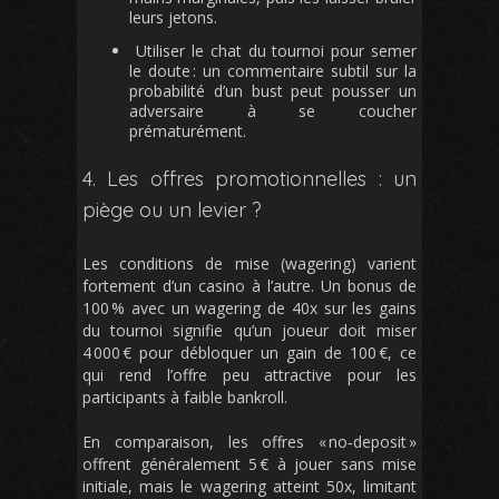
leurs jetons.
Utiliser le chat du tournoi pour semer
le doute : un commentaire subtil sur la
probabilité d’un bust peut pousser un
adversaire à se coucher
prématurément.
4. Les offres promotionnelles : un
piège ou un levier ?
Les conditions de mise (wagering) varient
fortement d’un casino à l’autre. Un bonus de
100 % avec un wagering de 40x sur les gains
du tournoi signifie qu’un joueur doit miser
4 000 € pour débloquer un gain de 100 €, ce
qui rend l’offre peu attractive pour les
participants à faible bankroll.
En comparaison, les offres « no‑deposit »
offrent généralement 5 € à jouer sans mise
initiale, mais le wagering atteint 50x, limitant