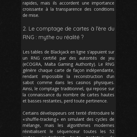
rapides, mais ils accordent une importance
croissante à la transparence des conditions
de mise.
2. Le comptage de cartes à l’ère du
RNG : mythe ou réalité ?
Les tables de Blackjack en ligne s’appuient sur
un RNG certifié par des autorités de jeu
(eCOGRA, Malta Gaming Authority). Le RNG
génère chaque carte de façon indépendante,
rendant impossible la reconstruction d’un
sabot comme dans les casinos physiques.
Ainsi, le comptage traditionnel, qui repose sur
la connaissance du nombre de cartes hautes
et basses restantes, perd toute pertinence.
Certains développeurs ont tenté d’introduire le
« shuffle‑tracking » en simulant des cycles de
mélange, mais les algorithmes modernes
réinitialisent le séquenceur toutes les 52