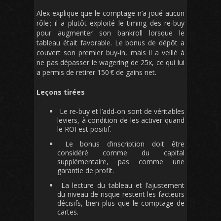
Alex explique que le comptage n’a joué aucun
rôle ; il a plutôt exploité le timing des re‑buy
pour augmenter son bankroll lorsque le
tableau était favorable. Le bonus de dépôt a
couvert son premier buy‑in, mais il a veillé à
ne pas dépasser le wagering de 25x, ce qui lui
a permis de retirer 150 € de gains net.
Leçons tirées
Le re‑buy et l’add‑on sont de véritables
leviers, à condition de les activer quand
le ROI est positif.
Le bonus d’inscription doit être
considéré comme du capital
supplémentaire, pas comme une
garantie de profit.
La lecture du tableau et l’ajustement
du niveau de risque restent les facteurs
décisifs, bien plus que le comptage de
cartes.