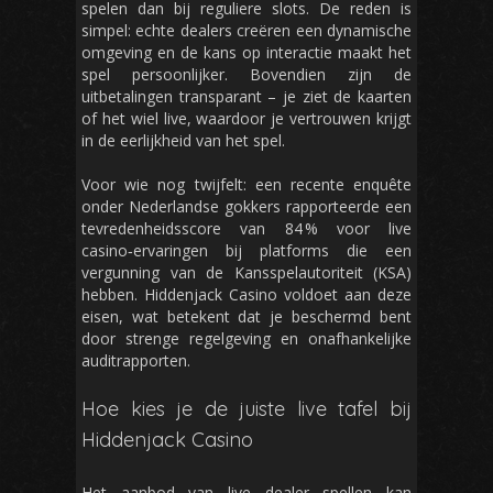
spelen dan bij reguliere slots. De reden is
simpel: echte dealers creëren een dynamische
omgeving en de kans op interactie maakt het
spel persoonlijker. Bovendien zijn de
uitbetalingen transparant – je ziet de kaarten
of het wiel live, waardoor je vertrouwen krijgt
in de eerlijkheid van het spel.
Voor wie nog twijfelt: een recente enquête
onder Nederlandse gokkers rapporteerde een
tevredenheidsscore van 84 % voor live
casino‑ervaringen bij platforms die een
vergunning van de Kansspelautoriteit (KSA)
hebben. Hiddenjack Casino voldoet aan deze
eisen, wat betekent dat je beschermd bent
door strenge regelgeving en onafhankelijke
auditrapporten.
Hoe kies je de juiste live tafel bij
Hiddenjack Casino
Het aanbod van live dealer spellen kan