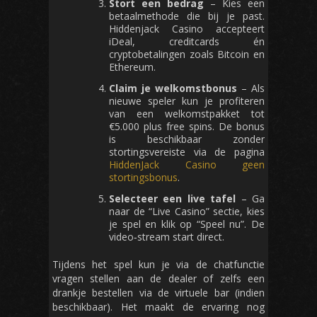
Stort een bedrag
– Kies een
betaalmethode die bij je past.
Hiddenjack Casino accepteert
iDeal, creditcards én
cryptobetalingen zoals Bitcoin en
Ethereum.
Claim je welkomstbonus
– Als
nieuwe speler kun je profiteren
van een welkomstpakket tot
€5.000 plus free spins. De bonus
is beschikbaar zonder
stortingsvereiste via de pagina
HiddenJack Casino geen
stortingsbonus
.
Selecteer een live tafel
– Ga
naar de “Live Casino” sectie, kies
je spel en klik op “Speel nu”. De
video‑stream start direct.
Tijdens het spel kun je via de chatfunctie
vragen stellen aan de dealer of zelfs een
drankje bestellen via de virtuele bar (indien
beschikbaar). Het maakt de ervaring nog