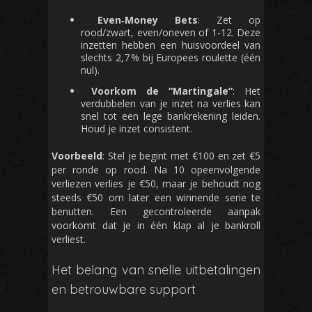
Even‑Money Bets
: Zet op
rood/zwart, even/oneven of 1‑12. Deze
inzetten hebben een huisvoordeel van
slechts 2,7 % bij Europees roulette (één
nul).
Voorkom de “Martingale”
: Het
verdubbelen van je inzet na verlies kan
snel tot een lege bankrekening leiden.
Houd je inzet consistent.
Voorbeeld
: Stel je begint met €100 en zet €5
per ronde op rood. Na 10 opeenvolgende
verliezen verlies je €50, maar je behoudt nog
steeds €50 om later een winnende serie te
benutten. Een gecontroleerde aanpak
voorkomt dat je in één klap al je bankroll
verliest.
Het belang van snelle uitbetalingen
en betrouwbare support