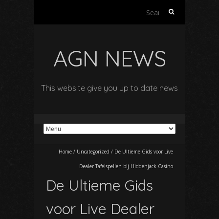
Search
for:
AGN NEWS
This website give you up to date news
Home
/
Uncategorized
/
De Ultieme Gids voor Live
Dealer Tafelspellen bij Hiddenjack Casino
De Ultieme Gids
voor Live Dealer