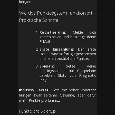
bringen.
Wie das Punktesystem funktioniert –
Praktische Schritte
Registrierung:
Melde dich
kostenlos an und bestätige deine
E‑Mail.
Erste Einzahlung:
Der erste
Bonus wird sofort gutgeschrieben
und liefert zusätzliche Punkte.
Spielen:
Setze deine
Lieblingsspiele – zum Beispiel die
beliebten Slots von Pragmatic
Play.
Industry Secret:
Slots mit hoher Volatilität
bringen zwar seltener Gewinne, aber dafür
mehr Punkte pro Einsatz.
Punkte pro Spieltyp