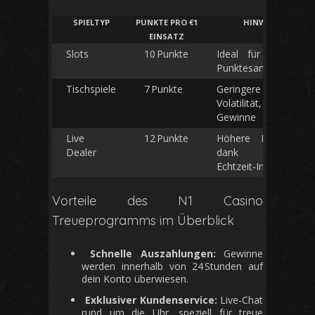
SPIELTYP
PUNKTE PRO €1
HINWEIS
EINSATZ
Slots
10 Punkte
Ideal für schnelle
Punktesammlung
Tischspiele
7 Punkte
Geringere
Volatilität, stabile
Gewinne
Live
12 Punkte
Höhere Punktzahl
Dealer
dank
Echtzeit‑Interaktion
Vorteile des N1 Casino
Treueprogramms im Überblick
Schnelle Auszahlungen:
Gewinne
werden innerhalb von 24 Stunden auf
dein Konto überwiesen.
Exklusiver Kundenservice:
Live‑Chat
rund um die Uhr, speziell für treue