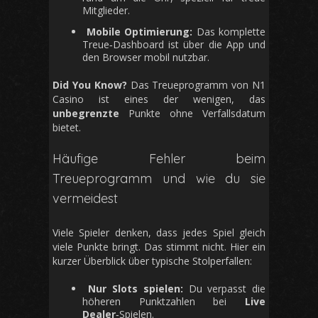
Mitglieder.
Mobile Optimierung:
Das komplette
Treue‑Dashboard ist über die App und
den Browser mobil nutzbar.
Did You Know?
Das Treueprogramm von N1
Casino ist eines der wenigen, das
unbegrenzte
Punkte ohne Verfallsdatum
bietet.
Häufige Fehler beim
Treueprogramm und wie du sie
vermeidest
Viele Spieler denken, dass jedes Spiel gleich
viele Punkte bringt. Das stimmt nicht. Hier ein
kurzer Überblick über typische Stolperfallen:
Nur Slots spielen:
Du verpasst die
höheren Punktzahlen bei
Live
Dealer
‑Spielen.