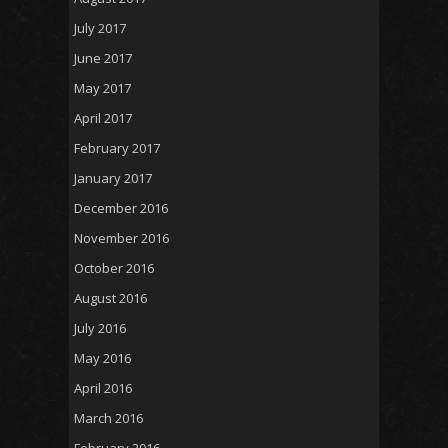
July 2017
June 2017
May 2017
April 2017
February 2017
January 2017
December 2016
November 2016
October 2016
August 2016
July 2016
May 2016
April 2016
March 2016