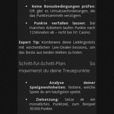
Keine Bonusbedingungen prüfen:
Oft gibt es Umsatzanforderungen, die
das Punktesammeln verzögern.
Punkte verfallen lassen:
Bei
manchen Anbietern laufen Punkte nach
12 Monaten ab – nicht bei N1 Casino.
Expert Tip:
Kombiniere deine Lieblingsslots
mit wöchentlichen Live‑Dealer‑Sessions, um
das Beste aus beiden Welten zu holen.
Schritt‑für‑Schritt‑Plan: So
maximierst du deine Treuepunkte
Analyse deiner
Spielgewohnheiten:
Notiere, welche
Spiele du am häufigsten spielst.
Zielsetzung:
Setze dir ein
monatliches Punktziel, zum Beispiel
30 000 Punkte.