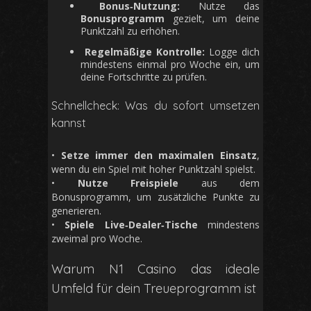
Bonus‑Nutzung:
Nutze das
Bonusprogramm
gezielt, um deine
Punktzahl zu erhöhen.
Regelmäßige Kontrolle:
Logge dich
mindestens einmal pro Woche ein, um
deine Fortschritte zu prüfen.
Schnellcheck: Was du sofort umsetzen
kannst
•
Setze immer den maximalen Einsatz
,
wenn du ein Spiel mit hoher Punktzahl spielst.
•
Nutze Freispiele
aus dem
Bonusprogramm, um zusätzliche Punkte zu
generieren.
•
Spiele Live‑Dealer‑Tische
mindestens
zweimal pro Woche.
Warum N1 Casino das ideale
Umfeld für dein Treueprogramm ist