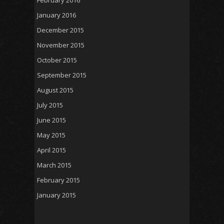
February 2016
January 2016
December 2015
November 2015
October 2015
September 2015
August 2015
July 2015
June 2015
May 2015
April 2015
March 2015
February 2015
January 2015