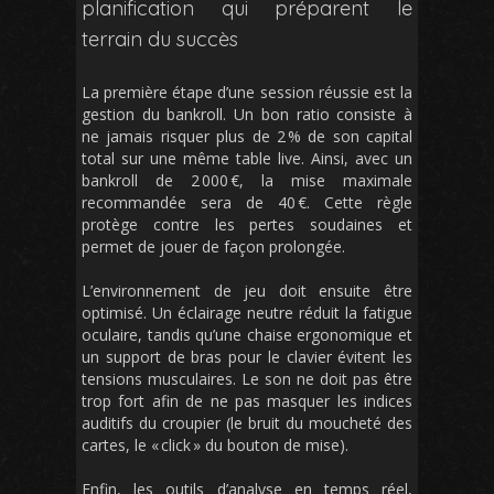
planification qui préparent le
terrain du succès
La première étape d’une session réussie est la
gestion du bankroll. Un bon ratio consiste à
ne jamais risquer plus de 2 % de son capital
total sur une même table live. Ainsi, avec un
bankroll de 2 000 €, la mise maximale
recommandée sera de 40 €. Cette règle
protège contre les pertes soudaines et
permet de jouer de façon prolongée.
L’environnement de jeu doit ensuite être
optimisé. Un éclairage neutre réduit la fatigue
oculaire, tandis qu’une chaise ergonomique et
un support de bras pour le clavier évitent les
tensions musculaires. Le son ne doit pas être
trop fort afin de ne pas masquer les indices
auditifs du croupier (le bruit du moucheté des
cartes, le « click » du bouton de mise).
Enfin, les outils d’analyse en temps réel,