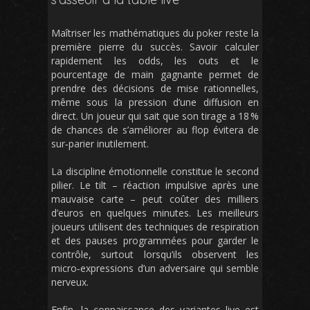
Maîtriser les mathématiques du poker reste la
première pierre du succès. Savoir calculer
rapidement les odds, les outs et le
pourcentage de main gagnante permet de
prendre des décisions de mise rationnelles,
même sous la pression d’une diffusion en
direct. Un joueur qui sait que son tirage a 18 %
de chances de s’améliorer au flop évitera de
sur‑parier inutilement.
La discipline émotionnelle constitue le second
pilier. Le tilt – réaction impulsive après une
mauvaise carte – peut coûter des milliers
d’euros en quelques minutes. Les meilleurs
joueurs utilisent des techniques de respiration
et des pauses programmées pour garder le
contrôle, surtout lorsqu’ils observent les
micro‑expressions d’un adversaire qui semble
nerveux.
Enfin, la connaissance des variantes live est