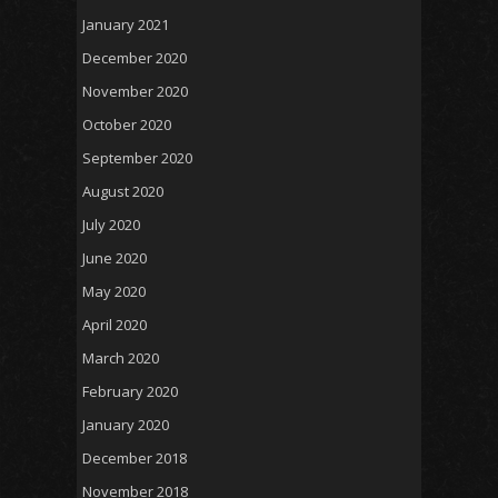
January 2021
December 2020
November 2020
October 2020
September 2020
August 2020
July 2020
June 2020
May 2020
April 2020
March 2020
February 2020
January 2020
December 2018
November 2018