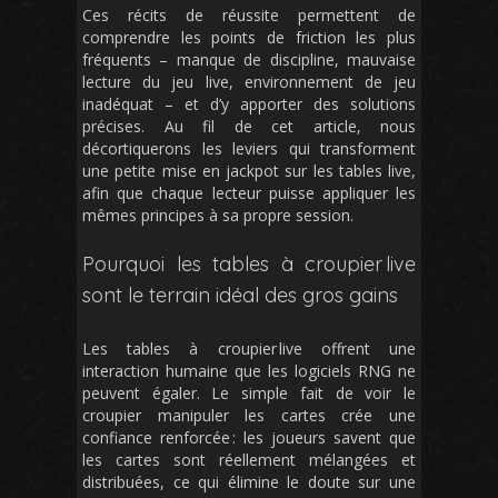
Ces récits de réussite permettent de
comprendre les points de friction les plus
fréquents – manque de discipline, mauvaise
lecture du jeu live, environnement de jeu
inadéquat – et d’y apporter des solutions
précises. Au fil de cet article, nous
décortiquerons les leviers qui transforment
une petite mise en jackpot sur les tables live,
afin que chaque lecteur puisse appliquer les
mêmes principes à sa propre session.
Pourquoi les tables à croupier live
sont le terrain idéal des gros gains
Les tables à croupier live offrent une
interaction humaine que les logiciels RNG ne
peuvent égaler. Le simple fait de voir le
croupier manipuler les cartes crée une
confiance renforcée : les joueurs savent que
les cartes sont réellement mélangées et
distribuées, ce qui élimine le doute sur une