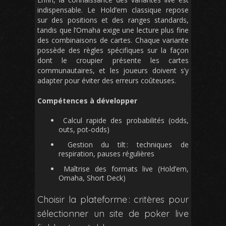
indispensable. Le Hold’em classique repose
sur des positions et des ranges standards,
tandis que l’Omaha exige une lecture plus fine
des combinaisons de cartes. Chaque variante
possède des règles spécifiques sur la façon
dont le croupier présente les cartes
communautaires, et les joueurs doivent s’y
adapter pour éviter des erreurs coûteuses.
Compétences à développer
Calcul rapide des probabilités (odds,
outs, pot‑odds)
Gestion du tilt : techniques de
respiration, pauses régulières
Maîtrise des formats live (Hold’em,
Omaha, Short Deck)
Choisir la plateforme : critères pour
sélectionner un site de poker live