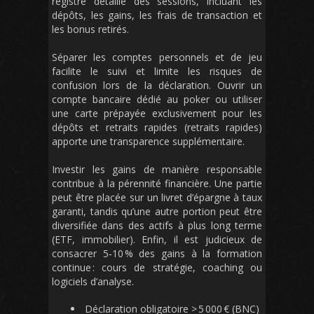
registre détaillé des sessions, incluant les
dépôts, les gains, les frais de transaction et
les bonus retirés.
Séparer les comptes personnels et de jeu
facilite le suivi et limite les risques de
confusion lors de la déclaration. Ouvrir un
compte bancaire dédié au poker ou utiliser
une carte prépayée exclusivement pour les
dépôts et retraits rapides (retraits rapides)
apporte une transparence supplémentaire.
Investir les gains de manière responsable
contribue à la pérennité financière. Une partie
peut être placée sur un livret d’épargne à taux
garanti, tandis qu’une autre portion peut être
diversifiée dans des actifs à plus long terme
(ETF, immobilier). Enfin, il est judicieux de
consacrer 5‑10 % des gains à la formation
continue : cours de stratégie, coaching ou
logiciels d’analyse.
Déclaration obligatoire > 5 000 € (BNC)