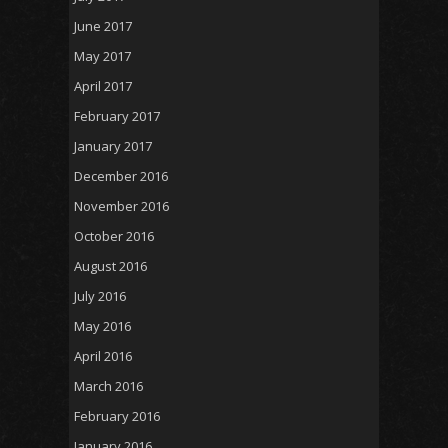
June 2017
May 2017
April 2017
February 2017
January 2017
December 2016
November 2016
October 2016
August 2016
July 2016
May 2016
April 2016
March 2016
February 2016
January 2016