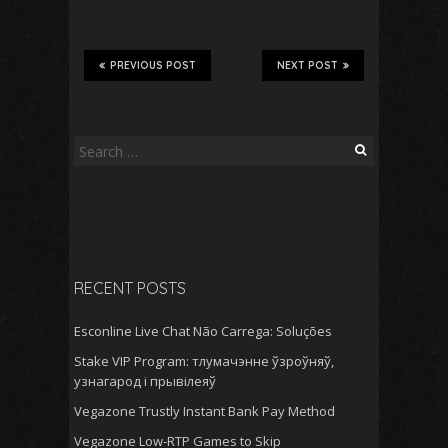
PREVIOUS POST
NEXT POST
Search
for:
RECENT POSTS
Esconline Live Chat Não Carrega: Soluções
Stake VIP Program: тлумачэнне ўзроўняў,
узнагарод і прывілеяў
Vegazone Trustly Instant Bank Pay Method
Vegazone Low-RTP Games to Skip