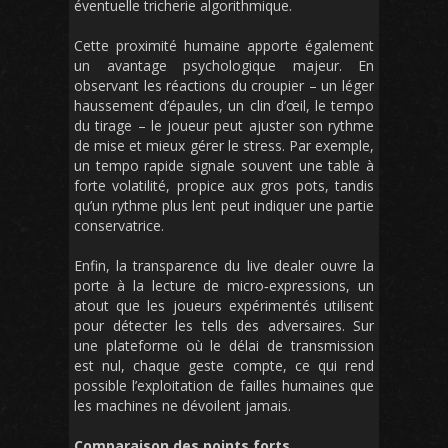
éventuelle tricherie algorithmique.
Cette proximité humaine apporte également
un avantage psychologique majeur. En
observant les réactions du croupier – un léger
haussement d’épaules, un clin d’œil, le tempo
du tirage – le joueur peut ajuster son rythme
de mise et mieux gérer le stress. Par exemple,
un tempo rapide signale souvent une table à
forte volatilité, propice aux gros pots, tandis
qu’un rythme plus lent peut indiquer une partie
conservatrice.
Enfin, la transparence du live dealer ouvre la
porte à la lecture de micro‑expressions, un
atout que les joueurs expérimentés utilisent
pour détecter les tells des adversaires. Sur
une plateforme où le délai de transmission
est nul, chaque geste compte, ce qui rend
possible l’exploitation de failles humaines que
les machines ne dévoilent jamais.
Comparaison des points forts