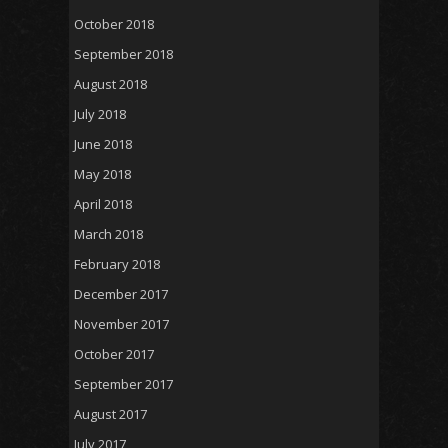
October 2018
September 2018
August 2018
July 2018
June 2018
May 2018
April 2018
March 2018
February 2018
December 2017
November 2017
October 2017
September 2017
August 2017
July 2017