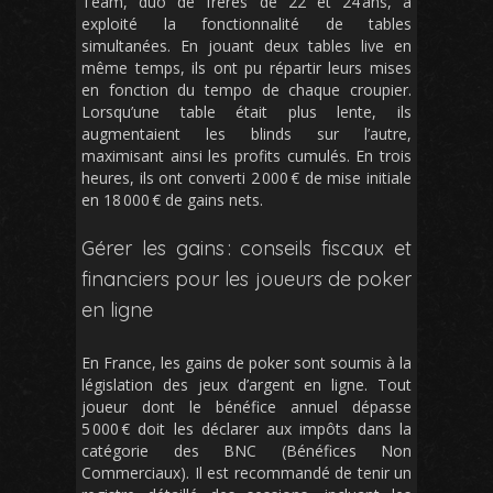
Team, duo de frères de 22 et 24 ans, a
exploité la fonctionnalité de tables
simultanées. En jouant deux tables live en
même temps, ils ont pu répartir leurs mises
en fonction du tempo de chaque croupier.
Lorsqu’une table était plus lente, ils
augmentaient les blinds sur l’autre,
maximisant ainsi les profits cumulés. En trois
heures, ils ont converti 2 000 € de mise initiale
en 18 000 € de gains nets.
Gérer les gains : conseils fiscaux et
financiers pour les joueurs de poker
en ligne
En France, les gains de poker sont soumis à la
législation des jeux d’argent en ligne. Tout
joueur dont le bénéfice annuel dépasse
5 000 € doit les déclarer aux impôts dans la
catégorie des BNC (Bénéfices Non
Commerciaux). Il est recommandé de tenir un