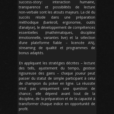
success‑story : interaction humaine,
transparence et possibilités de lecture
non‑verbale sont les atouts majeurs. La clé du
succès réside dans une préparation
méthodique (bankroll, ergonomie, outils
d’analyse), le développement de compétences
essentielles (mathématiques, discipline
émotionnelle, variantes live) et la sélection
d’une plateforme fiable – licencée ANJ,
streaming de qualité et programmes de
bonus adaptés.
En appliquant les stratégies décrites – lecture
des tells, ajustement du tempo, gestion
rigoureuse des gains – chaque joueur peut
passer du statut de simple participant à celui
de champion du poker en ligne. La réussite
n’est pas uniquement une question de
chance ; elle dépend avant tout de la
discipline, de la préparation et de la capacité à
transformer chaque indice en opportunité de
profit.