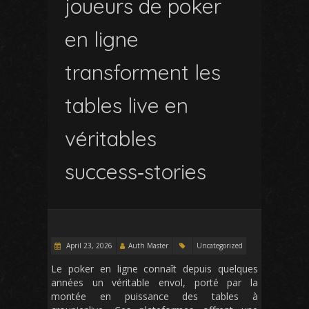
joueurs de poker
en ligne
transforment les
tables live en
véritables
success‑stories
April 23, 2026
Auth Master
Uncategorized
Le poker en ligne connaît depuis quelques
années un véritable envol, porté par la
montée en puissance des tables à