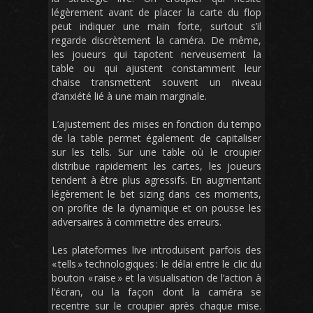
légèrement avant de placer la carte du flop
peut indiquer une main forte, surtout s’il
regarde discrètement la caméra. De même,
les joueurs qui tapotent nerveusement la
table ou qui ajustent constamment leur
chaise transmettent souvent un niveau
d’anxiété lié à une main marginale.
L’ajustement des mises en fonction du tempo
de la table permet également de capitaliser
sur les tells. Sur une table où le croupier
distribue rapidement les cartes, les joueurs
tendent à être plus agressifs. En augmentant
légèrement le bet sizing dans ces moments,
on profite de la dynamique et on pousse les
adversaires à commettre des erreurs.
Les plateformes live introduisent parfois des
« tells » technologiques : le délai entre le clic du
bouton « raise » et la visualisation de l’action à
l’écran, ou la façon dont la caméra se
recentre sur le croupier après chaque mise.